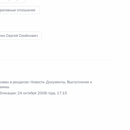
ративные отношения
редседателя Правительства –
1
ьства Сергеем Собяниным
нин Сергей Семёнович
ь
етится с Премьером
 Цзябао
ован в разделах:
Новости
,
Документы
,
Выступления и
раммы
бликации:
24 октября 2008 года, 17:15
сея Малинина генеральным
твенного унитарного
ионная и радиовещательная