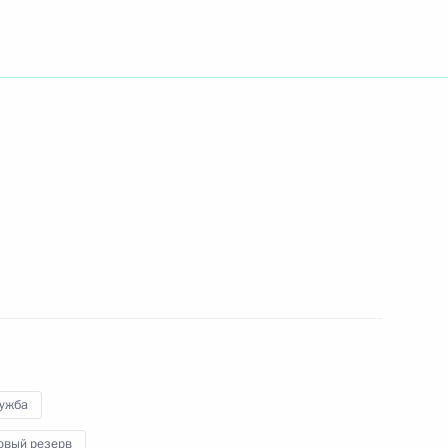
тит Президент Белоруссии
т участие в саммите
 России в республиках
1
лужба
ь
овый резерв