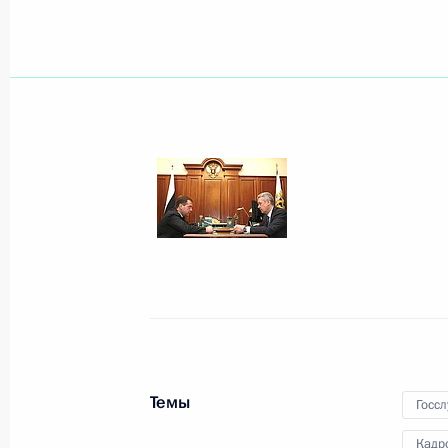
24 октября 2008 года, пятница
25 октября Россию с визитом посе
Александр Лукашенко
24 октября 2008 года, 21:45
15 ноября Дмитрий Медведев приме
«двадцатки»
24 октября 2008 года, 18:20
Дмитрий Медведев назначил послов
Темы
Госс
Южная Осетия и Абхазия
24 октября 2008 года, 17:30
Москва, Кремл
Кадр