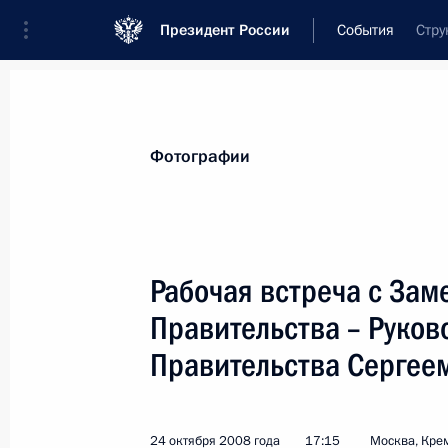
Президент России
События
Стру
Президент
Администрация
Государст
Новости
Стенограммы
Поездки
Те
Фотографии
Показа
Рабочая встреча с Зам
Правительства – Руков
Дмитрий Медведев поздравил драм
и литератора Александра Гельмана
Правительства Сергее
25 октября 2008 года, 10:00
24 октября 2008 года
17:15
Москва, Кре