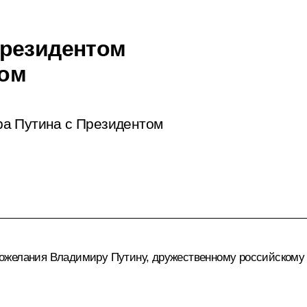
Президентом
ном
ра Путина с Президентом
ожелания Владимиру Путину, дружественному российскому н