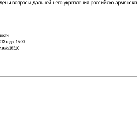
ены вопросы дальнейшего укрепления российско-армянског
вости
013 года, 15:00
n.ru/d/18316