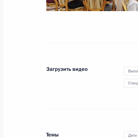
за произведения для детей
25 марта 2014 года
Видео, 29 мин.
Загрузить видео
Высо
Станд
Вручение верительных
Темы
Дети