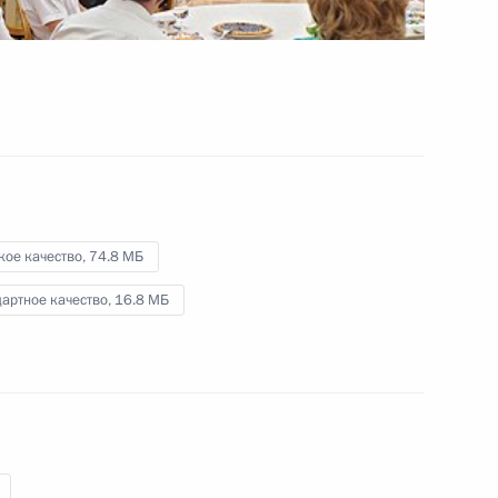
Паралимпийских зимних игр
17 марта 2014 года
Видео, 28 мин.
кое качество,
74.8 МБ
артное качество,
16.8 МБ
Вручение государственных