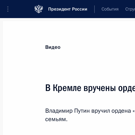
Президент России
События
Стру
Видеозаписи
Фотографии
Аудиозапи
Все материалы
Выступления
Совещан
Видео
Показа
В Кремле вручены орде
Парад Победы на Красной
Владимир Путин вручил ордена 
площади
семьям.