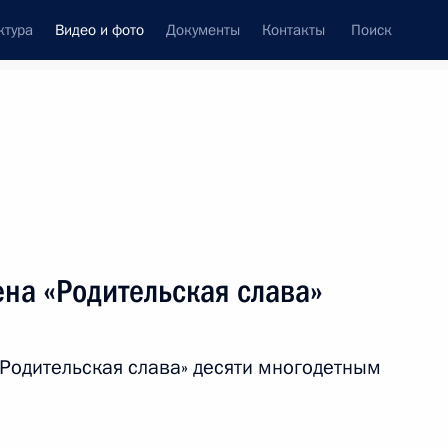
ктура
Видео и фото
Документы
Контакты
Поиск
си
ия, встречи
Встречи со СМИ
май, 2014
ть следующие материалы
на «Родительская слава»
Вручение золотых медалей
«Родительская слава» десяти многодетным
«Герой Труда Российской
Федерации»