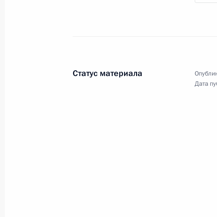
грамот Президенту России
16 января 2014 года
Видео, 22 мин.
Статус материала
Опублик
Дата пу