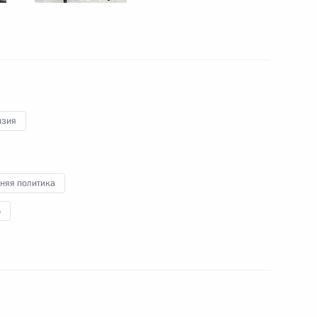
а
ю
изия
няя политика
ии Петром Нечасом
Б
1
я высокоскоростного
9
9м