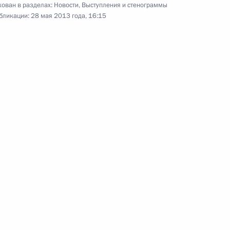
ован в разделах:
Новости
,
Выступления и стенограммы
бликации:
28 мая 2013 года, 16:15
и всея Руси Кириллом
1
илом III
иктором Януковичем
1