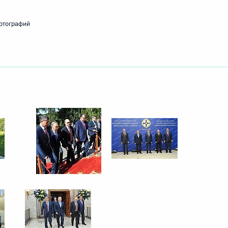
отографий
7
ана Эмомали Рахмоном
3
Алмазбеком Атамбаевым
9