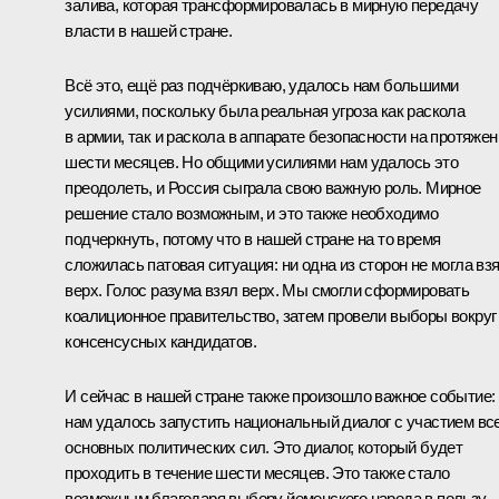
залива, которая трансформировалась в мирную передачу
власти в нашей стране.
Всё это, ещё раз подчёркиваю, удалось нам большими
усилиями, поскольку была реальная угроза как раскола
в армии, так и раскола в аппарате безопасности на протяжен
шести месяцев. Но общими усилиями нам удалось это
преодолеть, и Россия сыграла свою важную роль. Мирное
решение стало возможным, и это также необходимо
подчеркнуть, потому что в нашей стране на то время
сложилась патовая ситуация: ни одна из сторон не могла вз
верх. Голос разума взял верх. Мы смогли сформировать
коалиционное правительство, затем провели выборы вокруг
консенсусных кандидатов.
И сейчас в нашей стране также произошло важное событие:
нам удалось запустить национальный диалог с участием вс
основных политических сил. Это диалог, который будет
проходить в течение шести месяцев. Это также стало
возможным благодаря выбору йеменского народа в пользу