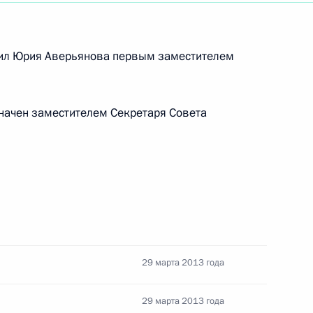
ний в отдельные
 Федерации
чил Юрия Аверьянова первым заместителем
сходах госслужащего
начен заместителем Секретаря Совета
ко с Днём единения народов
29 марта 2013 года
29 марта 2013 года