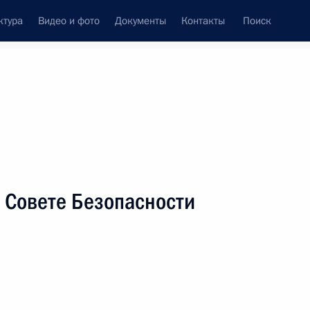
ктура
Видео и фото
Документы
Контакты
Поиск
венный Совет
Совет Безопасности
Комиссии и советы
леграммы
Сведения о Президенте
апрель, 2013
ть следующие материалы
 Совете Безопасности
драббо Мансуром Хади
4
ть, Ново-Огарёво