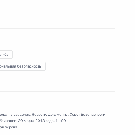
10
ентами Балтийского
6
3м
лужба
ональная безопасность
ть, Ново-Огарёво
идентом Йемена Абдраббо
ован в разделах:
Новости
,
Документы
,
Совет Безопасности
бликации:
30 марта 2013 года, 11:00
ая версия