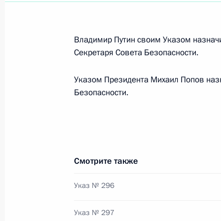
Подписан закон о внесении измене
законодательные акты Российской
2 апреля 2013 года, 14:40
Владимир Путин своим Указом назна
Секретаря Совета Безопасности.
Утверждена форма отчётности о ра
Указом Президента Михаил Попов наз
Безопасности.
2 апреля 2013 года, 10:30
Поздравление Александру Лукашен
России и Беларуси
Смотрите также
2 апреля 2013 года, 09:00
Указ № 296
Указ № 297
1 апреля 2013 года, понедельник