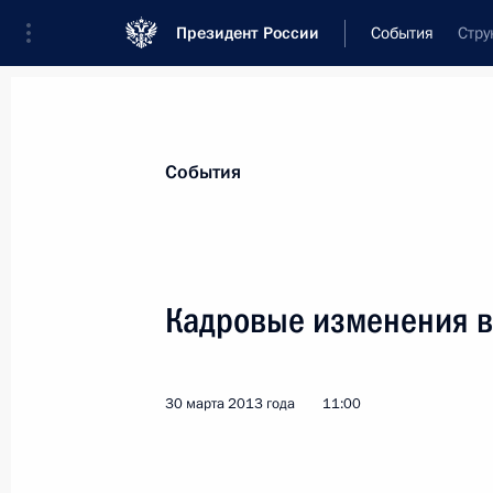
Президент России
События
Стру
Президент
Администрация
Государст
Новости
Стенограммы
Поездки
Те
События
Показа
Кадровые изменения в
Встреча с Президентом Йемена Аб
2 апреля 2013 года, 15:30
Московская облас
30 марта 2013 года
11:00