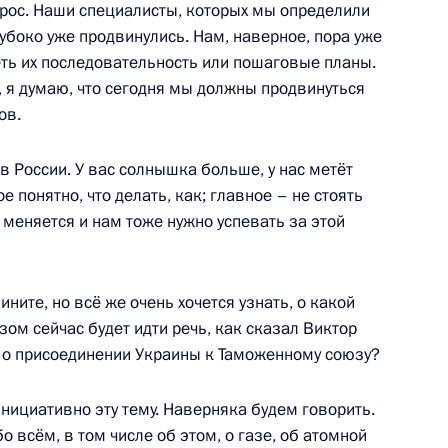
рос. Наши специалисты, которых мы определили
лубоко уже продвинулись. Нам, наверное, пора уже
еть их последовательность или пошаговые планы.
несении изменения в статью
, я думаю, что сегодня мы должны продвинуться
ов.
 в России. У вас солнышка больше, у нас метёт
 понятно, что делать, как; главное – не стоять
 меняется и нам тоже нужно успевать за этой
ужесточении ответственности
сённых в Красную книгу
ите, но всё же очень хочется узнать, о какой
ом сейчас будет идти речь, как сказал Виктор
о о присоединении Украины к Таможенному союзу?
нициативно эту тему. Наверняка будем говорить.
том США Бараком Обамой
о всём, в том числе об этом, о газе, об атомной