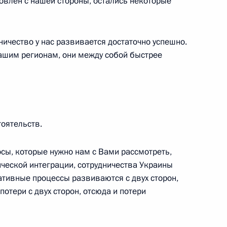
овлен с нашей стороны, остались некоторые
идентом Абхазии Александром
ичество у нас развивается достаточно успешно.
нашим регионам, они между собой быстрее
том Франции Франсуа
тоятельств.
сы, которые нужно нам с Вами рассмотреть,
ческой интеграции, сотрудничества Украины
ии независимых профсоюзов
1
гативные процессы развиваются с двух сторон,
 потери с двух сторон, отсюда и потери