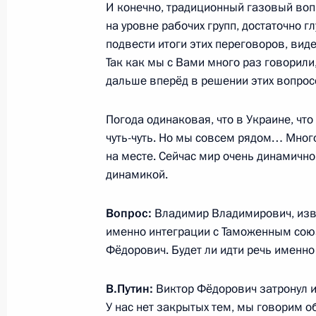
И конечно, традиционный газовый воп
на уровне рабочих групп, достаточно г
2 марта 2013 года, суббота
подвести итоги этих переговоров, вид
В Госдуму внесён законопроект о в
Так как мы с Вами много раз говорили
13 закона о ФСБ
дальше вперёд в решении этих вопрос
2 марта 2013 года, 15:10
Погода одинаковая, что в Украине, что
чуть-чуть. Но мы совсем рядом… Многое
на месте. Сейчас мир очень динамично
В Госдуму внесён законопроект об 
динамикой.
за добычу и оборот животных, зане
Вопрос:
2 марта 2013 года, 15:00
Владимир Владимирович, извин
именно интеграции с Таможенным союз
Фёдорович. Будет ли идти речь именн
1 марта 2013 года, пятница
В.Путин:
Виктор Фёдорович затронул и
Телефонный разговор с Президен
У нас нет закрытых тем, мы говорим об