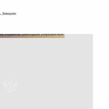
КН Виктором Ивановым
3
ь, Завидово
сть, Ново-Огарёво
м певицы Марии Пахоменко
им обязанности Президента