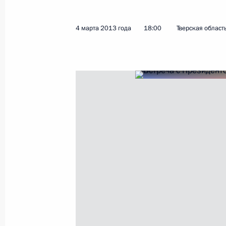
Рабочая встреча с директором ФС
4 марта 2013 года
18:00
Тверская област
11 марта 2013 года, 12:30
Московская обла
9 марта 2013 года, суббота
Соболезнования родным и близки
9 марта 2013 года, 12:00
8 марта 2013 года, пятница
Телефонный разговор с исполняющ
Венесуэлы Николасом Мадуро
8 марта 2013 года, 01:00