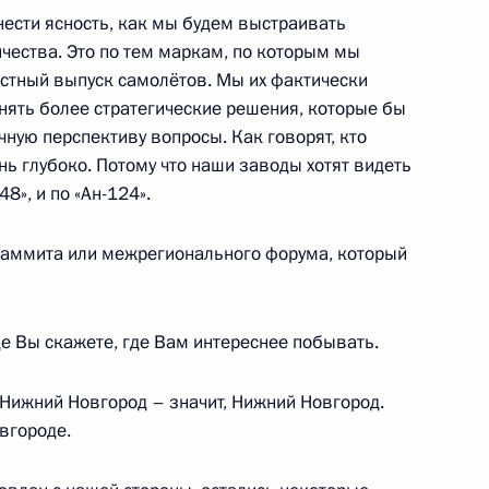
нести ясность, как мы будем выстраивать
Агентства стратегических
3
7м
чества. Это по тем маркам, по которым мы
естный выпуск самолётов. Мы их фактически
ь, Ново-Огарёво
инять более стратегические решения, которые бы
чную перспективу вопросы. Как говорят, кто
нь глубоко. Потому что наши заводы хотят видеть
48», и по «Ан-124».
Генпрокуратуры
3
14м
саммита или межрегионального форума, который
…
 Вы скажете, где Вам интереснее побывать.
иктором Януковичем
4
Нижний Новгород – значит, Нижний Новгород.
 Завидово
вгороде.