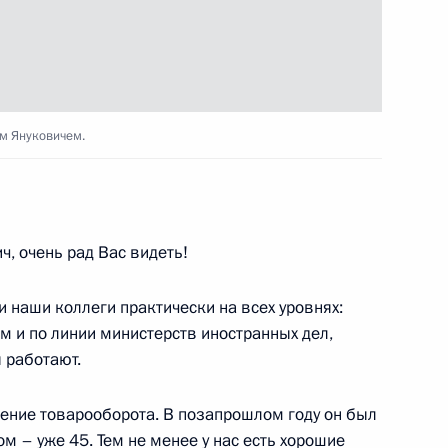
ы журналистов
1
7м
м Януковичем.
10
 очень рад Вас видеть!
и наши коллеги практически на всех уровнях:
м и по линии министерств иностранных дел,
 работают.
заседании Высшего
 государства России
ение товарооборота. В позапрошлом году он был
 – уже 45. Тем не менее у нас есть хорошие