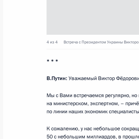
7 марта 2013 года, четверг
Владимир Путин ответил на вопрос
4 из 4
Встреча с Президентом Украины Викторо
7 марта 2013 года, 21:30
Вологда
* * *
Поездка в Вологду
В.Путин:
Уважаемый Виктор Фёдорович,
7 марта 2013 года, 20:00
Вологда
Мы с Вами встречаемся регулярно, но 
на министерском, экспертном, – причё
по линии наших экономик специалисты
Владимир Путин примет участие в 
Государственного Совета Союзного
К сожалению, у нас небольшое сокращ
и Белоруссии
50 с небольшим миллиардов, в прошлом