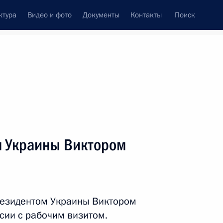
ктура
Видео и фото
Документы
Контакты
Поиск
венный Совет
Совет Безопасности
Комиссии и советы
леграммы
Сведения о Президенте
март, 2013
ть следующие материалы
м Украины Виктором
омочным представителем
деральном округе
резидентом Украины Виктором
сии с рабочим визитом.