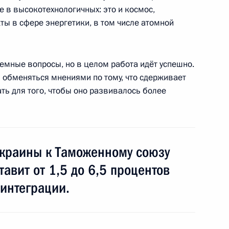
е в высокотехнологичных: это и космос,
ты в сфере энергетики, в том числе атомной
дентом Государства
лемные вопросы, но в целом работа идёт успешно.
 обменяться мнениями по тому, что сдерживает
ать для того, чтобы оно развивалось более
Украины к Таможенному союзу
дра Покрышкина
2
5м
авит от 1,5 до 6,5 процентов
 интеграции.
ивах развития боевой
4
7м