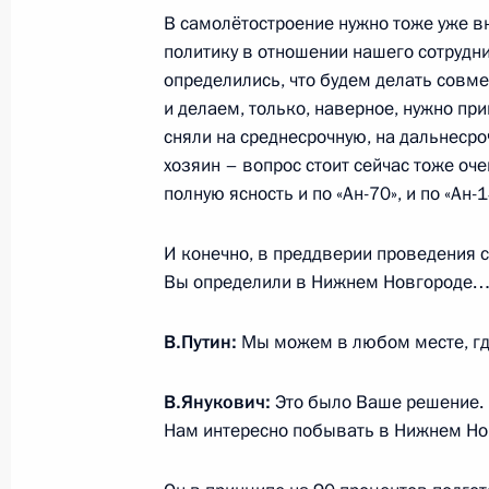
В самолётостроение нужно тоже уже в
Заседание наблюдательного совета 
политику в отношении нашего сотрудни
инициатив
определились, что будем делать совм
5 марта 2013 года, 17:15
Московская област
и делаем, только, наверное, нужно пр
сняли на среднесрочную, на дальнесро
хозяин – вопрос стоит сейчас тоже оче
полную ясность и по «Ан-70», и по «Ан-1
Расширенное заседание коллегии 
5 марта 2013 года, 14:30
Москва
И конечно, в преддверии проведения 
Вы определили в Нижнем Новгороде
4 марта 2013 года, понедельник
В.Путин:
Мы можем в любом месте, где
Встреча с Президентом Украины В
В.Янукович:
Это было Ваше решение. 
4 марта 2013 года, 18:00
Тверская область,
Нам интересно побывать в Нижнем Но