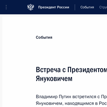
Президент России
События
Стру
Президент
Администрация
Государст
Новости
Стенограммы
Поездки
Те
События
Показа
Встреча с Президенто
Януковичем
Владимир Булавин назначен полн
Президента в Северо-Западном фе
11 марта 2013 года, 12:45
Владимир Путин встретился с П
Януковичем, находящимся в Рос