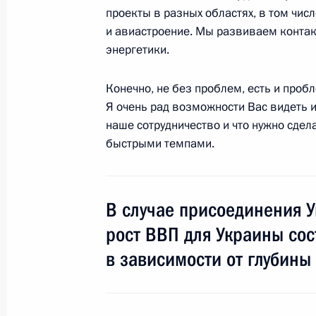
7 марта 2013 года, 12:10
проекты в разных областях, в том числ
и авиастроение. Мы развиваем контак
энергетики.
Владимир Путин встретится с Прези
Конечно, не без проблем, есть и проб
Палестина Махмудом Аббасом
Я очень рад возможности Вас видеть и
7 марта 2013 года, 11:00
наше сотрудничество и что нужно сдел
быстрыми темпами.
6 марта 2013 года, среда
В случае присоединения 
Празднование 100-летия Алексан
рост ВВП для Украины сост
6 марта 2013 года, 16:30
Новосибирск
в зависимости от глубины
Совещание о состоянии и перспект