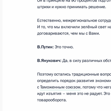
Он в принципе на 90 процентов подгот
штрихи и нужно принимать решение.
Владимир Путин встретится с През
Анквабом
Естественно, межрегиональное сотрудн
4 марта 2013 года, 16:15
И то, что мы включили зелёный свет 
договариваются, чем мы с Вами.
Телефонный разговор с Президен
В.Путин:
Это точно.
Олландом
В.Янукович:
Да, в силу различных обс
4 марта 2013 года, 13:30
Поэтому остались традиционные вопро
определить порядок развития экономи
Встреча с председателем Федерац
с
Таможенным союзом
, потому что не
Михаилом Шмаковым
идут изъятия – меня это не радует. Это
4 марта 2013 года, 13:00
Москва, Кремль
товарооборота.