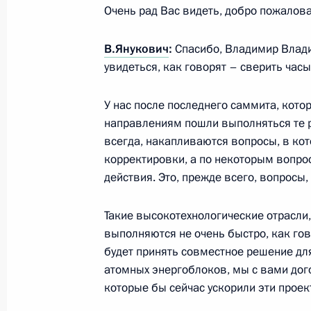
авиации
Очень рад Вас видеть, добро пожалова
6 марта 2013 года, 14:00
Новосибирск
В.Янукович
:
Спасибо, Владимир Влади
увидеться, как говорят – сверить часы
Владимир Путин встретится с Пре
У нас после последнего саммита, кото
Саргсяном
направлениям пошли выполняться те р
6 марта 2013 года, 12:00
всегда, накапливаются вопросы, в ко
корректировки, а по некоторым вопр
действия. Это, прежде всего, вопросы,
Соболезнования в связи с кончино
Чавеса
Такие высокотехнологические отрасли
выполняются не очень быстро, как гов
6 марта 2013 года, 10:50
будет принять совместное решение для
атомных энергоблоков, мы с вами дог
которые бы сейчас ускорили эти проек
5 марта 2013 года, вторник