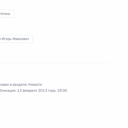
гетика
пасности
5
3м
ль
н Игорь Иванович
 Пучковым
3
ль
ован в разделе:
Новости
бликации:
13 февраля 2013 года, 19:30
 ОЭСР Анхелем Гурриа
5
ль