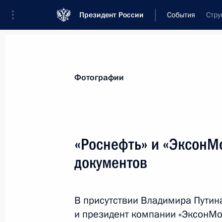
Президент России
События
Стру
Президент
Администрация
Государст
Новости
Стенограммы
Поездки
Те
Фотографии
Показа
«Роснефть» и «ЭксонМ
документов
Встреча с губернатором Хабаровск
Шпортом
18 февраля 2013 года, 14:30
Московская об
В присутствии Владимира Путина
и президент компании «ЭксонМо