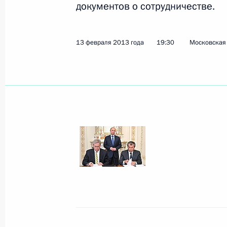
документов о сотрудничестве.
Рабочая встреча с Председателем 
Степашиным
13 февраля 2013 года
19:30
Московская 
18 февраля 2013 года, 12:30
Московская об
Состоится встреча Владимира Пути
Абдаллой II
18 февраля 2013 года, 12:00
15 февраля 2013 года, пятница
Встреча с министрами финансов и 
«большой двадцатки»
15 февраля 2013 года, 17:45
Москва, Крем