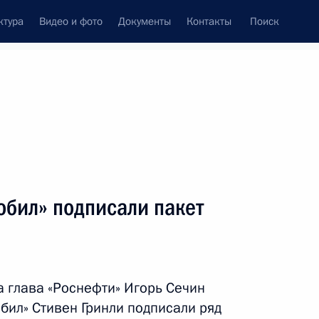
ктура
Видео и фото
Документы
Контакты
Поиск
венный Совет
Совет Безопасности
Комиссии и советы
леграммы
Сведения о Президенте
февраль, 2013
ть следующие материалы
обил» подписали пакет
ого края Вячеславом
2
ласть, Ново-Огарёво
 глава «Роснефти» Игорь Сечин
бил» Стивен Гринли подписали ряд