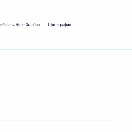
Счётной палаты Сергеем
3
область, Ново-Огарёво
1 фотография
ласть, Ново-Огарёво
на с Королём Иордании
главами центробанков стран
8
14м
ль