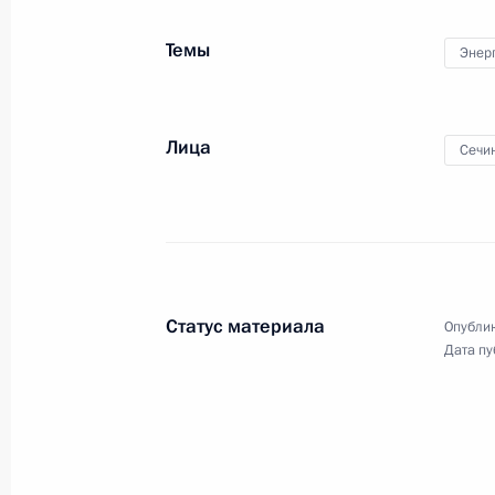
Темы
Энер
Совещание с членами Совета Безо
15 февраля 2013 года, 16:15
Москва, Крем
Лица
Сечи
Встреча с главой МЧС Владимиром
15 февраля 2013 года, 14:30
Москва, Крем
Статус материала
Опублик
Дата пу
14 февраля 2013 года, четверг
Встреча с генеральным секретарём
14 февраля 2013 года, 18:10
Москва, Крем