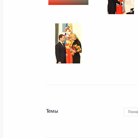
Дмитрий Медведев распорядил
средства из резервного фонда
16 октября 2008 года, 09:40
15 октября 2008 года, среда
Дмитрий Медведев вручил гос
выдающимся россиянам за до
в профессиональной и обществ
15 октября 2008 года, 20:22
Темы
Госн
Встреча с председателем сове
«ЕвроХим» Андреем Мельничен