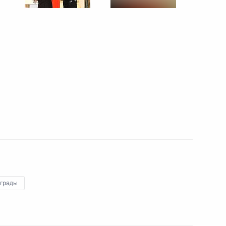
ся выделить денежные
 Президента
ударственные награды
1
стижения
енной деятельности
аграды
та директоров компании
1
ко