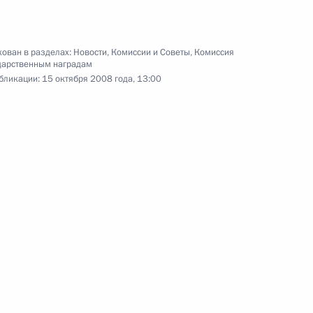
ь
ован в разделах:
Новости
,
Комиссии и Советы
,
Комиссия
дарственным наградам
адровые изменения
бликации:
15 октября 2008 года, 13:00
ийской школы в будущем —
2
ь
венных наград
13