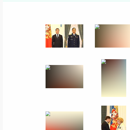
Поздравление заслуженному м
по стендовой стрельбе, олимп
абсолютному рекордсмену мира
летием
16 октября 2008 года, 11:00
Указ «О внесении изменений в
Президента Российской Федер
экспортного контроля»
16 октября 2008 года, 09:50