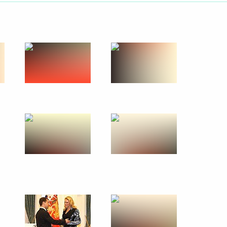
астеру спорта
ийскому чемпиону,
 Евгению Петрову с 70-
 некоторые акты
ации по вопросам