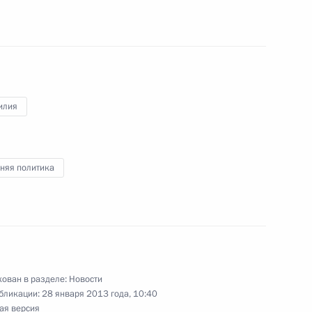
ом Узбекистана Исламом
илия
Эфиопии Хайлемариаму
няя политика
тавителями Президента
3
6м
ован в разделе:
Новости
бликации:
28 января 2013 года, 10:40
ая версия