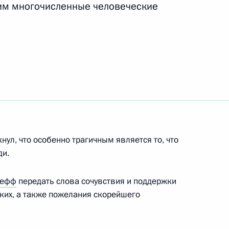
ства
шим многочисленные человеческие
8
44м
бика Арманду Эмилиу Гебузе
нул, что особенно трагичным является то, что
ди.
инистром Ирака Нури аль-
сефф
передать слова сочувствия и поддержки
зких, а также пожелания скорейшего