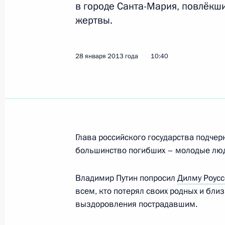
Расширенное заседание Правитель
в городе Санта-Мария, повлёк
жертвы.
31 января 2013 года, 13:45
Москва, Кремль
28 января 2013 года
10:40
30 января 2013 года, среда
Соболезнования Президенту Мозам
30 января 2013 года, 17:30
Глава российского государства подчерк
большинство погибших – молодые лю
Телефонный разговор с Премьер-м
Малики
Владимир Путин попросил
Дилму Роус
30 января 2013 года, 16:00
всем, кто потерял своих родных и бли
выздоровления пострадавшим.