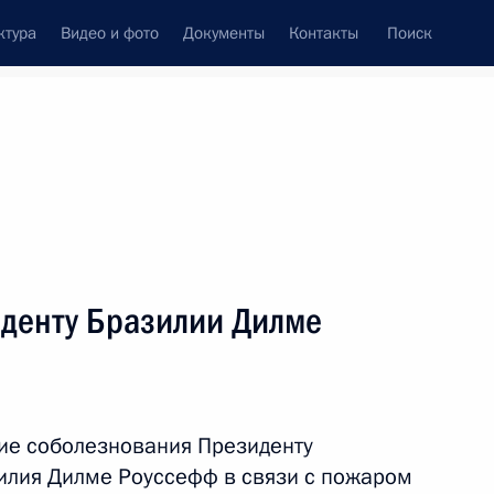
ктура
Видео и фото
Документы
Контакты
Поиск
венный Совет
Совет Безопасности
Комиссии и советы
леграммы
Сведения о Президенте
январь, 2013
ть следующие материалы
денту Бразилии Дилме
тного самоуправления
7
17м
ие соболезнования Президенту
илия Дилме Роуссефф в связи с пожаром