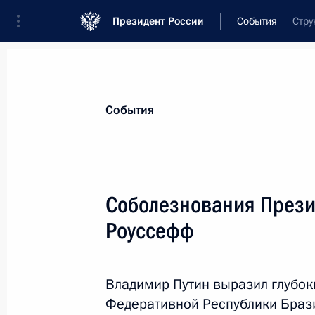
Президент России
События
Стру
Президент
Администрация
Государст
Новости
Стенограммы
Поездки
Те
События
Показа
Соболезнования Прези
Роуссефф
Заседание Совета по развитию мес
31 января 2013 года, 16:10
Москва, Кремль
Владимир Путин выразил глубок
Федеративной Республики Браз