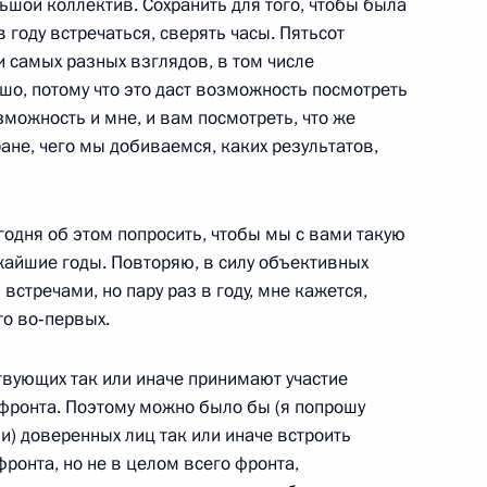
льшой коллектив. Сохранить для того, чтобы была
 году встречаться, сверять часы. Пятьсот
и самых разных взглядов, в том числе
зидентом Бразилии Дилмой
ошо, потому что это даст возможность посмотреть
зможность и мне, и вам посмотреть, что же
ране, чего мы добиваемся, каких результатов,
в на освещение заседания
егодня об этом попросить, чтобы мы с вами такую
кого совета и саммитов
айшие годы. Повторяю, в силу объективных
и встречами, но пару раз в году, мне кажется,
то во‑первых.
ствующих так или иначе принимают участие
фронта. Поэтому можно было бы (я попрошу
идентом Уганды Йовери
и) доверенных лиц так или иначе встроить
ронта, но не в целом всего фронта,