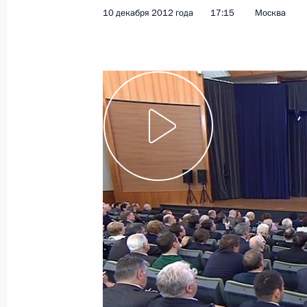
10 декабря 2012 года
17:15
Москва
14 декабря 2012 года, пятница
Указ о федеральных кадровых резе
государственных органов, руководс
осуществляет Президент
14 декабря 2012 года, 18:30
Переговоры с Президентом Бразил
14 декабря 2012 года, 17:00
Москва, Кремл
Совещание с постоянными членами
14 декабря 2012 года, 13:20
Москва, Кремл