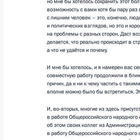
но мне бы хотелось сохранить этот бо
возможность с вами хотя бы пару раз в
с лишним человек – это, конечно, люд
Владимир Путин встретится с Пре
и политических взглядов, но это и хор
Роуссефф
на проблемы с разных сторон. Даст во
10 декабря 2012 года, 16:00
делается, что реально происходит в ст
а что не удаётся и почему.
Открыта аккредитация журналисто
И мне бы хотелось, и я намерен вас с
Высшего Евразийского экономичес
совместную работу продолжили в ближ
ЕврАзЭС и ОДКБ
причин, да и ни к чему частить с таким
вполне можно было бы встретиться. Э
10 декабря 2012 года, 13:00
И, во‑вторых, многие из здесь присут
в работе Общероссийского народного 
Владимир Путин встретится с През
об этом своих коллег из Администраци
Мусевени
в работу Общероссийского народного ф