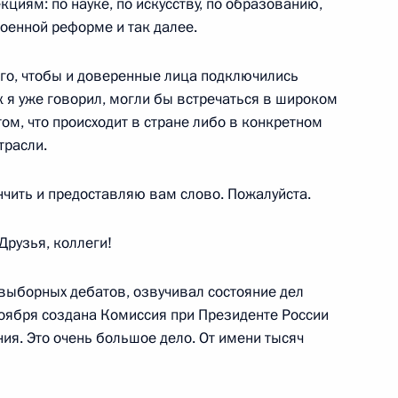
циям: по науке, по искусству, по образованию,
оенной реформе и так далее.
ого, чтобы и доверенные лица подключились
как я уже говорил, могли бы встречаться в широком
м, что происходит в стране либо в конкретном
 «Айсберг»
5
трасли.
нчить и предоставляю вам слово. Пожалуйста.
и к Олимпиаде 2014 года
8
5м
рузья, коллеги!
двыборных дебатов, озвучивал состояние дел
оября создана Комиссия при Президенте России
ия. Это очень большое дело. От имени тысяч