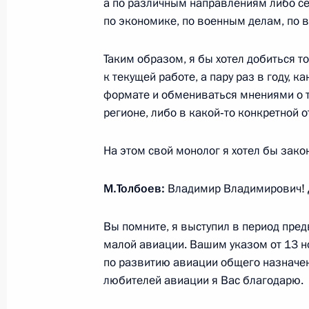
а по различным направлениям либо сек
10 декабря 2012 года, 10:10
по экономике, по военным делам, по в
Таким образом, я бы хотел добиться т
8 декабря 2012 года, суббота
к текущей работе, а пару раз в году, 
формате и обмениваться мнениями о то
Посещение ледового дворца спорта
регионе, либо в какой‑то конкретной о
8 декабря 2012 года, 19:00
Сочи
На этом свой монолог я хотел бы зако
Совещание по вопросам подготовк
М.Толбоев:
Владимир Владимирович! Д
в Сочи
Вы помните, я выступил в период пре
8 декабря 2012 года, 17:00
Сочи
малой авиации. Вашим указом от 13 н
по развитию авиации общего назначен
любителей авиации я Вас благодарю.
7 декабря 2012 года, пятница