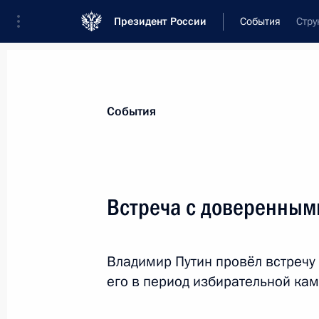
Президент России
События
Стру
Президент
Администрация
Государст
Новости
Стенограммы
Поездки
Те
События
Показа
Встреча с доверенным
Распоряжение о выделении средств
Президента
Владимир Путин провёл встреч
15 декабря 2012 года, 10:00
его в период избирательной ка