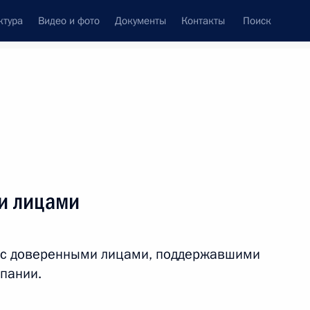
ктура
Видео и фото
Документы
Контакты
Поиск
венный Совет
Совет Безопасности
Комиссии и советы
леграммы
Сведения о Президенте
декабрь, 2012
ть следующие материалы
и лицами
 из резервного фонда
у с доверенными лицами, поддержавшими
мпании.