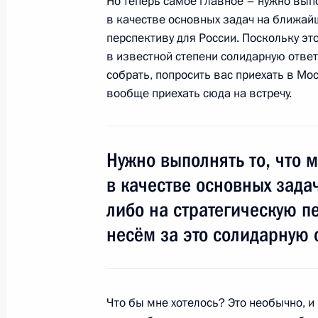
Но теперь самое главное – нужно вып
в качестве основных задач на ближай
перспективу для России. Поскольку эт
в известной степени солидарную ответ
Соболезнования родным Галины В
собрать, попросить вас приехать в Моск
11 декабря 2012 года, 20:00
вообще приехать сюда на встречу.
Встреча с Президентом Уганды Йов
Нужно выполнять то, что 
11 декабря 2012 года, 15:00
Московская об
в качестве основных зад
либо на стратегическую п
несём за это солидарную 
10 декабря 2012 года, понедельни
Встреча с доверенными лицами
10 декабря 2012 года, 17:15
Москва
Что бы мне хотелось? Это необычно, и