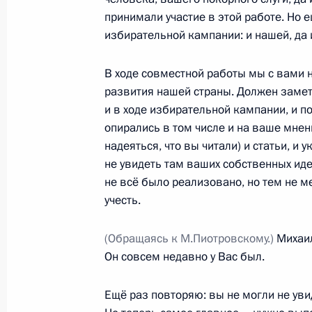
принимали участие в этой работе. Но е
избирательной кампании: и нашей, да 
Встреча с судьями Конституционног
В ходе совместной работы мы с вами
12 декабря 2012 года, 16:30
Москва, Кремл
развития нашей страны. Должен замети
и в ходе избирательной кампании, и п
опирались в том числе и на ваше мнени
надеяться, что вы читали) и статьи, и 
Послание Президента Федерально
не увидеть там ваших собственных ид
12 декабря 2012 года, 13:30
Москва, Кремл
не всё было реализовано, но тем не 
учесть.
11 декабря 2012 года, вторник
(Обращаясь к М.Пиотровскому.)
Михаил
Он совсем недавно у Вас был.
Рабочая встреча с губернатором Н
Василием Юрченко
Ещё раз повторяю: вы не могли не ув
11 декабря 2012 года, 20:30
Московская об