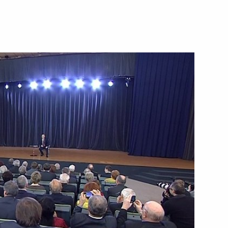
рвах федеральных
тво деятельностью которых
ии Дилмой Роуссефф
10
ь
 Совета Безопасности
4
ь