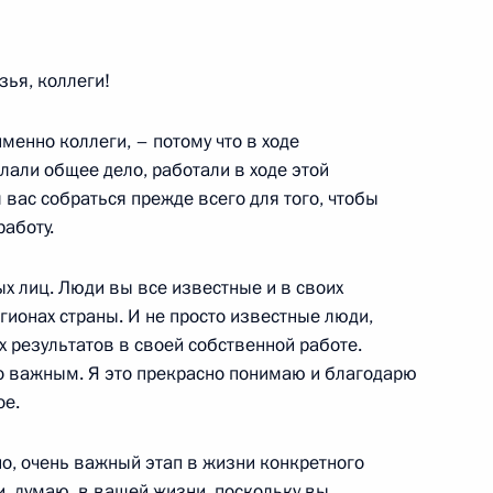
3
ья, коллеги!
менно коллеги, – потому что в ходе
али общее дело, работали в ходе этой
вас собраться прежде всего для того, чтобы
работу.
инистром Ирака Нури аль-
 лиц. Люди вы все известные и в своих
регионах страны. И не просто известные люди,
 результатов в своей собственной работе.
о важным. Я это прекрасно понимаю и благодарю
ое.
закон о внесении изменений
 «Сколково»
о, очень важный этап в жизни конкретного
 и, думаю, в вашей жизни, поскольку вы