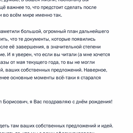
щё важнее то, что предстоит сделать после
и во всём мире именно так.
о Суда
2
2м
 наметили большой, огромный план дальнейшего
ь
ть, что те документы, которые появились
осле её завершения, в значительной степени
е. И я уверен, что если вы читали (а мне хочется
указы от мая текущего года, то вы не могли
му Собранию
:
10
ей, ваших собственных предложений. Наверное,
ь
менее основные моменты всё‑таки я старался
 Борисович, я Вас поздравляю с днём рождения!
овосибирской области
3
идеть там ваших собственных предложений и идей.
ласть, Ново-Огарёво