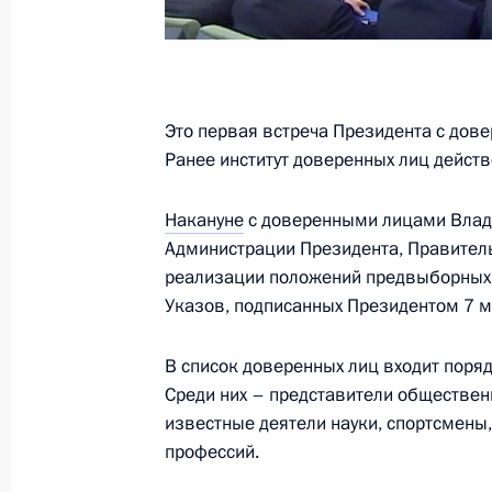
Президент России примет участие 
14 декабря 2012 года, 10:00
Это первая встреча Президента с дов
Ранее институт доверенных лиц дейст
13 декабря 2012 года, четверг
Накануне
с доверенными лицами Влади
Администрации Президента, Правител
Рабочая встреча с председателем 
реализации положений предвыборных с
Александром Бастрыкиным
Указов, подписанных Президентом 7 м
13 декабря 2012 года, 18:45
Москва, Кремл
В список доверенных лиц входит поряд
Среди них – представители обществен
Заседание Совета законодателей
известные деятели науки, спортсмены,
профессий.
13 декабря 2012 года, 15:00
Москва, Кремл