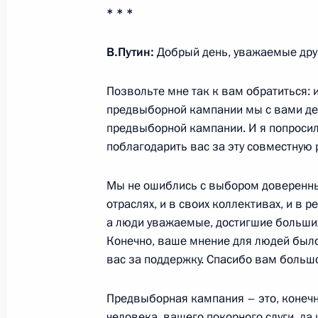
* * *
Прощание с Галиной Вишневской
В.Путин:
Добрый день, уважаемые друз
13 декабря 2012 года, 13:30
Москва
Позвольте мне так к вам обратиться: и
предвыборной кампании мы с вами дел
предвыборной кампании. И я попросил 
12 декабря 2012 года, среда
поблагодарить вас за эту совместную 
Телефонный разговор с Премьер-м
Малики
Мы не ошиблись с выбором доверенных
отраслях, и в своих коллективах, и в 
12 декабря 2012 года, 20:50
а люди уважаемые, достигшие больших
Конечно, ваше мнение для людей был
вас за поддержку. Спасибо вам больш
Президент отклонил Федеральный 
в закон об инновационном центре
Предвыборная кампания – это, конечн
человека, вашего покорного слуги, да
12 декабря 2012 года, 18:00