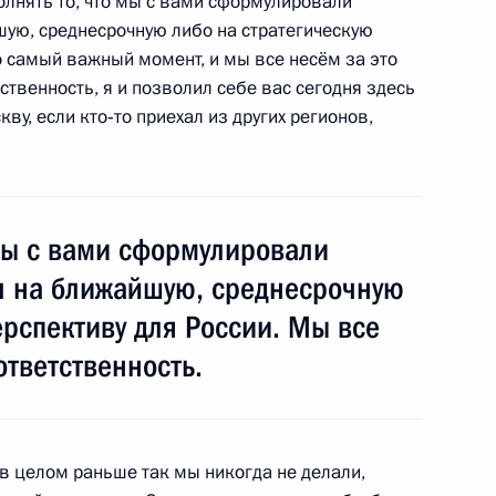
олнять то, что мы с вами сформулировали
шую, среднесрочную либо на стратегическую
о самый важный момент, и мы все несём за это
ственность, я и позволил себе вас сегодня здесь
ишневской
ву, если кто‑то приехал из других регионов,
ери Мусевени
1
мы с вами сформулировали
ласть, Ново-Огарёво
ач на ближайшую, среднесрочную
ерспективу для России. Мы все
ответственность.
к
13
5м
 в целом раньше так мы никогда не делали,