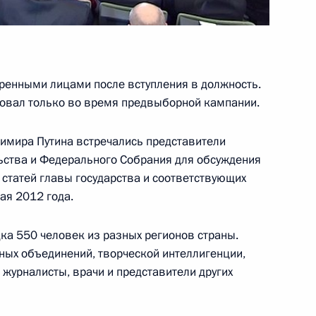
в саммите Россия – Евросоюз
еренными лицами после вступления в должность.
вовал только во время предвыборной кампании.
мира Путина встречались представители
ьства и Федерального Собрания для обсуждения
Следственного комитета
3
татей главы государства и соответствующих
ая 2012 года.
ь
ка 550 человек из разных регионов страны.
ных объединений, творческой интеллигенции,
 журналисты, врачи и представители других
4
3м
ь