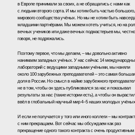
в Европе принимали за своих, а не обращались с нами как
с людьми второго сорта. И мы хотим быть частью большого,
мирового сообщества учёных. Но мы не хотим быть навсегд
младшими партнёрами. Мы можем хотеть учиться, но на ро
вечных учеников или даже вечных подмастерьев мы, честн
говоря, не подряжались.
Поэтому первое, что мы делаем, – мы довольно активно
нанимаем западных учёных. У нас сейчас 14 международны
лабораторий с ведущими западными учёными, мы наняли
около 100 зарубежных преподавателей – это самая больша
доля в России. Но смысл в найме зарубежного преподавате
не в том, чтобы он здесь публиковался за нас и показывал
результаты за нас (такие истории есть), а чтобы он вырастил
ввёл в глобальный научный мир 4–5 наших молодых учёных
И если не получается у того или иного коллеги – мы контракт
с ним прекращаем. Вот сейчас мы обсуждаем как раз
прекращение одного такого контракта с очень продуктивным