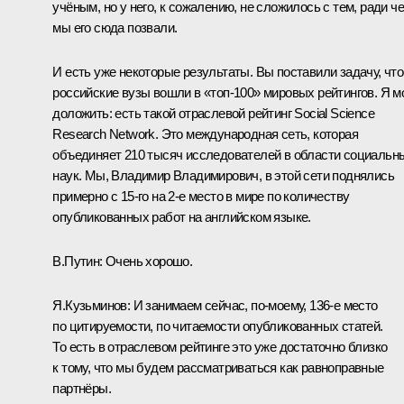
учёным, но у него, к сожалению, не сложилось с тем, ради че
мы его сюда позвали.
И есть уже некоторые результаты. Вы поставили задачу, чт
российские вузы вошли в «топ-100» мировых рейтингов. Я м
доложить: есть такой отраслевой рейтинг Social Science
Research Network. Это международная сеть, которая
объединяет 210 тысяч исследователей в области социальн
наук. Мы, Владимир Владимирович, в этой сети поднялись
примерно с 15-го на 2-е место в мире по количеству
опубликованных работ на английском языке.
В.Путин:
Очень хорошо.
Я.Кузьминов:
И занимаем сейчас, по‑моему, 136-е место
по цитируемости, по читаемости опубликованных статей.
То есть в отраслевом рейтинге это уже достаточно близко
к тому, что мы будем рассматриваться как равноправные
партнёры.