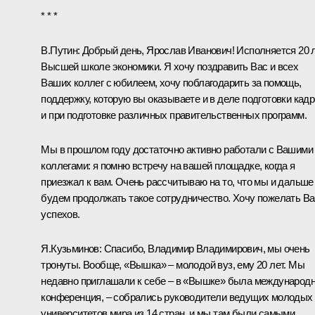
* * *
В.Путин:
Добрый день, Ярослав Иванович! Исполняется 20 
Высшей школе экономики. Я хочу поздравить Вас и всех
Ваших коллег с юбилеем, хочу поблагодарить за помощь,
поддержку, которую вы оказываете и в деле подготовки кадр
и при подготовке различных правительственных программ.
Мы в прошлом году достаточно активно работали с Вашими
коллегами: я помню встречу на вашей площадке, когда я
приезжал к вам. Очень рассчитываю на то, что мы и дальше
будем продолжать такое сотрудничество. Хочу пожелать В
успехов.
Я.Кузьминов:
Спасибо, Владимир Владимирович, мы очень
тронуты. Вообще, «Вышка» – молодой вуз, ему 20 лет. Мы
недавно приглашали к себе – в «Вышке» была международ
конференция, – собрались руководители ведущих молодых
университетов мира из 14 стран, и мы там были самыми