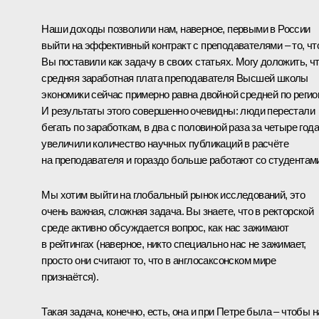
Наши доходы позволили нам, наверное, первыми в России
выйти на эффективный контракт с преподавателями – то, чт
Вы поставили как задачу в своих статьях. Могу доложить, ч
средняя заработная плата преподавателя Высшей школы
экономики сейчас примерно равна двойной средней по регио
И результаты этого совершенно очевидны: люди перестали
бегать по заработкам, в два с половиной раза за четыре года
увеличили количество научных публикаций в расчёте
на преподавателя и гораздо больше работают со студентам
Мы хотим выйти на глобальный рынок исследований, это
очень важная, сложная задача. Вы знаете, что в ректорской
среде активно обсуждается вопрос, как нас зажимают
в рейтингах (наверное, никто специально нас не зажимает,
просто они считают то, что в англосаксонском мире
признаётся).
Такая задача, конечно, есть, она и при Петре была – чтобы н