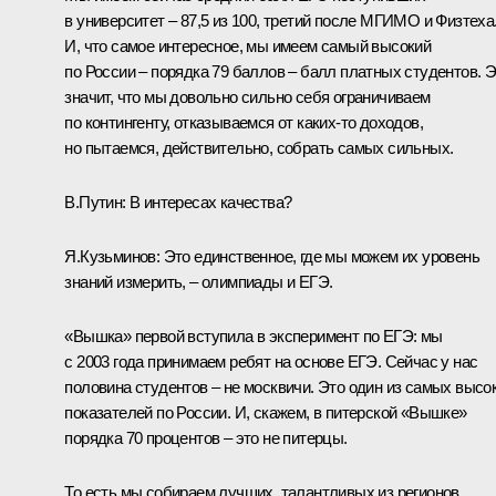
в университет – 87,5 из 100, третий после МГИМО и Физтеха
И, что самое интересное, мы имеем самый высокий
по России – порядка 79 баллов – балл платных студентов. 
значит, что мы довольно сильно себя ограничиваем
по контингенту, отказываемся от каких‑то доходов,
но пытаемся, действительно, собрать самых сильных.
В.Путин:
В интересах качества?
Я.Кузьминов:
Это единственное, где мы можем их уровень
знаний измерить, – олимпиады и ЕГЭ.
«Вышка» первой вступила в эксперимент по ЕГЭ: мы
с 2003 года принимаем ребят на основе ЕГЭ. Сейчас у нас
половина студентов – не москвичи. Это один из самых высо
показателей по России. И, скажем, в питерской «Вышке»
порядка 70 процентов – это не питерцы.
То есть мы собираем лучших, талантливых из регионов