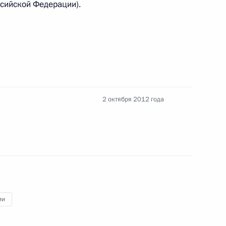
ссийской Федерации).
росам гражданства
2 октября 2012 года
 российско-абхазское
 обеспечения сотрудников
ии