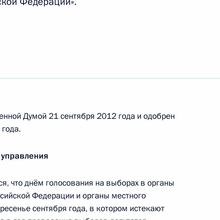
ской Федерации».
ти губернатора Новгородской
2
рийно-спасательных службах
енной Думой 21 сентября 2012 года и одобрен
года.
 управления
мы сельскохозяйственного
, что днём голосования на выборах в органы
ссийской Федерации и органы местного
ресенье сентября года, в котором истекают