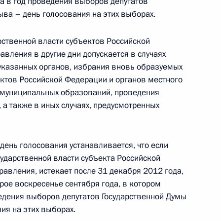
 а в год проведения выборов депутатов
ыва – день голосования на этих выборах.
ственной власти субъектов Российской
бедителям конкурса «Учитель
7
5м
вления в другие дни допускается в случаях
указанных органов, избрания вновь образуемых
ектов Российской Федерации и органов местного
муниципальных образований, проведения
 а также в иных случаях, предусмотренных
сования
день голосования устанавливается, что если
сударственной власти субъекта Российской
авления, истекает после 31 декабря 2012 года,
ое воскресенье сентября года, в котором
ведения выборов депутатов Государственной Думы
Камчатского края Владимиром
2
ия на этих выборах.