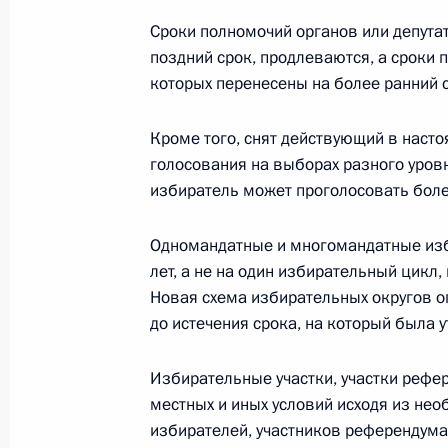
2 октября 2012 года, 23:30
Московская обла
Сроки полномочий органов или депута
поздний срок, продлеваются, а сроки 
которых перенесены на более ранний 
Подписан закон об исполнении бю
Кроме того, снят действующий в наст
обязательного медицинского страх
голосования на выборах разного уровн
2 октября 2012 года, 18:00
избиратель может проголосовать бол
Одномандатные и многомандатные изб
Утверждён отчёт об исполнении бю
лет, а не на один избирательный цикл
страхования за 2011 год
Новая схема избирательных округов о
до истечения срока, на который была 
2 октября 2012 года, 17:30
Избирательные участки, участки рефер
местных и иных условий исходя из не
Подписан закон об исполнении фе
избирателей, участников референдума
за 2011 год