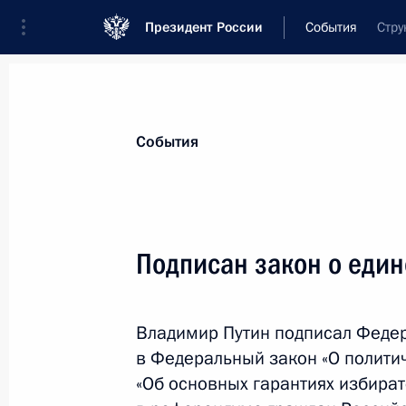
Президент России
События
Стру
Президент
Администрация
Государст
Новости
Стенограммы
Поездки
Те
События
Показа
Подписан закон о един
Владимир Путин наблюдал за дем
нового транспортного самолёта «
Владимир Путин подписал Феде
4 октября 2012 года, 18:30
Ульяновская обл
в Федеральный закон «О полити
«Об основных гарантиях избират