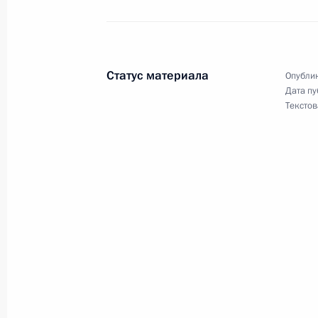
В Госдуму на рассмотрение внесён
конституционного закона о внесен
общей юрисдикции
1 октября 2012 года, 18:50
Статус материала
Опублик
Дата пу
Текстов
Президент внёс на рассмотрение в
закона о внесении изменений в за
и отдельные законодательные акт
1 октября 2012 года, 18:40
В День пожилого человека Владими
с ветеранами
1 октября 2012 года, 14:30
Москва