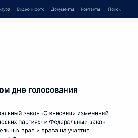
ктура
Видео и фото
Документы
Контакты
Поиск
венный Совет
Совет Безопасности
Комиссии и советы
леграммы
Сведения о Президенте
октябрь, 2012
ть следующие материалы
ом дне голосования
онстрационным полётом
5
Ил-76МД-90А»
ральный закон «О внесении изменений
асть
ческих партиях» и Федеральный закон
ельных прав и права на участие