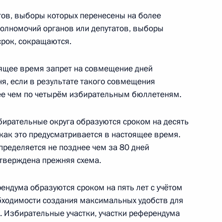
сть, Ново-Огарёво
тов, выборы которых перенесены на более
полномочий органов или депутатов, выборы
срок, сокращаются.
джета Федерального фонда
оящее время запрет на совмещение дней
ования за 2011 год
я, если в результате такого совмещения
ее чем по четырём избирательным бюллетеням.
ирательные округа образуются сроком на десять
джета Фонда социального
, как это предусматривается в настоящее время.
пределяется не позднее чем за 80 дней
утверждена прежняя схема.
ендума образуются сроком на пять лет с учётом
обходимости создания максимальных удобств для
дерального бюджета
. Избирательные участки, участки референдума