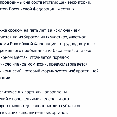
проводимых на соответствующей территории,
ктов Российской Федерации, местных
же сроком на пять лет, за исключением
джета Пенсионного фонда
ются на избирательных участках, участках
ами Российской Федерации, в труднодоступных
 временного пребывания избирателей, а также
коном местах. Уточняется порядок
число членов комиссий, предусматривается
х комиссий, который формируется избирательной
вёт!»
5
24м
рации.
олитических партиях» направлены
жений с положениями федерального
оссии в Нидерландах и Года
ров высших должностных лиц субъектов
й высших исполнительных органов