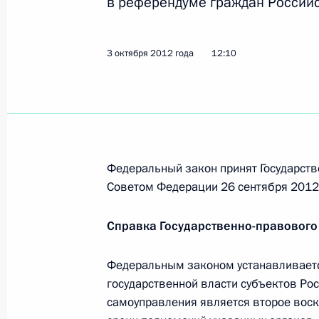
в референдуме граждан Россий
Встреча с исполняющим обязаннос
области Сергеем Митиным
3 октября 2012 года
12:10
4 октября 2012 года, 14:15
Внесены изменения в закон об ава
и статусе спасателей
Федеральный закон принят Государств
4 октября 2012 года, 10:30
Советом Федерации 26 сентября 2012 
Справка Государственно-правового
Подписан закон о поддержке систе
страхования
Федеральным законом устанавливается
государственной власти субъектов Ро
4 октября 2012 года, 10:00
самоуправления является второе воск