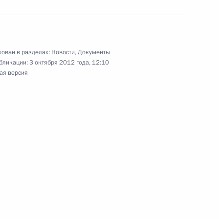
 проект федерального
ии изменения в закон о судах
ован в разделах:
Новости
,
Документы
бликации:
3 октября 2012 года, 12:10
ая версия
 Госдуму проект федерального
кон «Об обороне»
ы
р Путин встретился
8
19м