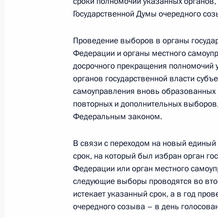
сроки полномочий указанных органов,
Государственной Думы очередного соз
3 октября 2012 года, среда
Проведение выборов в органы государ
Владимир Путин вручил награды по
Федерации и органы местного самоупра
года России – 2012»
досрочного прекращения полномочий 
3 октября 2012 года, 15:00
Москва, Кремль
органов государственной власти субъ
самоуправления вновь образованных 
повторных и дополнительных выборов,
Федеральным законом.
Подписан закон о едином дне голо
3 октября 2012 года, 12:10
В связи с переходом на новый единый 
срок, на который был избран орган го
Федерации или орган местного самоупр
2 октября 2012 года, вторник
следующие выборы проводятся во втор
истекает указанный срок, а в год про
Рабочая встреча с губернатором 
очередного созыва – в день голосован
Илюхиным