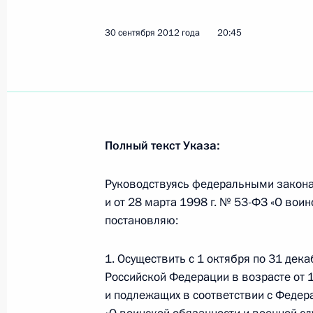
3 октября 2012 года, среда
30 сентября 2012 года
20:45
Владимир Путин вручил награды по
года России – 2012»
3 октября 2012 года, 15:00
Москва, Кремль
Полный текст Указа:
Подписан закон о едином дне голо
Руководствуясь федеральными законам
3 октября 2012 года, 12:10
и от 28 марта 1998 г. № 53-ФЗ «О вои
постановляю:
2 октября 2012 года, вторник
1. Осуществить с 1 октября по 31 дек
Российской Федерации в возрасте от 1
Рабочая встреча с губернатором 
и подлежащих в соответствии с Федер
Илюхиным