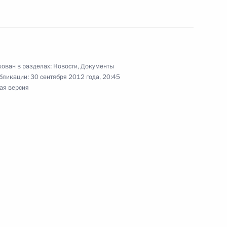
росам гражданства
ован в разделах:
Новости
,
Документы
бликации:
30 сентября 2012 года, 20:45
ая версия
 российско-абхазское
 обеспечения сотрудников
 проект федерального