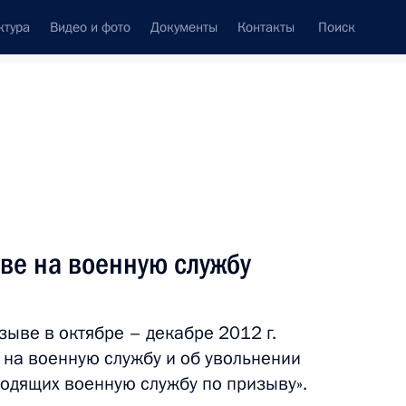
ктура
Видео и фото
Документы
Контакты
Поиск
венный Совет
Совет Безопасности
Комиссии и советы
леграммы
Сведения о Президенте
октябрь, 2012
ть следующие материалы
ве на военную службу
мы сельскохозяйственного
зыве в октябре – декабре 2012 г.
на военную службу и об увольнении
ходящих военную службу по призыву».