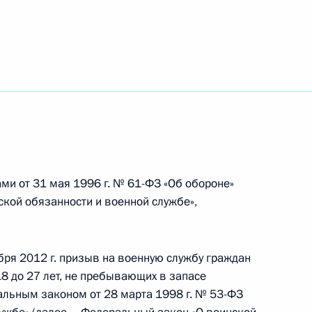
бедителям конкурса «Учитель
7
5м
сования
и от 31 мая 1996 г. № 61-ФЗ «Об обороне»
нской обязанности и военной службе»,
абря 2012 г. призыв на военную службу граждан
8 до 27 лет, не пребывающих в запасе
Камчатского края Владимиром
2
альным законом от 28 марта 1998 г. № 53-ФЗ