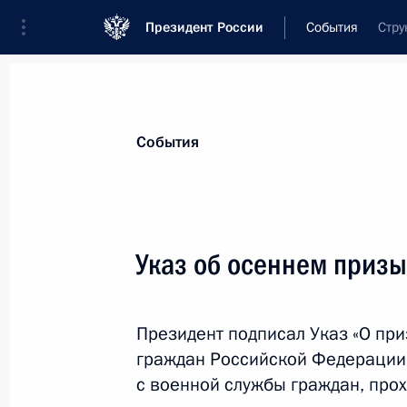
Президент России
События
Стру
Президент
Администрация
Государст
Новости
Стенограммы
Поездки
Те
События
Показа
Указ об осеннем призы
Подписан закон о поддержке систе
страхования
Президент подписал Указ «О при
4 октября 2012 года, 10:00
граждан Российской Федерации 
с военной службы граждан, про