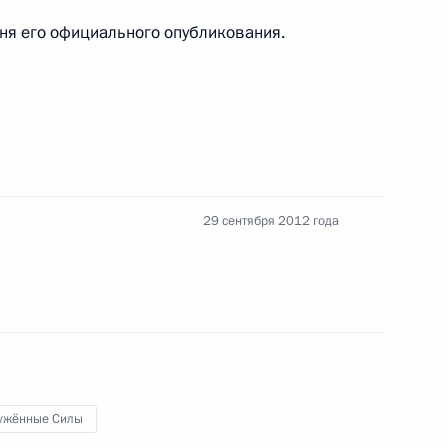
 дня его официального опубликования.
джета Пенсионного фонда
29 сентября 2012 года
вёт!»
5
24м
оссии в Нидерландах и Года
ужённые Силы