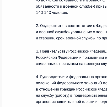
«О воинской обязанности и военной с
2 октября 2012 года, 23:30
Московская обла
обязанности и военной службе») призы
140 140 человек.
Подписан закон об исполнении бю
2. Осуществить в соответствии с Фед
обязательного медицинского страх
и военной службе» увольнение с военн
и старшин, срок военной службы по пр
2 октября 2012 года, 18:00
3. Правительству Российской Федерац
Российской Федерации и призывным к
Утверждён отчёт об исполнении бю
связанных с призывом на военную сл
страхования за 2011 год
2 октября 2012 года, 17:30
4. Руководителям федеральных органо
положений Федерального закона «О во
в отношении граждан Российской Феде
на службу (работу) в подведомственн
Подписан закон об исполнении фе
органов исполнительной власти и под
за 2011 год