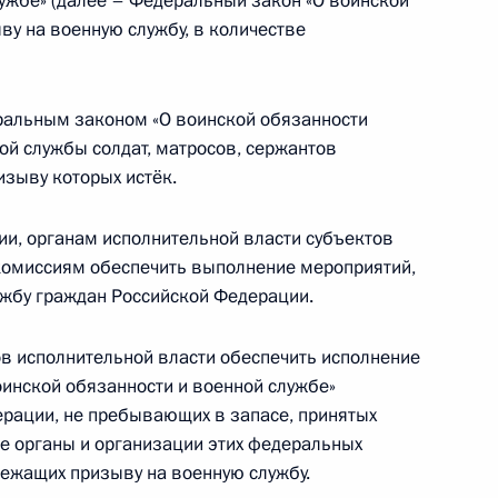
лужбе» (далее – Федеральный закон «О воинской
сть, Ново-Огарёво
ву на военную службу, в количестве
джета Федерального фонда
еральным законом «О воинской обязанности
ования за 2011 год
ой службы солдат, матросов, сержантов
изыву которых истёк.
ии, органам исполнительной власти субъектов
омиссиям обеспечить выполнение мероприятий,
джета Фонда социального
ужбу граждан Российской Федерации.
в исполнительной власти обеспечить исполнение
инской обязанности и военной службе»
рации, не пребывающих в запасе, принятых
ые органы и организации этих федеральных
дерального бюджета
лежащих призыву на военную службу.