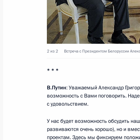
17 сентября 2012 года, понедельн
Командно-штабные учения «Кавка
17 сентября 2012 года, 21:30
Краснодарски
2 из 2
Встреча с Президентом Белоруссии Алек
* * *
16 сентября 2012 года, воскресен
Владимир Путин поздравил российс
В.Путин
: Уважаемый Александр Григор
ха-Шана
возможность с Вами поговорить. Наде
с удовольствием.
16 сентября 2012 года, 15:40
У нас будет возможность обсудить наши
развиваются очень хорошо), но и вме
15 сентября 2012 года, суббота
проектам. Здесь мы фиксируем положит