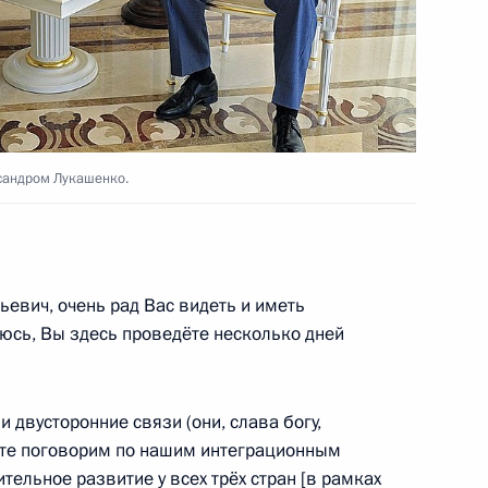
ик
з-2012»
7
й край
сандром Лукашенко.
ье
ких евреев с праздником Рош
ьевич, очень рад Вас видеть и иметь
юсь, Вы здесь проведёте несколько дней
 двусторонние связи (они, слава богу,
сте поговорим по нашим интеграционным
ельное развитие у всех трёх стран [в рамках