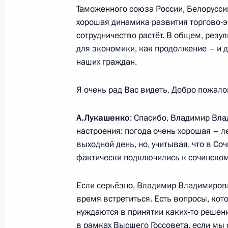
Таможенного союза
России, Белорусси
Встреча с Президентом Белорусси
хорошая динамика развития торгово-э
15 сентября 2012 года, 16:00
Сочи
сотрудничество растёт. В общем, резу
для экономики, как продолжение – и 
наших граждан.
Указ о реализации госпрограммы 
переселению в Россию соотечеств
Я очень рад Вас видеть. Добро пожало
за рубежом
А.Лукашенко
: Спасибо, Владимир Вл
15 сентября 2012 года, 12:40
настроения: погода очень хорошая – л
выходной день, но, учитывая, что в Соч
фактически подключились к сочинском
14 сентября 2012 года, пятница
Если серьёзно, Владимир Владимирович
Встреча с губернатором Ростовско
время встретиться. Есть вопросы, кот
Голубевым
нуждаются в принятии каких‑то решен
14 сентября 2012 года, 17:00
Сочи
в рамках Высшего Госсовета, если мы