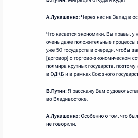
В.Путин
: Миграция откуда и куда?
13 сентября 2012 года, 16:00
Сочи
А.Лукашенко
: Через нас на Запад в о
Президент России посетит Киргизи
Что касается экономики, Вы правы, у 
очень даже положительные процессы ид
13 сентября 2012 года, 12:30
уже 50 государств в очереди, чтобы з
[договор] о торгово-экономическом со
полмира крупных государств, поэтому и
12 сентября 2012 года, среда
в
ОДКБ
и в рамках Союзного государст
Встреча с представителями общест
В.Путин
: Я расскажу Вам с удовольст
патриотического воспитания моло
во Владивостоке.
12 сентября 2012 года, 20:00
Краснодар
А.Лукашенко
: Особенно о том, что бы
не говорили.
Встреча с Премьер-министром Рес