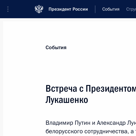
Президент России
События
Стру
Президент
Администрация
Государст
Новости
Стенограммы
Поездки
Те
События
Показа
Встреча с Президенто
Лукашенко
Встреча с Президентом Казахстан
19 сентября 2012 года, 16:00
Павлодар
Владимир Путин и Александр Лу
белорусского сотрудничества, а