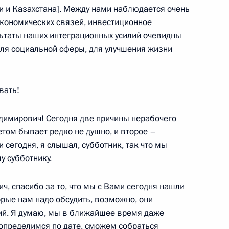
и и Казахстана]. Между нами наблюдается очень
и Александром Лукашенко
2
кономических связей, инвестиционное
льтаты наших интеграционных усилий очевидны
для социальной сферы, для улучшения жизни
содействия добровольному
енников, проживающих
вать!
адимирович! Сегодня две причины нерабочего
етом бывает редко не душно, и второе –
и сегодня, я слышал, субботник, так что мы
у субботнику.
, спасибо за то, что мы с Вами сегодня нашли
й области Василием
3
орые нам надо обсудить, возможно, они
ий. Я думаю, мы в ближайшее время даже
 определимся по дате, сможем собраться