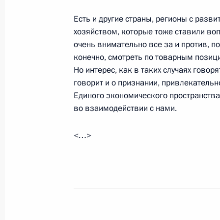
российскими юридическими лицам
деятельности
Есть и другие страны, регионы с раз
хозяйством, которые тоже ставили во
11 сентября 2012 года, 16:00
очень внимательно все за и против, п
конечно, смотреть по товарным позиц
Но интерес, как в таких случаях говор
Телефонный разговор с Президенто
говорит и о признании, привлекатель
Александром Лукашенко
Единого экономического пространства,
11 сентября 2012 года, 15:00
во взаимодействии с нами.
<…>
Поздравление Иосифу Кобзону с Д
11 сентября 2012 года, 13:00
Показа