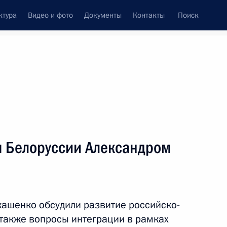
ктура
Видео и фото
Документы
Контакты
Поиск
венный Совет
Совет Безопасности
Комиссии и советы
леграммы
Сведения о Президенте
сентябрь, 2012
ть следующие материалы
м Белоруссии Александром
а Нурсултаном Назарбаевым
2
кашенко обсудили развитие российско-
 также вопросы интеграции в рамках