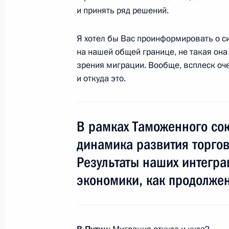
и принять ряд решений.
Телефонный разговор с Президент
Я хотел бы Вас проинформировать о си
Атамбаевым
на нашей общей границе, не такая она 
зрения миграции. Вообще, всплеск оче
14 сентября 2012 года, 16:30
и откуда это.
13 сентября 2012 года, четверг
В рамках Таможенного со
Комментарий Владимира Путина о 
динамика развития торгов
13 сентября 2012 года, 19:30
Сочи
Результаты наших интегр
экономики, как продолжен
Совещание по ликвидации последс
в Краснодарском крае