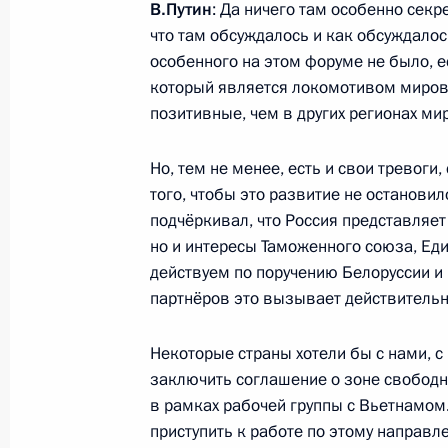
Филатом
В.Путин
: Да ничего там особенно секр
что там обсуждалось и как обсуждалос
12 сентября 2012 года, 15:00
Сочи
особенного на этом форуме не было, ес
который является локомотивом мирово
позитивные, чем в других регионах мир
Президент России посетит Казахста
12 сентября 2012 года, 14:00
Но, тем не менее, есть и свои тревоги
того, чтобы это развитие не остановил
подчёркивал, что Россия представляет
но и интересы Таможенного союза, Ед
11 сентября 2012 года, вторник
действуем по поручению Белоруссии и 
Российско-сербские переговоры
партнёров это вызывает действительн
11 сентября 2012 года, 19:30
Сочи
Некоторые страны хотели бы с нами, 
заключить соглашение о зоне свободн
в рамках рабочей группы с Вьетнамом.
Указ о мерах по защите интересов
приступить к работе по этому направл