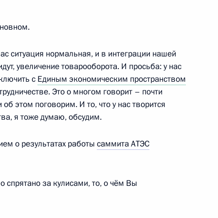
сновном.
ю
нас ситуация нормальная, и в интеграции нашей
ут, увеличение товарооборота. И просьба: у нас
аключить с
Единым экономическим пространством
трудничестве. Это о многом говорит – почти
 об этом поговорим. И то, что у нас творится
ва, я тоже думаю, обсудим.
венности по вопросам
8
21м
вием о результатах работы
саммита АТЭС
дёжи
ло спрятано за кулисами, то, о чём Вы
публики Молдова Владимиром
4