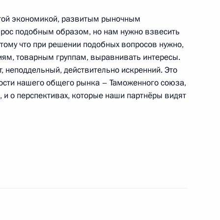
и внешнеэкономической
витой экономикой, развитым рыночным
прос подобным образом, но нам нужно взвесить
отому что при решении подобных вопросов нужно,
иям, товарным группам, выравнивать интересы.
ят, неподдельный, действительно искренний. Это
м Республики Беларусь
ности нашего общего рынка – Таможенного союза,
 и о перспективах, которые наши партнёры видят
нём рождения
ть предыдущие материалы