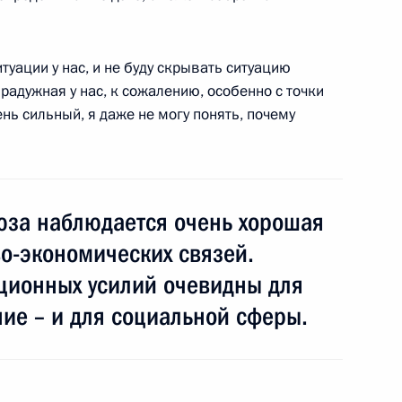
ом Киргизии Алмазбеком
туации у нас, и не буду скрывать ситуацию
радужная у нас, к сожалению, особенно с точки
нь сильный, я даже не могу понять, почему
юза наблюдается очень хорошая
событиях в Ливии
2
4м
о-экономических связей.
ационных усилий очевидны для
ие – и для социальной сферы.
твий наводнения
2
8м