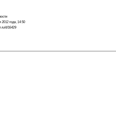
вости
я 2012 года, 14:50
n.ru/d/16429