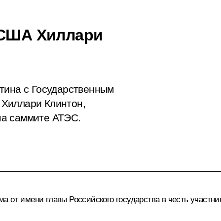
 США Хиллари
тина с Государственным
 Хиллари Клинтон,
на саммите АТЭС.
а от имени главы Российского государства в честь участни