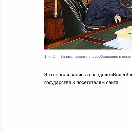
8 октября 2008 года, 13:20
Федеральные законы о ратификаци
рамочной конвенции о приграничн
8 октября 2008 года, 13:00
1 из 2
Запись первого видеообращения к посети
Это первая запись в разделе «Видеоб
Приветствие участникам и гостям 
государства к посетителям сайта.
ярмарки издательской продукции, 
8 октября 2008 года, 11:45
Дмитрий Медведев подписал Указ 
спорта, туризма и молодёжной пол