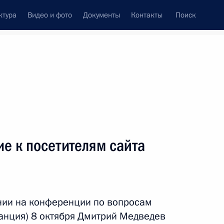
ктура
Видео и фото
Документы
Контакты
Поиск
венный Совет
Совет Безопасности
Комиссии и советы
леграммы
Сведения о Президенте
октябрь, 2008
ть следующие материалы
е к посетителям сайта
резидентом Швейцарии
1
нии на конференции по вопросам
анция) 8 октября Дмитрий Медведев