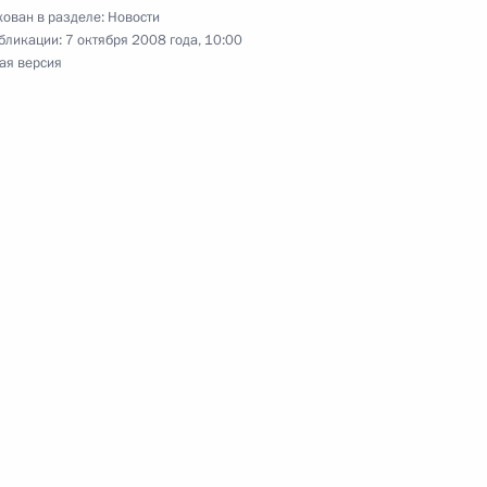
ован в разделе:
Новости
бликации:
7 октября 2008 года, 10:00
ая версия
в Указ «О стипендиях
 спортсменам – членам
ским видам спорта и их
ное этим Указом
жника-реставратора,
велия Ямщикова с 70-летием