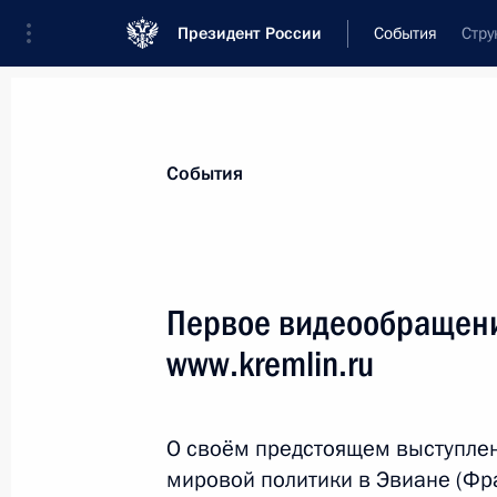
Президент России
События
Стру
Президент
Администрация
Государст
Новости
Стенограммы
Поездки
Те
События
Показа
Первое видеообращени
www.kremlin.ru
8 октября 2008 года, среда
Дмитрий Медведев встретился с П
Паскалем Кушпеном
О своём предстоящем выступле
мировой политики в Эвиане (Фр
8 октября 2008 года, 17:50
Эвиан