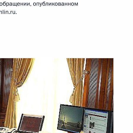
ообращении, опубликованном
in.ru.
 политики
7
ике в Эвиане Дмитрий
1
табилизации финансовых
 Протокола между Россией
правоохранительных органов