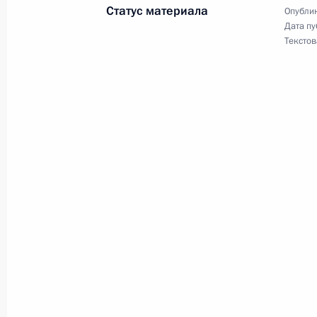
Статус материала
Опублик
8 октября 2008 года, 11:30
Дата пу
Текстов
Дмитрий Медведев внёс изменения 
Президента Российской Федерации
сборных команд России по олимпий
тренерам» и Положение, утверждён
8 октября 2008 года, 11:15
Дмитрий Медведев поздравил худо
заслуженного деятеля искусств Са
8 октября 2008 года, 10:10