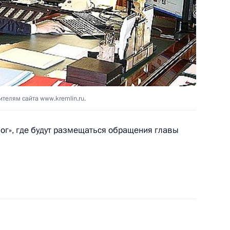
и протоколов к Европейской
ом сотрудничестве
телям сайта www.kremlin.ru.
лог», где будут размещаться обращения главы
Международной выставки-
проходящей в Ашхабаде
«Вопросы Министерства
итики Российской Федерации»