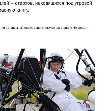
лей – стерхов, находящихся под угрозой
асную книгу.
15 июля 2013 года
Видео, 5 мин.
ий автономный округ, орнитологическая станция «Кушеват»
Рабочий визит в Турцию