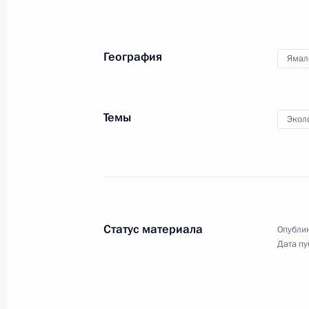
География
Ямал
20 сентября 2012 года
Видео, 21 мин
Темы
Экол
Статус материала
Опублик
Дата пу