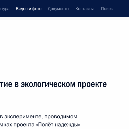
ктура
Видео и фото
Документы
Контакты
Поиск
си
ия, встречи
Встречи со СМИ
август, 2013
ть следующие материалы
тие в экологическом проекте
Поездка на остров Гогланд
 в эксперименте, проводимом
мках проекта «Полёт надежды»