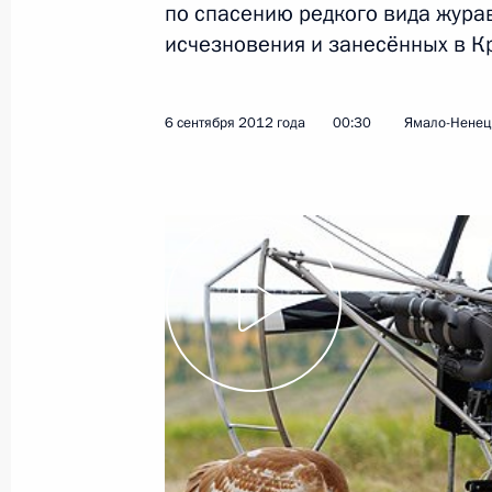
по спасению редкого вида журав
исчезновения и занесённых в Кр
23 августа 2013 года
Видео, 3 мин.
6 сентября 2012 года
00:30
Ямало-Ненецк
Саммит СНГ