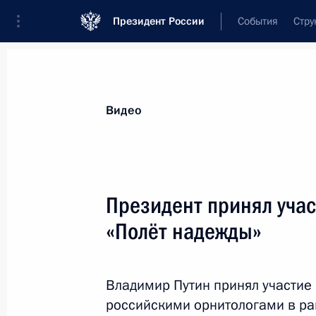
Президент России
События
Стру
Видеозаписи
Фотографии
Аудиозапи
Все материалы
Выступления
Совещан
Видео
Показа
Президент принял учас
«Полёт надежды»
Открытие воссозданного
фонтана «Детский хоровод»
Владимир Путин принял участие
российскими орнитологами в ра