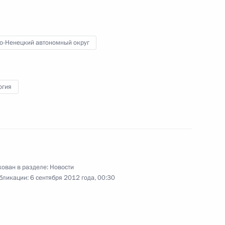
в экологическом проекте
«Полёт надежды»
о-Ненецкий автономный округ
.
6 сентября 2012 года
Видео, 4 мин.
огия
ован в разделе:
Новости
бликации:
6 сентября 2012 года, 00:30