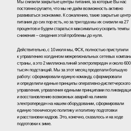
Мы снизили закрытые центры питания, за которые Вы нас
постоянно ругаете, что мы не даём возможность активно
развиваться экономике. К сожалению, такие закрытые цент
питания до сих пор есть, но за три года мы их снизили на 27
процентов и будем стараться максимально ускорить темпы
снижения – сведения этой проблемы до нуля.
Действительно, с 10 июля мы, ФСК, полностью приступили
к управлению холдингом межрегиональных сетевых компан
страны, а это 2 миллиона линий электропередач и около 600
тысяч подстанций. Мы за этот месяц проделали большую
работу: сформировали единую команду, сформировали
и определили единые принципы оперативно-диспетчерского
управления, управления едиными принципами по ликвидаци
и восстановлению возможных аварий на линиях
электропередач на нашем оборудовании, сформировали
единую техническую политику и политику подготовки
и расстановки кадров. Это, конечно, сказалось и на ходе
подготовки к зиме.