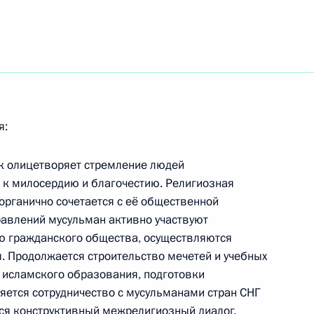
нии Президента
овета
я:
нии Президента
ик олицетворяет стремление людей
ехнологий и развитию
 к милосердию и благочестию. Религиозная
рганично сочетается с её общественной
равлений мусульман активно участвуют
ю гражданского общества, осуществляются
 Продолжается строительство мечетей и учебных
 исламского образования, подготовки
бязанности губернатора
1
яется сотрудничество с мусульманами стран СНГ
вым
ся конструктивный межрелигиозный диалог.