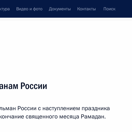
ктура
Видео и фото
Документы
Контакты
Поиск
венный Совет
Совет Безопасности
Комиссии и советы
леграммы
Сведения о Президенте
август, 2012
ть следующие материалы
анам России
вие участникам,
аля российского искусства
льман России с наступлением праздника
кончание священного месяца Рамадан.