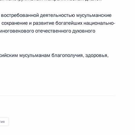
й, востребованной деятельностью мусульманские
 сохранение и развитие богатейших национально-
граничной службы ФСБ России
 многовекового отечественного духовного
3
сийским мусульманам благополучия, здоровья,
 работы региональных
гия
ансов Антоном Силуановым
3