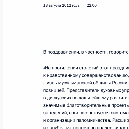
18 августа 2012 года
22:00
Утверждено Положение об Управле
по обеспечению деятельности Госс
23 августа 2012 года, 15:00
В поздравлении, в частности, говоритс
Утверждено Положение об Управле
«На протяжении столетий этот праздн
по применению информационных т
к нравственному совершенствованию,
электронной демократии
жизнь мусульманской общины России о
23 августа 2012 года, 14:30
позицией. Представители духовных уп
в дискуссиях по дальнейшему развити
значимые благотворительные проекты.
заведений, совершенствуется система
Рабочая встреча с исполняющим о
и организации паломничества. Расшир
Рязанской области Олегом Ковалё
и зарубежья, постоянно поддерживает