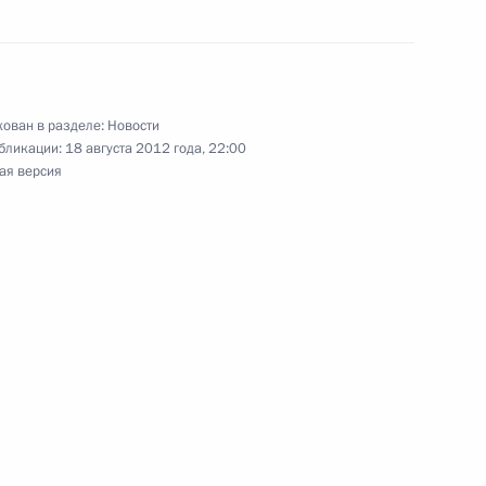
ован в разделе:
Новости
Днём рождения
бликации:
18 августа 2012 года, 22:00
ая версия
Д
 должности начальника
тии – Алании