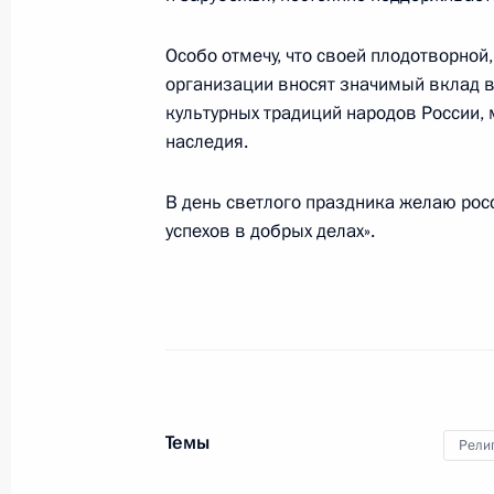
23 августа 2012 года, 13:30
Москва, Кремль
Особо отмечу, что своей плодотворно
организации вносят значимый вклад в
Рабочая встреча с директором По
культурных традиций народов России,
Владимиром Проничевым
наследия.
23 августа 2012 года, 12:30
Москва, Кремль
В день светлого праздника желаю рос
успехов в добрых делах».
Утверждены показатели для оценки
органов исполнительной власти
23 августа 2012 года, 12:10
Темы
22 августа 2012 года, среда
Рели
Рабочая встреча с Министром фин