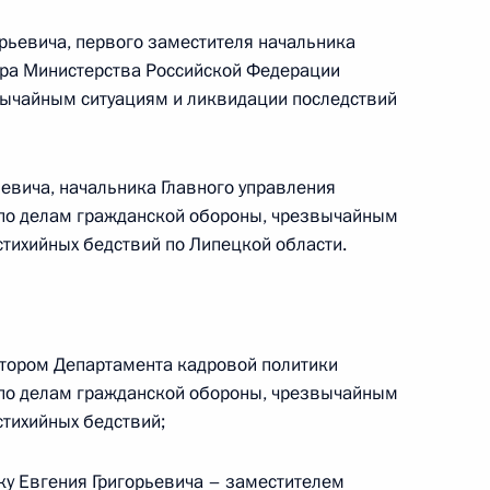
рьевича, первого заместителя начальника
тра Министерства Российской Федерации
 Садовничим
вычайным ситуациям и ликвидации последствий
3
сть, Ново-Огарёво
евича, начальника Главного управления
по делам гражданской обороны, чрезвычайным
ой области Сергеем
7
стихийных бедствий по Липецкой области.
сть, Ново-Огарёво
тором Департамента кадровой политики
по делам гражданской обороны, чрезвычайным
льшой двадцатке»
стихийных бедствий;
у Евгения Григорьевича – заместителем