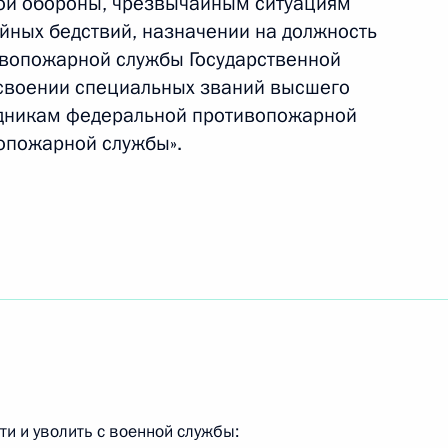
ой обороны, чрезвычайным ситуациям
ВД
йных бедствий, назначении на должность
ивопожарной службы Государственной
своении специальных званий высшего
удникам федеральной противопожарной
опожарной службы».
 Соглашение между Россией
еспечении сотрудников
Протокол об изменениях
ния физлицами товаров для
цу Таможенного союза
и и уволить с военной службы: