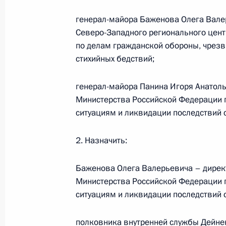
генерал-майора Баженова Олега Вале
Северо-Западного регионального цен
Встреча с ректором МГУ Виктором
по делам гражданской обороны, чрез
стихийных бедствий;
9 августа 2012 года, 17:00
Московская обла
генерал-майора Панина Игоря Анатоль
Министерства Российской Федерации 
Встреча с губернатором Костромск
ситуациям и ликвидации последствий 
Ситниковым
9 августа 2012 года, 16:30
Московская обла
2. Назначить:
Баженова Олега Валерьевича – дирек
Министерства Российской Федерации 
О представителе Президента в «бо
ситуациям и ликвидации последствий 
9 августа 2012 года, 16:00
полковника внутренней службы Дейнек