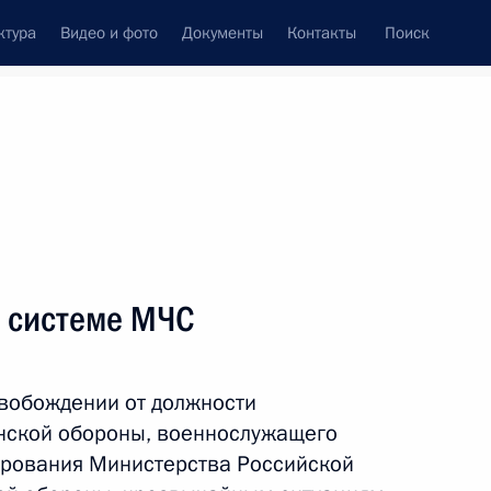
ктура
Видео и фото
Документы
Контакты
Поиск
венный Совет
Совет Безопасности
Комиссии и советы
леграммы
Сведения о Президенте
август, 2012
ть следующие материалы
 системе МЧС
ения фонда «Русский мир»
свобождении от должности
нской обороны, военнослужащего
ирования Министерства Российской