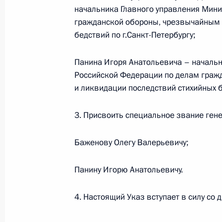
начальника Главного управления Мини
Житель Крымска Пётр Остапенко н
гражданской обороны, чрезвычайным 
бедствий по г.Санкт-Петербургу;
9 августа 2012 года, 14:10
Панина Игоря Анатольевича – началь
Российской Федерации по делам граж
Соболезнования родным, коллегам
и ликвидации последствий стихийных 
9 августа 2012 года, 13:30
3. Присвоить специальное звание ген
Баженову Олегу Валерьевичу;
Кадровые назначения в Следствен
9 августа 2012 года, 11:30
Панину Игорю Анатольевичу.
4. Настоящий Указ вступает в силу со 
8 августа 2012 года, среда