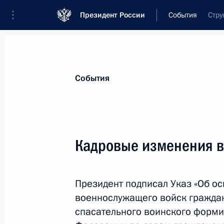
Президент России
События
Стру
Президент
Администрация
Государст
Новости
Стенограммы
Поездки
Те
События
Показа
Кадровые изменения в
Утверждены высшие органы управл
Президент подписал Указ «Об о
10 августа 2012 года, 10:00
военнослужащего войск гражда
спасательного воинского форм