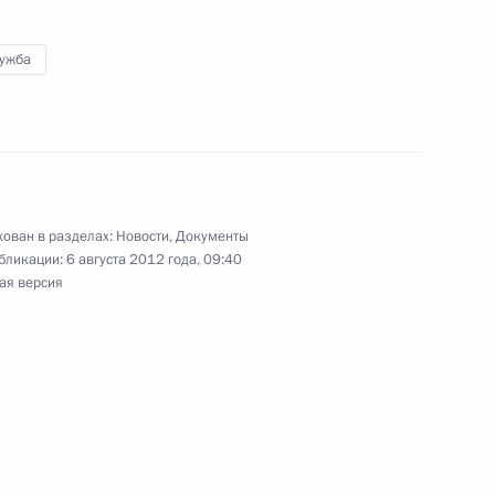
ом Киргизии Алмазбеком
лужба
м Республики Беларусь
ован в разделах:
Новости
,
Документы
бликации:
6 августа 2012 года, 09:40
ая версия
ы журналистов в ходе рабочей
2
10м
бласть, посёлок Зеркальный