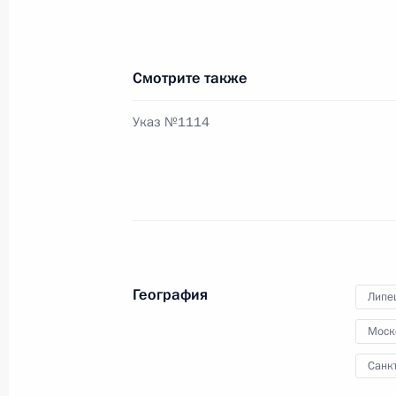
Встреча с исполняющим обязаннос
области Сергеем Митиным
8 августа 2012 года, 19:30
Москва, Кремль
Смотрите также
Указ №1114
Сергей Митин назначен временно
губернатора Новгородской области
8 августа 2012 года, 19:00
Встреча с Президентом Армении С
География
Липе
8 августа 2012 года, 14:30
Москва, Кремль
Моск
Санк