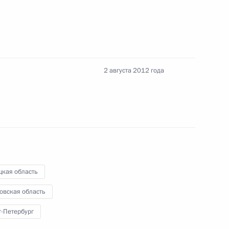
ти губернатора Новгородской
3
2 августа 2012 года
 исполняющим обязанности
ержем Саргсяном
3
цкая область
овская область
т-Петербург