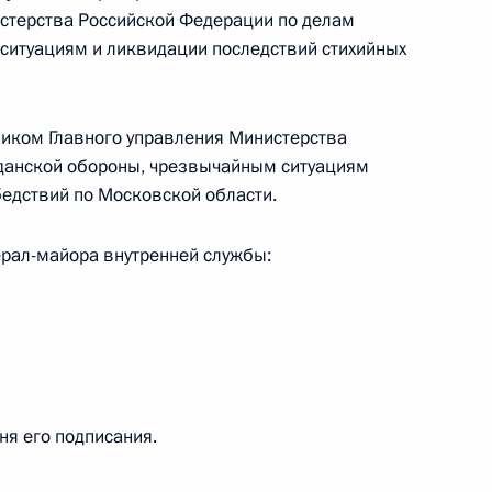
стерства Российской Федерации по делам
аграждён орденом Мужества
ситуациям и ликвидации последствий стихийных
ником Главного управления Министерства
данской обороны, чрезвычайным ситуациям
 и друзьям Петра Фоменко
бедствий по Московской области.
ерал-майора внутренней службы:
ном комитете
дня его подписания.