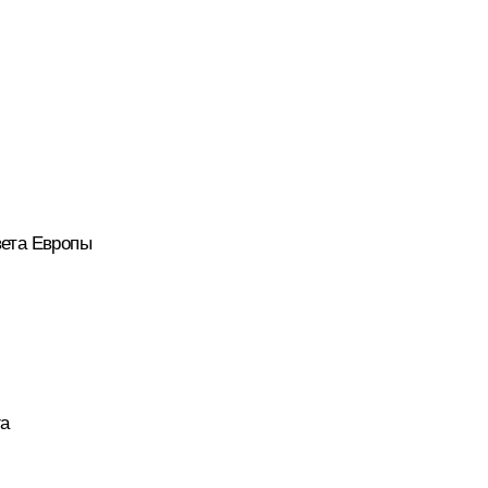
вета Европы
га