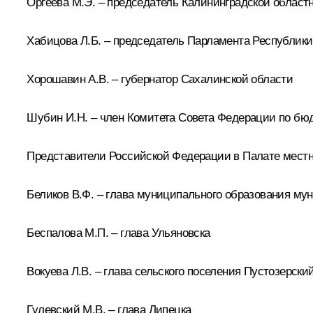
Оргеева М.Э. – председатель Калининградской облас
Хабицова Л.Б. – председатель Парламента Республики
Хорошавин А.В. – губернатор Сахалинской области
Шубин И.Н. – член Комитета Совета Федерации по б
Представители Российской Федерации в Палате местн
Беликов В.Ф. – глава муниципального образования мун
Беспалова М.П. – глава Ульяновска
Вокуева Л.В. – глава сельского поселения Пустозерски
Гулевский М.В. – глава Липецка