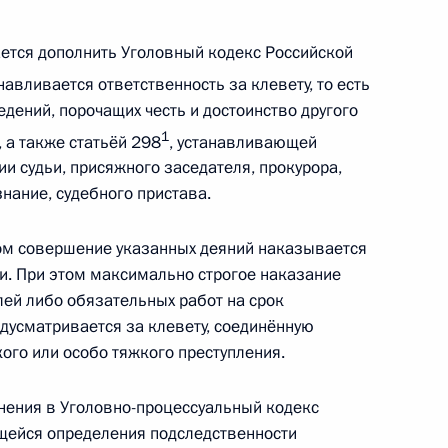
тся дополнить Уголовный кодекс Российской
анавливается ответственность за клевету, то есть
дений, порочащих честь и достоинство другого
о управления МВД по городу
1
 а также статьёй 298
, устанавливающей
ии судьи, присяжного заседателя, прокурора,
нание, судебного пристава.
ом совершение указанных деяний наказывается
. При этом максимально строгое наказание
Д
лей либо обязательных работ на срок
дусматривается за клевету, соединённую
ого или особо тяжкого преступления.
ения в Уголовно-процессуальный кодекс
щейся определения подследственности
 90-летием