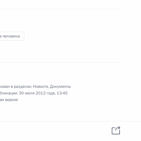
раммы вооружения в области
4
8м
а человека
закладке атомного подводного
3
ован в разделах:
Новости
,
Документы
бликации:
30 июля 2012 года, 13:45
ая версия
обеспечение деятельности
телевидения