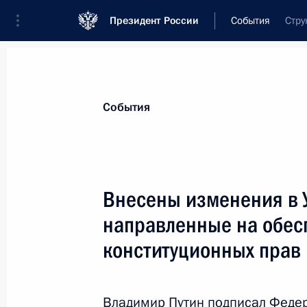
Президент России
События
Стру
Президент
Администрация
Государст
Новости
Стенограммы
Поездки
Те
События
Показа
Внесены изменения в 
направленные на обес
Утверждены составы Совета и през
Президенте по противодействию к
конституционных прав
31 июля 2012 года, 11:50
Владимир Путин подписал Феде