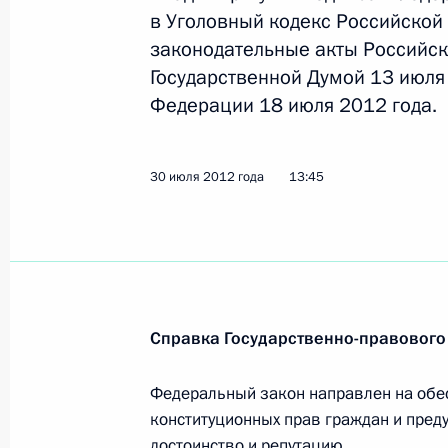
в Уголовный кодекс Российской
Внесены изменения в некоторые а
законодательные акты Российск
участия России в международном с
Государственной Думой 13 июля
по противодействию коррупции
Федерации 18 июля 2012 года.
31 июля 2012 года, 10:30
30 июля 2012 года
13:45
Внесены изменения в закон о защи
причиняющей вред их здоровью и 
31 июля 2012 года, 10:00
Справка Государственно-правового
В Госдуму на ратификацию внесён 
отмыванию доходов и финансиров
Федеральный закон направлен на обе
конституционных прав граждан и преду
перемещении денежных средств че
достоинство и репутацию.
союза