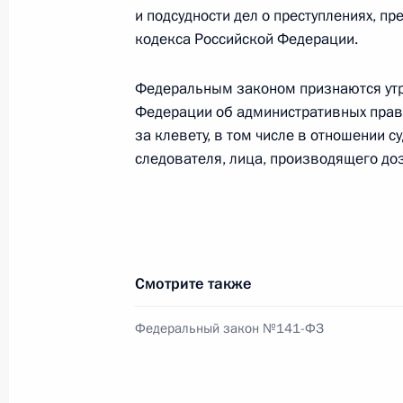
и подсудности дел о преступлениях, п
30 июля 2012 года, 22:00
кодекса Российской Федерации.
Федеральным законом признаются утр
Федерации об административных прав
Внесено изменение в закон «О наук
за клевету, в том числе в отношении с
технической политике»
следователя, лица, производящего доз
30 июля 2012 года, 21:00
Утверждены руководители межведом
Совете при Президенте по науке и
Смотрите также
30 июля 2012 года, 20:50
Федеральный закон №141-ФЗ
Подписан Указ о Совете при Прези