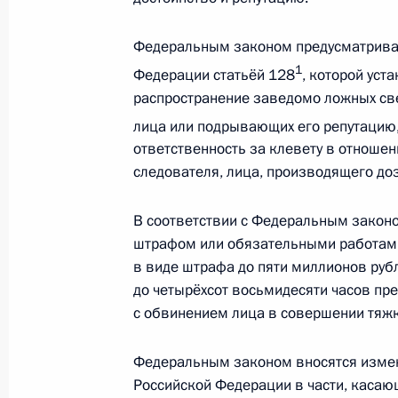
31 июля 2012 года, 09:30
Федеральным законом предусматривае
1
Федерации статьёй 128
, которой уст
распространение заведомо ложных све
О заместителе начальника Главног
лица или подрывающих его репутацию,
Москве
ответственность за клевету в отношен
31 июля 2012 года, 09:10
следователя, лица, производящего доз
В соответствии с Федеральным закон
штрафом или обязательными работами
Кадровые изменения в системе МВ
в виде штрафа до пяти миллионов руб
31 июля 2012 года, 09:00
до четырёхсот восьмидесяти часов пре
с обвинением лица в совершении тяжк
30 июля 2012 года, понедельник
Федеральным законом вносятся измен
Российской Федерации в части, касаю
Поздравление Марку Кривошееву с