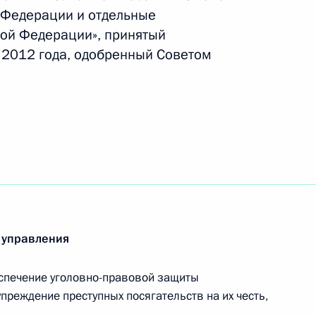
 Федерации и отдельные
кты по вопросам обеспечения
ой Федерации», принятый
отрудничестве
 2012 года, одобренный Советом
те детей от информации,
развитию
 управления
Договор о противодействии
анию терроризма при
спечение уголовно-правовой защиты
преждение преступных посягательств на их честь,
рез границу Таможенного