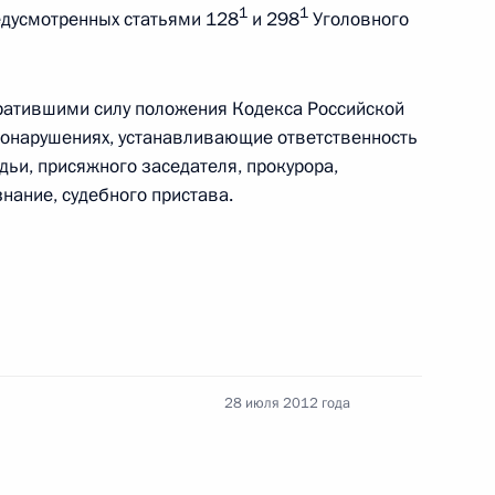
1
1
редусмотренных статьями 128
и 298
Уголовного
атившими силу положения Кодекса Российской
онарушениях, устанавливающие ответственность
е и государственной научно-
удьи, присяжного заседателя, прокурора,
нание, судебного пристава.
ственных рабочих групп при
 образованию
28 июля 2012 года
денте по науке и образованию