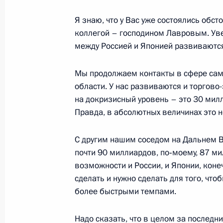
Рабочая встреча с Александром Х
Я знаю, что у Вас уже состоялись обс
27 июля 2012 года, 19:00
Сочи
коллегой – господином Лавровым. Уве
между Россией и Японией развиваются
Российско-вьетнамские переговор
Мы продолжаем контакты в сфере сам
27 июля 2012 года, 17:30
Сочи
области. У нас развиваются и торгов
на докризисный уровень – это 30 мил
Правда, в абсолютных величинах это 
Владимир Путин посетит Великобр
С другим нашим соседом на Дальнем В
27 июля 2012 года, 13:50
почти 90 миллиардов, по‑моему, 87 м
возможности и России, и Японии, коне
сделать и нужно сделать для того, чт
Владимир Путин встретится с Мини
более быстрыми темпами.
Японии Коитиро Гэмбой
Надо сказать, что в целом за послед
27 июля 2012 года, 10:00
Сочи