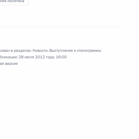
няя политика
ы
4
ть предыдущие материалы
ован в разделах:
Новости
,
Выступления и стенограммы
бликации:
28 июля 2012 года, 16:00
ая версия
енно-Морского Флота