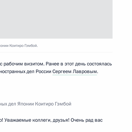
тиро Гэмбой
4
понии Коитиро Гэмбой.
с рабочим визитом. Ранее в этот день состоялась
ностранных дел России
Сергеем Лавровым
.
ста и режиссёра Виктора
ных дел Японии Коитиро Гэмбой
! Уважаемые коллеги, друзья! Очень рад вас