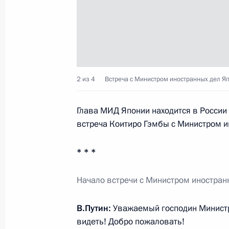
28 июля 2012 года, суббота
Встреча с главой МИД Японии Кои
2 из 4
Встреча с Министром иностранных дел Я
28 июля 2012 года, 16:00
Сочи
Глава МИД Японии находится в России 
встреча Коитиро Гэмбы с Министром и
Владимир Путин поздравил сценари
Мережко с 75-летием
* * *
28 июля 2012 года, 11:35
Начало встречи с Министром иностран
В.Путин:
Уважаемый господин Министр
27 июля 2012 года, пятница
видеть! Добро пожаловать!