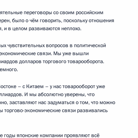
лопониным
3
тоятельные переговоры со своим российским
рен, было о чём говорить, поскольку отношения
, и в целом развиваются неплохо.
ы
9
ых чувствительных вопросов в политической
о-экономические связи. Мы уже вышли
лиардов долларов торгового товарооборота.
немного.
итанию
остоке – с Китаем – у нас товарооборот уже
иллиардов. И мы абсолютно уверены, что
чно, заставляют нас задуматься о том, что можно
обы торгово-экономические связи развивались
стром иностранных дел
ние годы японские компании проявляют всё