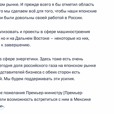
ом рынке. И прежде всего я бы отметил область
то мы сделаем всё для того, чтобы наши японские
ни были довольны своей работой в России.
еализовать и проекты в сфере машиностроения
и Таймуразом Мамсуровым
3
 но и на Дальнем Востоке – некоторые из них,
я к завершению.
 сфере энергетики. Здесь тоже есть очень
егодня доля российского газа на японском рынке
раммы вооружения в области
едставителей бизнеса с обеих сторон есть
. Мы будем поддерживать эти усилия.
ие пожелания Премьер-министру [Премьер-
ели возможность встретиться с ним в Мексике
и»
.