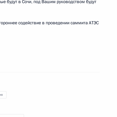
ктором Христенко
рые будут в Сочи, под Вашим руководством будут
3
стороннее содействие в проведении саммита АТЭС
ой области Валерием
2
 Мирошниченко с юбилеем
ия