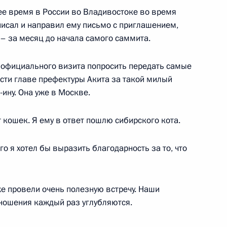
5
13м
е время в России во Владивостоке во время
писал и направил ему письмо с приглашением,
– за месяц до начала самого саммита.
о официального визита попросить передать самые
рстан Рустамом Миннихановым
3
сти главе префектуры Акита за такой милый
-ину. Она уже в Москве.
 кошек. Я ему в ответ пошлю сибирского кота.
 избранием на пост
го я хотел бы выразить благодарность за то, что
 провели очень полезную встречу. Наши
ношения каждый раз углубляются.