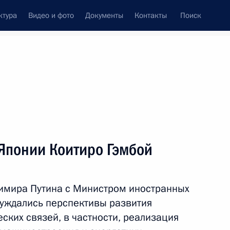
ктура
Видео и фото
Документы
Контакты
Поиск
венный Совет
Совет Безопасности
Комиссии и советы
леграммы
Сведения о Президенте
июль, 2012
ть следующие материалы
Японии Коитиро Гэмбой
димира Путина с Министром иностранных
суждались перспективы развития
ских связей, в частности, реализация