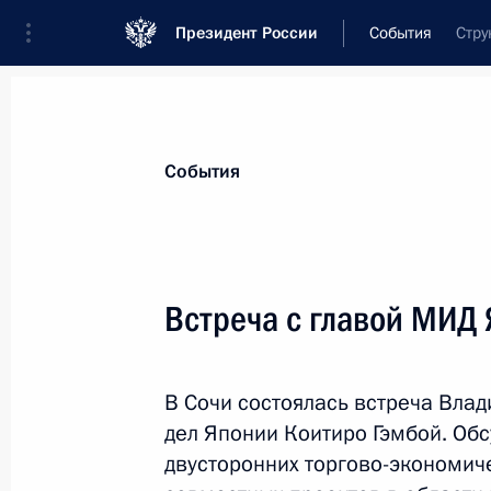
Президент России
События
Стру
Президент
Администрация
Государст
Новости
Стенограммы
Поездки
Те
События
Показа
Встреча с главой МИД 
Внесены изменения в КоАП
В Сочи состоялась встреча Вла
30 июля 2012 года, 15:00
дел Японии Коитиро Гэмбой. Об
двусторонних торгово-экономиче