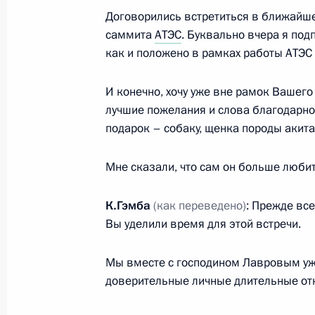
Рабочая поездка в Геленджик
Договорились встретиться в ближайше
25 июля 2012 года, 17:00
Геленджик
саммита
АТЭС
. Буквально вчера я под
как и положено в рамках работы АТЭС 
И конечно, хочу уже вне рамок Вашег
Встреча с главой Республики Тата
лучшие пожелания и слова благодарно
25 июля 2012 года, 13:00
Сочи
подарок – собаку, щенка породы акита
Мне сказали, что сам он больше любит
Поздравление Пранабу Мукерджи с
Президента Индии
К.Гэмба
(как переведено)
: Прежде все
Вы уделили время для этой встречи.
25 июля 2012 года, 12:10
Мы вместе с господином Лавровым уже
доверительные личные длительные от
24 июля 2012 года, вторник