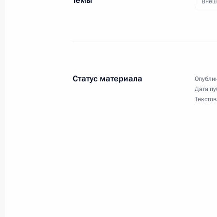
Темы
Внеш
Российско-итальянские переговор
23 июля 2012 года, 14:30
Сочи
Показа
Статус материала
Опублик
Дата пу
Текстов
Встреча с военнослужащими Во
26 июля 2026 года