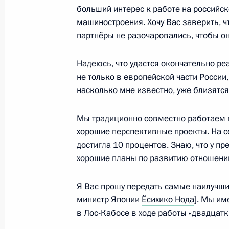
больший интерес к работе на российск
машиностроения. Хочу Вас заверить, ч
партнёры не разочаровались, чтобы о
26 июля 2012 года, четверг
Надеюсь, что удастся окончательно р
Встреча с главой Северной Осети
не только в европейской части России,
26 июля 2012 года, 13:30
Сочи
насколько мне известно, уже близятс
Мы традиционно совместно работаем в
хорошие перспективные проекты. На с
Совещание по выполнению госпрог
достигла 10 процентов. Знаю, что у пр
ядерного сдерживания
хорошие планы по развитию отношений
26 июля 2012 года, 12:30
Сочи
Я Вас прошу передать самые наилучш
министр Японии
Ёсихико Нода
]. Мы им
25 июля 2012 года, среда
в
Лос-Кабосе
в ходе работы
«двадцатк