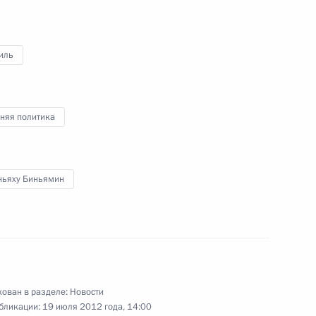
иль
кого и Щербинского районных
няя политика
Бараку Обаме
ньяху Биньямин
борной России
9
4м
ован в разделе:
Новости
бликации:
19 июля 2012 года, 14:00