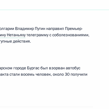
отокола о присоединении
Болгарии Владимир Путин направил Премьер-
ию об учреждении ВТО
ину Нетаньяху
телеграмму с соболезнованиями,
тупные действия.
мещении заказов на поставки
ие услуг для государственных
арском городе Бургас был взорван автобус
акта стали восемь человек, около 30 получили
ельный кодекс