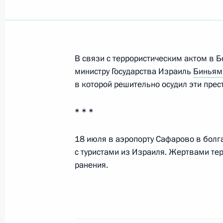
21 июля 2012 года, суббота
Подписан закон о ратификации Пр
В связи с террористическим актом в 
России к Марракешскому соглашен
министру Государства Израиль
Биньям
21 июля 2012 года, 18:20
в которой решительно осудил эти прес
* * *
Внесены изменения в закон о раз
товаров, выполнение работ, оказан
18 июля в аэропорту Сафарово в болг
и муниципальных нужд
с туристами из Израиля. Жертвами тер
ранения.
21 июля 2012 года, 16:10
Внесены изменения в Градостроит