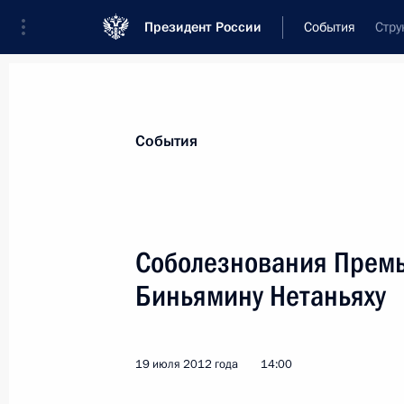
Президент России
События
Стру
Президент
Администрация
Государст
Новости
Стенограммы
Поездки
Те
События
Показа
Соболезнования Премь
Биньямину Нетаньяху
22 июля 2012 года, воскресенье
Соболезнования родным и близким
19 июля 2012 года
14:00
22 июля 2012 года, 14:40