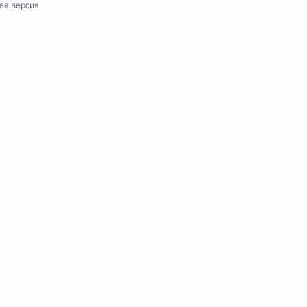
ая версия
 и её компонентов
иальной защите инвалидов
ьство, регулирующие
нкции иностранного агента