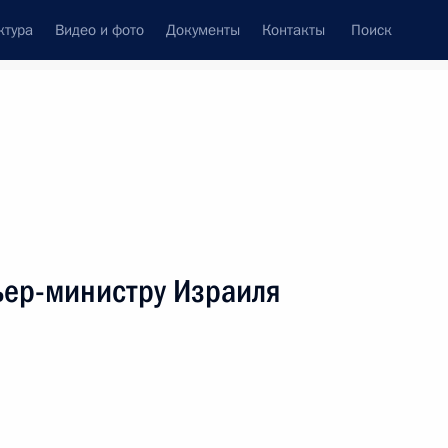
ктура
Видео и фото
Документы
Контакты
Поиск
венный Совет
Совет Безопасности
Комиссии и советы
леграммы
Сведения о Президенте
июль, 2012
ть следующие материалы
ер-министру Израиля
 Богдана Ступки