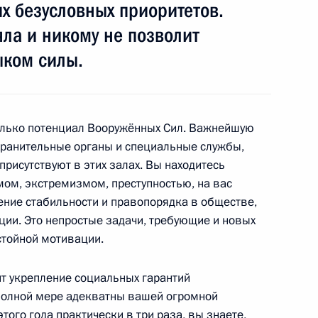
их безусловных приоритетов.
яла и никому не позволит
– День российского
ыком силы.
только потенциал Вооружённых Сил. Важнейшую
хранительные органы и специальные службы,
5
14м
присутствуют в этих залах. Вы находитесь
мом, экстремизмом, преступностью, на вас
ение стабильности и правопорядка в обществе,
ии. Это непростые задачи, требующие и новых
стойной мотивации.
законов о порядке
 о внесении изменений
ит укрепление социальных гарантий
полной мере адекватны вашей огромной
этого года практически в три раза, вы знаете,