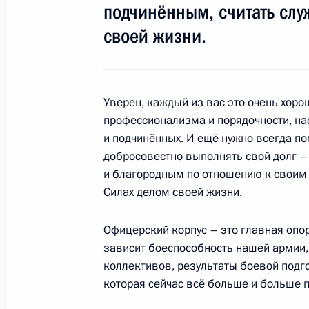
подчинённым, считать слу
Владимир Путин встретился с Веро
своей жизни.
операцию по пересадке сердца
29 июня 2012 года, 16:00
Москва, Кремль
Уверен, каждый из вас это очень хор
профессионализма и порядочности, н
Владимир Путин посетил Оружейную
и подчинённых. И ещё нужно всегда по
«Московский Кремль»
добросовестно выполнять свой долг 
29 июня 2012 года, 15:30
Москва, Кремль
и благородным по отношению к своим 
Силах делом своей жизни.
Телефонный разговор с Президент
Офицерский корпус – это главная опо
Бердымухамедовым
зависит боеспособность нашей армии, 
коллективов, результаты боевой подг
29 июня 2012 года, 13:50
которая сейчас всё больше и больше п