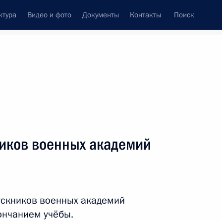
ктура
Видео и фото
Документы
Контакты
Поиск
венный Совет
Совет Безопасности
Комиссии и советы
леграммы
Сведения о Президенте
июнь, 2012
ть следующие материалы
ников военных академий
егулировании производства
гольной и спиртосодержащей
ускников военных академий
ончанием учёбы.