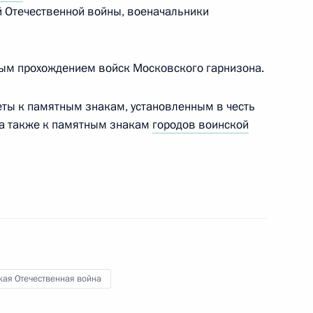
й Отечественной войны, военачальники
ившими силу отдельных
ым прохождением войск Московского гарнизона.
улирования тарифов
лекса
еты к памятным знакам, установленным в честь
 а также к памятным знакам
городов воинской
тусе военнослужащих
ме жилищного обеспечения
кая Отечественная война
щих принципах организации