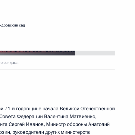
овах охраны здоровья
ндровский сад
м Венесуэлы Уго Чавесом
о солдата.
говора об Объединённой
й 71-й годовщине начала Великой Отечественной
рств – членов Таможенного
ь Совета Федерации
Валентина Матвиенко
,
ента
Сергей Иванов
, Министр обороны
Анатолий
озин
, руководители других министерств