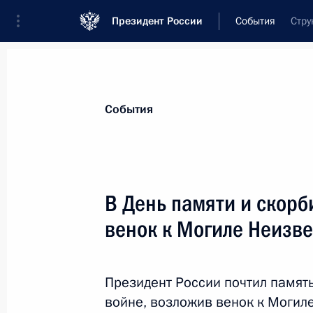
Президент России
События
Стру
Президент
Администрация
Государст
Новости
Стенограммы
Поездки
Те
События
Показа
В День памяти и скорб
венок к Могиле Неизве
Внесены изменения в законы о пол
и о правовом положении иностранн
26 июня 2012 года, 09:15
Президент России почтил памят
войне, возложив венок к Могил