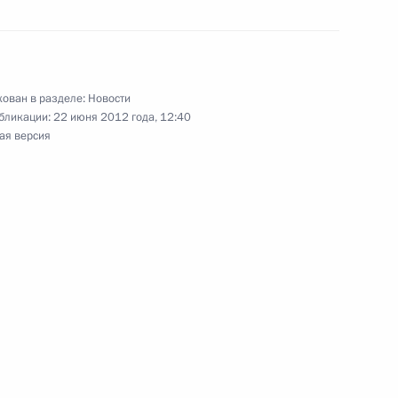
ован в разделе:
Новости
бликации:
22 июня 2012 года, 12:40
езидента Израиля
ая версия
3
4м
Шимоном Пересом
3
о футбольного союза Сергеем