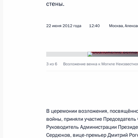
стены.
Внесены изменения в закон об осн
граждан в России
22 июня 2012 года
12:40
Москва, Алекса
26 июня 2012 года, 09:00
Телефонный разговор с Президенто
3 из 6
Возложение венка к Могиле Неизвестног
26 июня 2012 года, 01:30
25 июня 2012 года, понедельник
Подписан закон о ратификации До
В церемонии возложения, посвящённо
коллегии таможенных служб госуда
войны, приняли участие Председател
союза
Руководитель Администрации Презид
Сердюков
, вице-премьер
Дмитрий Рог
25 июня 2012 года, 22:30