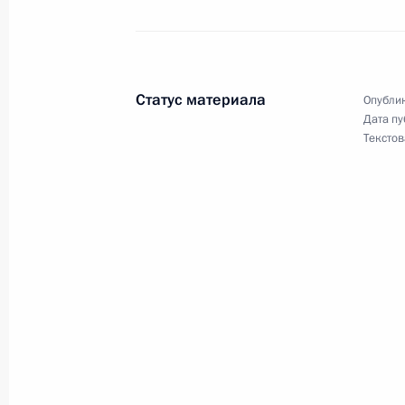
местного самоуправления
25 июня 2012 года, 22:00
Статус материала
Опублик
Дата пу
Торжественный приём от имени Пр
Текстов
25 июня 2012 года, 21:30
Иерусалим
Встреча с Президентом Израиля 
25 июня 2012 года, 20:30
Иерусалим
Встреча с президентом Российског
Фурсенко