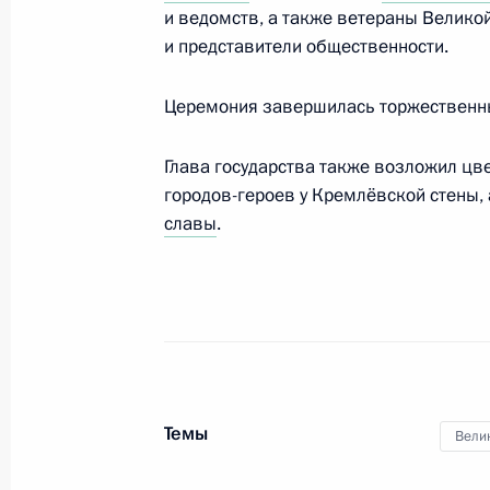
и ведомств, а также ветераны Велико
и представители общественности.
Подписан закон о признании утрат
Церемония завершилась торжественн
положений закона об основах рег
организаций коммунального комп
Глава государства также возложил цв
городов-героев у Кремлёвской стены,
25 июня 2012 года, 22:20
славы
.
Внесены изменения в законы о ста
и о накопительно-ипотечной систе
военнослужащих
25 июня 2012 года, 22:10
Темы
Вели
Внесены изменения в закон об об