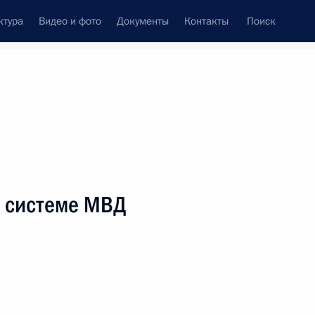
ктура
Видео и фото
Документы
Контакты
Поиск
венный Совет
Совет Безопасности
Комиссии и советы
леграммы
Сведения о Президенте
июнь, 2012
ть следующие материалы
в системе МВД
им госсекретарём США Генри
2