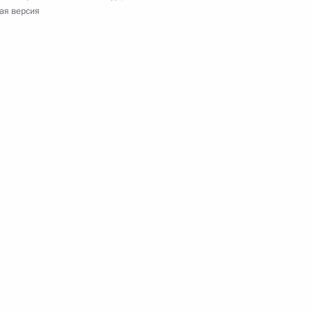
ая версия
ции Реджепом Тайипом
2
ос
Дилмой Роуссефф
2
ос
и приняли совместное
у конфликту