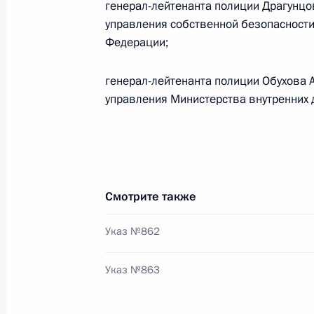
генерал-лейтенанта полиции Драгунц
управления собственной безопасности
Поздравление Антонису Самарасу с
Федерации;
в парламент Греции и с назначени
министра
генерал-лейтенанта полиции Обухова 
21 июня 2012 года, 12:30
управления Министерства внутренних 
20 июня 2012 года, среда
Поздравление Сальману Бен Абдель
Смотрите также
с назначением наследным принце
Указ №862
20 июня 2012 года, 21:50
Указ №863
Владимир Путин направил приветст
организаторам и гостям Учредител