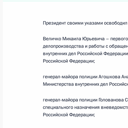
Встреча с представителем политбю
Гоцяном
Президент своими указами освободил 
21 июня 2012 года, 18:30
Санкт-Петербург
Величко Михаила Юрьевича – первого
делопроизводства и работы с обраще
Владимир Путин поздравил руковод
внутренних дел Российской Федерации
с подписанием ряда крупных согл
Российской Федерации;
партнёрами
генерал-майора полиции Агошкова Ан
21 июня 2012 года, 18:00
Санкт-Петербург
Министерства внутренних дел Российс
генерал-майора полиции Голованова С
Петербургский международный эк
специального назначения вневедомст
Российской Федерации;
21 июня 2012 года, 15:00
Санкт-Петербург