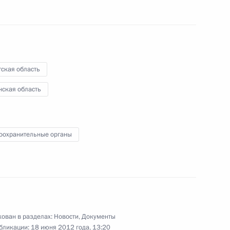
ская область
 75-летием
нская область
оохранительные органы
5
25м
 Сусило Бамбангом Юдойоно
1
ован в разделах:
Новости
,
Документы
бликации:
18 июня 2012 года, 13:20