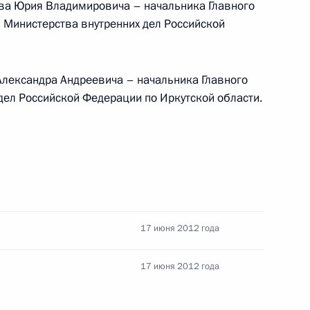
ова Юрия Владимировича – начальника Главного
 Министерства внутренних дел Российской
 победой на выборах
ем на должность Премьер-
Александра Андреевича – начальника Главного
дел Российской Федерации по Иркутской области.
 Азизу Аль Сауду
м
17 июня 2012 года
17 июня 2012 года
вие участникам,
ьного съезда Российского