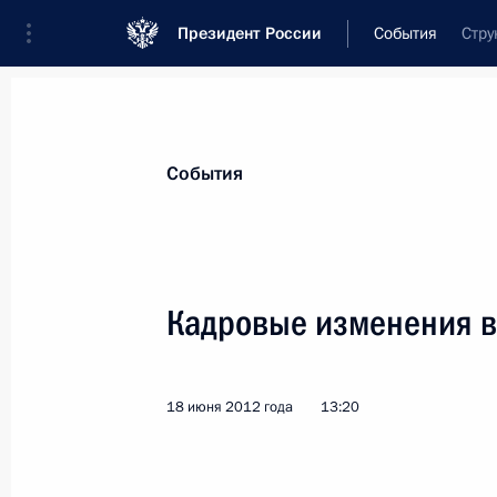
Президент России
События
Стру
Президент
Администрация
Государст
Новости
Стенограммы
Поездки
Те
События
Показа
Кадровые изменения 
Владимир Путин встретился с бывш
Киссинджером
18 июня 2012 года
13:20
21 июня 2012 года, 18:50
Санкт-Петербург