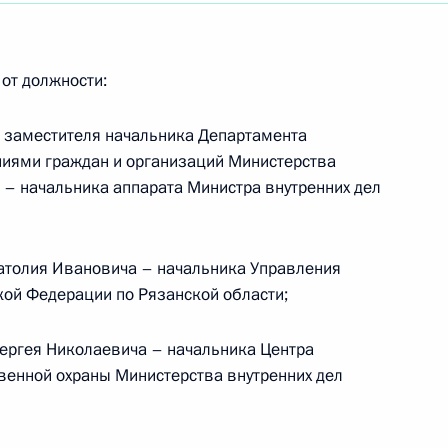
ро компартии Китая Хэ
2
от должности:
 заместителя начальника Департамента
ниями граждан и организаций Министерства
ство «Роснефти»
 – начальника аппарата Министра внутренних дел
ашений с иностранными
атолия Ивановича – начальника Управления
кой Федерации по Рязанской области;
ергея Николаевича – начальника Центра
ономический форум
5
49м
венной охраны Министерства внутренних дел