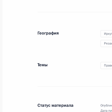
исторического общества
20 июня 2012 года, 16:15
География
Иркут
Поздравление Николаю Дроздову с
Ряза
20 июня 2012 года, 13:20
Темы
Прав
Саммит «большой двадцатки»
20 июня 2012 года, 02:45
Лос-Кабос
Встреча с Президентом Индонезии
Статус материала
Опублик
20 июня 2012 года, 02:30
Лос-Кабос
Дата пу