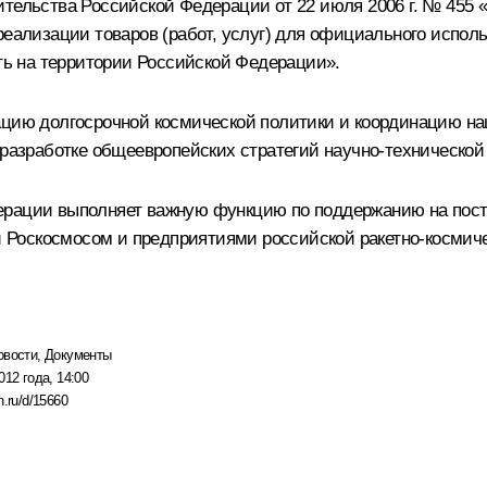
ительства Российской Федерации от 22 июля 2006 г. № 455
 реализации товаров (работ, услуг) для официального исп
ь на территории Российской Федерации».
ацию долгосрочной космической политики и координацию на
в разработке общеевропейских стратегий научно-техническо
ерации выполняет важную функцию по поддержанию на посто
 Роскосмосом и предприятиями российской ракетно-космич
овости
,
Документы
012 года, 14:00
n.ru/d/15660