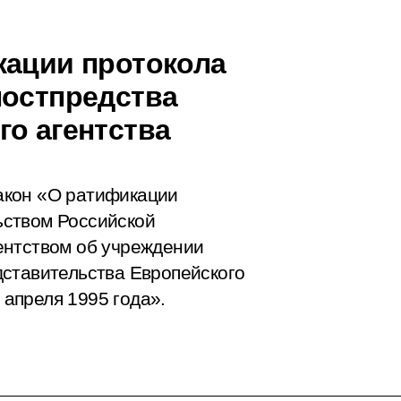
кации протокола
постпредства
го агентства
акон «О ратификации
ьством Российской
ентством об учреждении
дставительства Европейского
 апреля 1995 года».