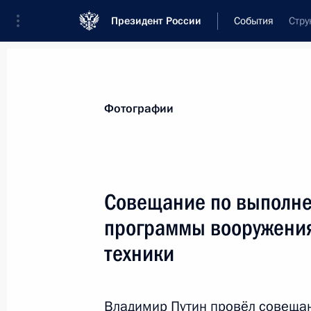
Президент России
События
Стру
Президент
Администрация
Государст
Новости
Стенограммы
Поездки
Те
Фотографии
Показа
Совещание по выполне
программы вооружения
Подписан закон о ратификации пр
изменений в Статут Суда ЕврАзЭС
техники
16 июня 2012 года, 12:20
Владимир Путин провёл совеща