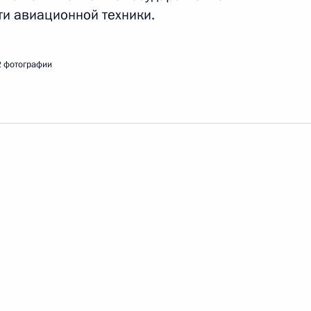
и авиационной техники.
нистерства обороны, МЧС
ой службы
2 фотографии
енно исполняющим
ской области
рах»