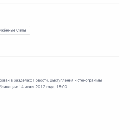
ции Президента
ужённые Силы
д Ярославской области
ован в разделах:
Новости
,
Выступления и стенограммы
отского автономного округа
бликации:
14 июня 2012 года, 18:00
Д