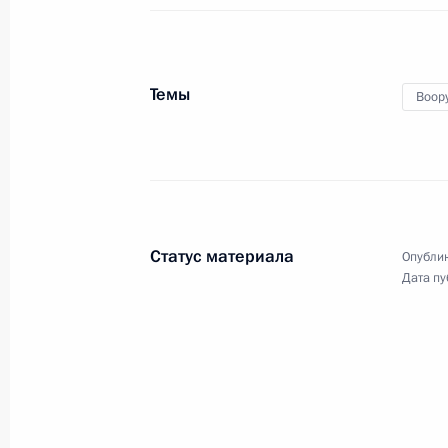
Кадровые изменения в Администра
16 июня 2012 года, 11:00
Темы
Воор
Упразднён Рыбинский районный су
16 июня 2012 года, 10:50
Статус материала
Опублик
Упразднён ряд районных судов Чук
Дата пу
16 июня 2012 года, 10:40
Кадровые изменения в системе МВ
16 июня 2012 года, 10:00