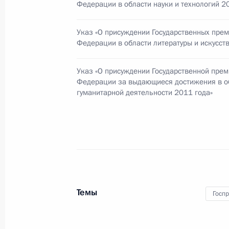
Федерации в области науки и технологий 2
10 июня 2012 года, 10:00
Указ «О присуждении Государственных пре
Федерации в области литературы и искусст
9 июня 2012 года, суббота
Указ «О присуждении Государственной пре
Федерации за выдающиеся достижения в о
Поздравление теннисистке Марии
гуманитарной деятельности 2011 года»
9 июня 2012 года, 20:30
Встреча с членами Совета по меж
9 июня 2012 года, 13:30
Санкт-Петербург
Темы
Госп
Рабочая встреча с Президентом И
Евкуровым