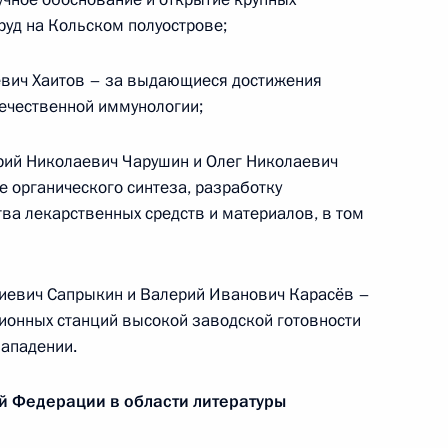
уд на Кольском полуострове;
ководящих сотрудников
евич Хаитов – за выдающиеся достижения
му мониторингу
течественной иммунологии;
рий Николаевич Чарушин и Олег Николаевич
е органического синтеза, разработку
ва лекарственных средств и материалов, в том
Российской Федерации
21
16м
риевич Сапрыкин и Валерий Иванович Карасёв –
ионных станций высокой заводской готовности
 Кремлёвский дворец
нападении.
й Федерации в области литературы
росам военно-технического
сударствами