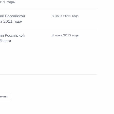
011 года»
мий Российской
8 июня 2012 года
ва 2011 года»
мии Российской
8 июня 2012 года
бласти
 Шараповой
национальным отношениям
2
8м
ремии
нгушетии Юнус-Беком
3