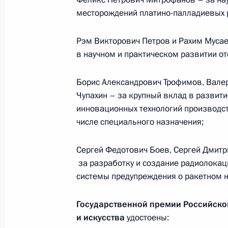
месторождений платино-палладиевых р
Подписаны указы о назначении ру
Рэм Викторович Петров и Рахим Муса
Федеральной службы по финансово
в научном и практическом развитии о
13 июня 2012 года, 12:30
Борис Александрович Трофимов, Вале
Чупахин – за крупный вклад в развити
инновационных технологий производст
12 июня 2012 года, вторник
числе специального назначения;
Вручены Государственные премии 
за 2011 год
Сергей Федотович Боев, Сергей Дмит
за разработку и создание радиолокац
12 июня 2012 года, 13:00
Москва, Большой
системы предупреждения о ракетном 
Государственной премии Российско
Утверждён состав Комиссии по воп
и искусства
удостоены:
сотрудничества с иностранными го