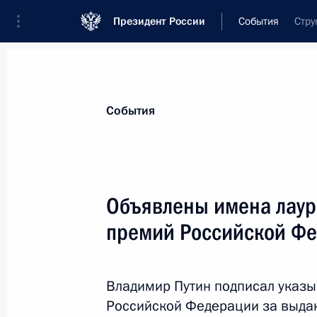
Президент России
События
Стру
Президент
Администрация
Государст
Новости
Стенограммы
Поездки
Те
События
Показа
Объявлены имена лаур
премий Российской Фе
13 июня 2012 года, среда
Телефонный разговор с Премьер-
Туском
Владимир Путин подписал указы
Российской Федерации за выда
13 июня 2012 года, 21:00