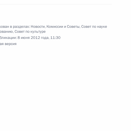
ован в разделах:
Новости
,
Комиссии и Советы
,
Совет по науке
зованию
,
Совет по культуре
бликации:
8 июня 2012 года, 11:30
ая версия
твования судебной системы
6
10м
ть предыдущие материалы