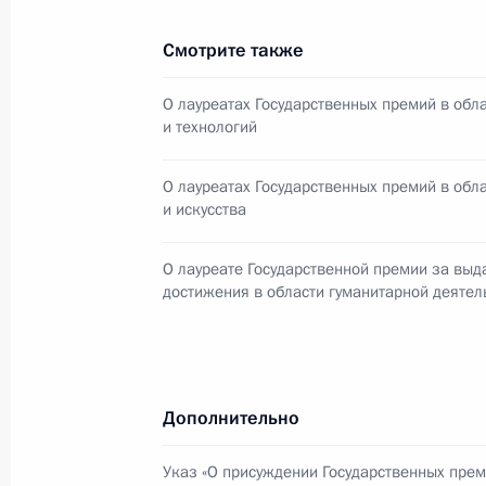
Телефонный разговор с теннисист
Смотрите также
10 июня 2012 года, 15:20
О лауреатах Государственных премий в обла
и технологий
Приветствие участникам и гостям I
О лауреатах Государственных премий в обл
и искусства
Совета местного самоуправления
10 июня 2012 года, 11:50
О лауреате Государственной премии за вы
достижения в области гуманитарной деятел
Подписан Указ об учреждении Дня 
10 июня 2012 года, 11:45
Дополнительно
Указ «О присуждении Государственных пре
Владимир Путин примет участие в 