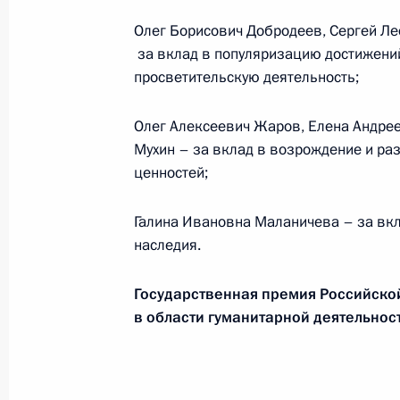
Олег Борисович Добродеев, Сергей Л
12 июня 2012 года, 11:00
за вклад в популяризацию достижени
просветительскую деятельность;
11 июня 2012 года, понедельник
Олег Алексеевич Жаров, Елена Андре
Мухин – за вклад в возрождение и раз
Владимир Кожин назначен управл
ценностей;
11 июня 2012 года, 11:10
Галина Ивановна Маланичева – за вкл
наследия.
Подписаны указы о назначении ря
Администрации Президента
Государственная премия Российск
в области гуманитарной деятельнос
11 июня 2012 года, 11:00
10 июня 2012 года, воскресенье