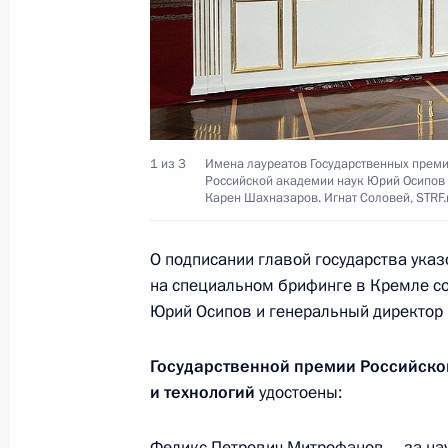
Президент утвердил Концепцию го
политики Российской Федерации н
13 июня 2012 года, 15:00
1 из 3
Имена лауреатов Государственных прем
Российской академии наук Юрий Осипов 
Карен Шахназаров. Игнат Соловей, STRF.
Рабочая встреча с руководителем 
по финансовому мониторингу Юри
О подписании главой государства ука
13 июня 2012 года, 13:00
Москва, Кремль
на специальном брифинге в Кремле с
Юрий Осипов и генеральный директор
Подписан Указ «Вопросы Федераль
Государственной премии Российско
и технологий
удостоены:
мониторингу»
13 июня 2012 года, 12:45
Феликс Петрович Митрофанов – за нау