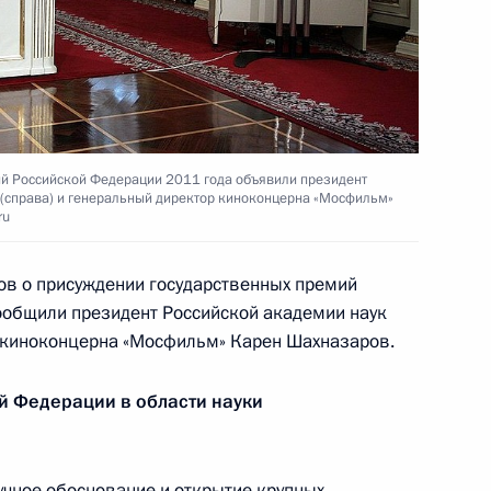
сударственной миграционной
а период до 2025 года
ий Российской Федерации 2011 года объявили президент
(справа) и генеральный директор киноконцерна «Мосфильм»
ru
Федеральной службы
2
ем Чиханчиным
зов о присуждении государственных премий
ообщили президент Российской академии наук
 киноконцерна «Мосфильм» Карен Шахназаров.
ной службы по финансовому
й Федерации в области науки
чное обоснование и открытие крупных