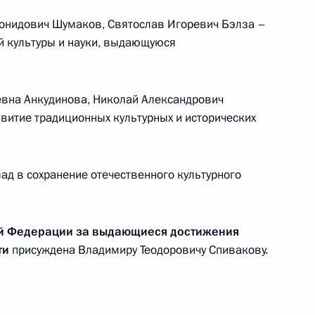
еонидович Шумаков, Святослав Игоревич Бэлза –
й культуры и науки, выдающуюся
евна Анкудинова, Николай Александрович
витие традиционных культурных и исторических
яющим делами Президента
ад в сохранение отечественного культурного
да руководящих сотрудников
ой Федерации за выдающиеся достижения
ти
присуждена Владимиру Теодоровичу Спивакову.