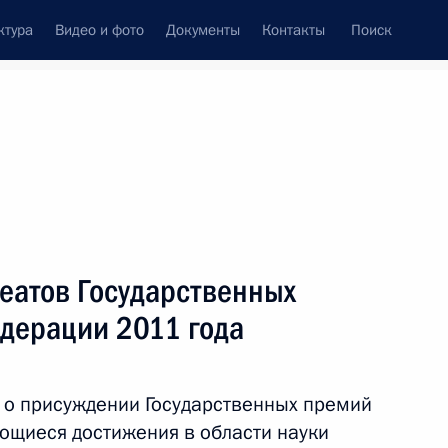
ктура
Видео и фото
Документы
Контакты
Поиск
венный Совет
Совет Безопасности
Комиссии и советы
леграммы
Сведения о Президенте
июнь, 2012
ть следующие материалы
еатов Государственных
дерации 2011 года
министром Польши Дональдом
 о присуждении Государственных премий
ющиеся достижения в области науки