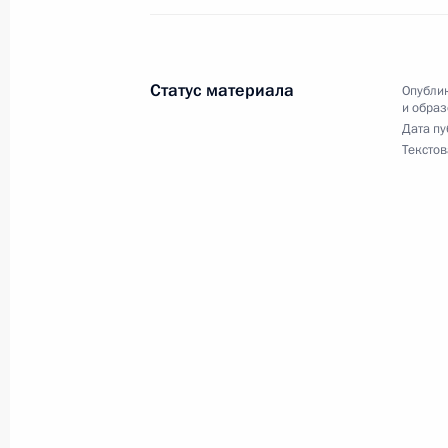
9 июня 2012 года, 12:30
Санкт-Петербург
Статус материала
Опублик
и обра
8 июня 2012 года, пятница
Дата пу
Текстов
Совещание по вопросам совершенс
8 июня 2012 года, 19:00
Санкт-Петербург
Показа