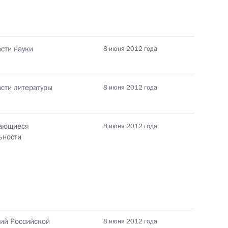
кой Марией Шараповой
сти науки
8 июня 2012 года
V съезда Всероссийского
асти литературы
8 июня 2012 года
дающиеся
8 июня 2012 года
ьности
местного самоуправления
мий Российской
8 июня 2012 года
саммите «большой двадцатки»