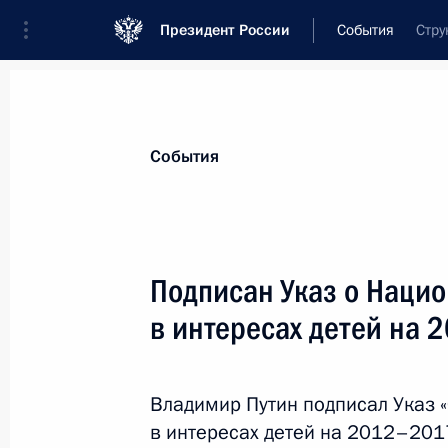
Президент России
События
Стру
Президент
Администрация
Государст
Новости
Стенограммы
Поездки
Те
События
Показа
Подписан Указ о Нацио
в интересах детей на 
Подписаны указы о назначении ряд
Администрации Президента
6 июня 2012 года, 09:20
Владимир Путин подписал Указ 
в интересах детей на 2012–2017