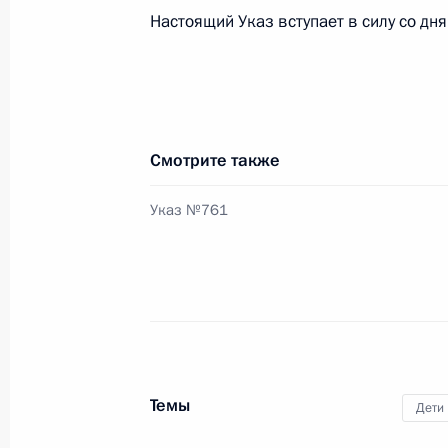
Настоящий Указ вступает в силу со дня
Соболезнования Президенту Нигери
в Лагосе
4 июня 2012 года, 11:30
Смотрите также
Соболезнования родным и близким
Указ №761
4 июня 2012 года, 10:00
3 июня 2012 года, воскресенье
Неформальная встреча с Жозе Ман
Ван Ромпёем
Темы
Дети
3 июня 2012 года, 19:50
Стрельна