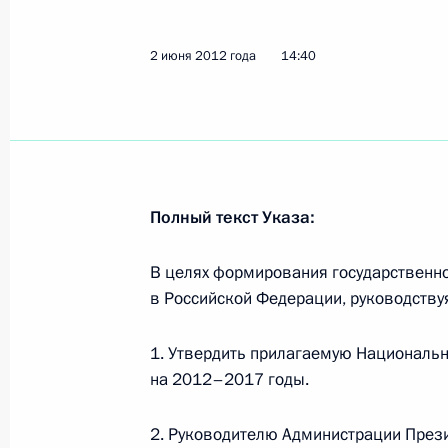
5 июня 2012 года, вторник
2 июня 2012 года
14:40
Поздравление Королеве Дании Мар
праздником – Днём конституции
5 июня 2012 года, 19:30
Полный текст Указа:
Государственный визит в Китай
5 июня 2012 года, 15:30
Пекин
В целях формирования государственно
в Российской Федерации, руководству
1. Утвердить прилагаемую Национальн
Россия и Китай: новые горизонты с
на 2012–2017 годы.
5 июня 2012 года, 02:00
2. Руководителю Администрации През