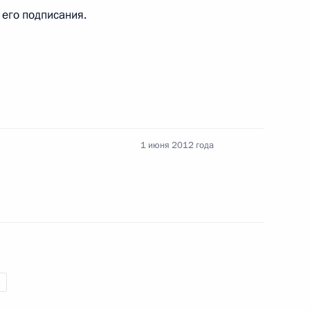
 его подписания.
и в связи с авиакатастрофой
 Эдуарда Хиля
1 июня 2012 года
уэлом Баррозу и Херманом
4