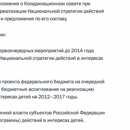
оложения о Координационном совете при
 реализации Национальной стратегии действий
и предложения по его составу.
10
ии:
 первоочередных мероприятий до 2014 года
ациональной стратегии действий в интересах
 на мероприятия «Недели
и проекта федерального бюджета на очередной
д бюджетные ассигнования на реализацию
нтересах детей на 2012–2017 годы.
з
12
енной власти субъектов Российской Федерации
ограммы) действий в интересах детей.