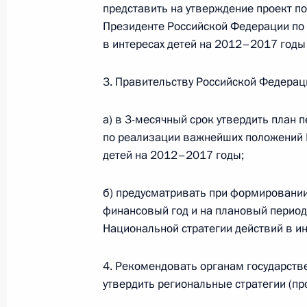
представить на утверждение проект п
4 июня 2012 года, понедельник
Президенте Российской Федерации по
в интересах детей на 2012–2017 годы 
Визит в Узбекистан
4 июня 2012 года, 21:45
Ташкент
3. Правительству Российской Федерац
а) в 3-месячный срок утвердить план
по реализации важнейших положений Н
Открыта аккредитация журналистов
детей на 2012–2017 годы;
саммита АТЭС – 2012»
4 июня 2012 года, 19:15
б) предусматривать при формировани
финансовый год и на плановый перио
Национальной стратегии действий в и
Саммит Россия – Европейский сою
4. Рекомендовать органам государств
4 июня 2012 года, 15:30
Санкт-Петербург
утвердить региональные стратегии (пр