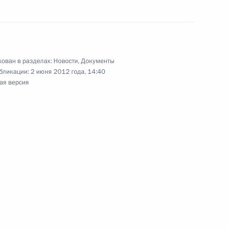
ие участникам и гостям XXIII
аля «Кинотавр»
ован в разделах:
Новости
,
Документы
бликации:
2 июня 2012 года, 14:40
ая версия
ником Главного управления
атегии действий в интересах