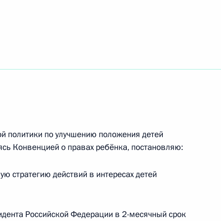
грете II с национальным
46
й политики по улучшению положения детей
ясь Конвенцией о правах ребёнка, постановляю:
ую стратегию действий в интересах детей
отрудничества
идента Российской Федерации в 2-месячный срок