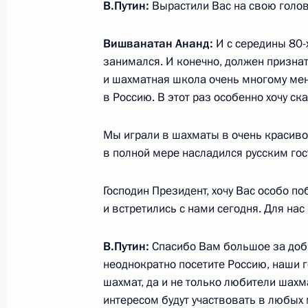
В.Путин:
Вырастили Вас на свою голов
2 июня 2012 года, 14:50
Вишванатан Ананд:
И с середины 80-
занимался. И конечно, должен признат
Подписан Указ о Национальной стр
и шахматная школа очень многому мен
детей на 2012–2017 годы
в Россию. В этот раз особенно хочу с
2 июня 2012 года, 14:40
Мы играли в шахматы в очень красивом
в полной мере насладился русским гос
Награждение многодетных семей о
Господин Президент, хочу Вас особо по
и встретились с нами сегодня. Для нас
2 июня 2012 года, 13:30
Москва, Кремль
В.Путин:
Спасибо Вам большое за добр
неоднократно посетите Россию, наши г
1 июня 2012 года, пятница
шахмат, да и не только любители шахм
Рабочий визит во Францию
интересом будут участвовать в любых