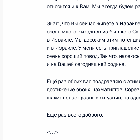
изобразительных искусств имени А
относится и к Вам. Мы всегда будем р
31 мая 2012 года, 19:00
Знаю, что Вы сейчас живёте в Израиле
очень много выходцев из бывшего Сов
в Израиле. Мы дорожим этим потенциа
Совещание с постоянными членами
и в Израиле. У меня есть приглашение 
31 мая 2012 года, 15:50
Московская област
очень хороший повод. Так что, надеюс
и на Вашей сегодняшней родине.
Ещё раз обоих вас поздравляю с этим
Встреча с финалистами чемпионат
достижение обоих шахматистов. Соре
Вишванатаном Анандом и Борисом
шахмат знает разные ситуации, но здес
31 мая 2012 года, 14:30
Московская област
Ещё раз всего доброго.
30 мая 2012 года, среда
<…>