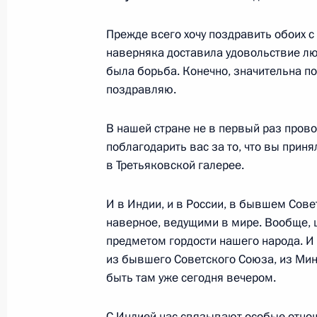
Прежде всего хочу поздравить обоих с
Саммит Россия – Европейский сою
наверняка доставила удовольствие лю
4 июня 2012 года, 15:30
Санкт-Петербург
была борьба. Конечно, значительна по
поздравляю.
В нашей стране не в первый раз пров
Соболезнования Президенту Нигери
поблагодарить вас за то, что вы прин
в Лагосе
в Третьяковской галерее.
4 июня 2012 года, 11:30
И в Индии, и в России, в бывшем Сов
наверное, ведущими в мире. Вообще, 
Соболезнования родным и близким
предметом гордости нашего народа. И 
из бывшего Советского Союза, из Мин
4 июня 2012 года, 10:00
быть там уже сегодня вечером.
С Индией нас связывают особые отноше