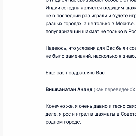
3 июня 2012 года, воскресенье
Индии сегодня является ведущим шахм
не в последний раз играли и будете и
Неформальная встреча с Жозе Ман
разных городах, а не только в Москве.
Ван Ромпёем
популяризации шахмат не только в Рос
3 июня 2012 года, 19:50
Стрельна
Надеюсь, что условия для Вас были со
не было замечаний, насколько я знаю,
Владимир Путин направил приветств
Ещё раз поздравляю Вас.
Открытого российского кинофестив
3 июня 2012 года, 19:20
Вишванатан Ананд
(как переведено)
Конечно же, я очень давно и тесно св
2 июня 2012 года, суббота
деле, я рос и играл в шахматы в Совет
родном городе.
Анатолий Якунин назначен началь
МВД по Москве