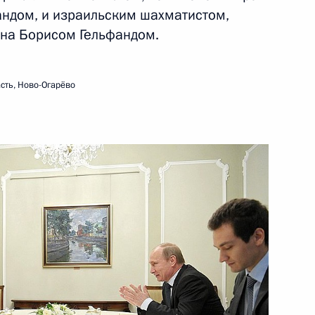
ндом, и израильским шахматистом,
а сотрудников
на Борисом Гельфандом.
сть, Ново-Огарёво
грете II с национальным
46