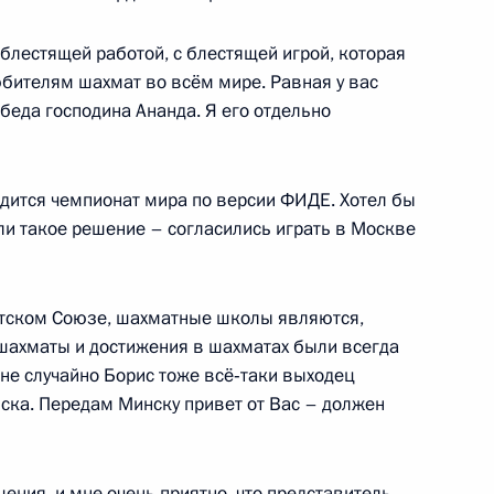
 блестящей работой, с блестящей игрой, которая
з
12
бителям шахмат во всём мире. Равная у вас
беда господина Ананда. Я его отдельно
одится чемпионат мира по версии ФИДЕ. Хотел бы
и в связи с авиакатастрофой
яли такое решение – согласились играть в Москве
етском Союзе, шахматные школы являются,
шахматы и достижения в шахматах были всегда
 Эдуарда Хиля
не случайно Борис тоже всё‑таки выходец
ска. Передам Минску привет от Вас – должен
ния, и мне очень приятно, что представитель