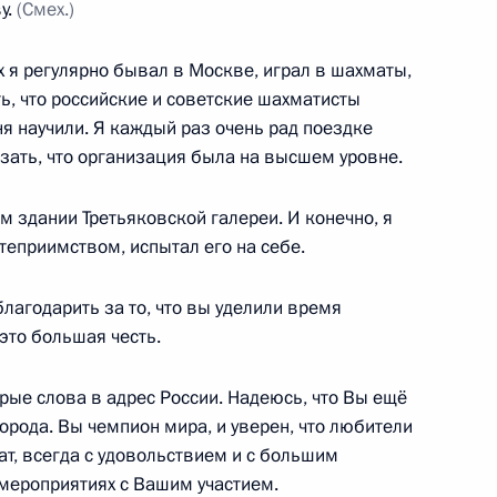
у.
(Смех.)
х я регулярно бывал в Москве, играл в шахматы,
ь, что российские и советские шахматисты
атегии действий в интересах
я научили. Я каждый раз очень рад поездке
казать, что организация была на высшем уровне.
 здании Третьяковской галереи. И конечно, я
теприимством, испытал его на себе.
рденом «Родительская слава»
19
8м
благодарить за то, что вы уделили время
 это большая честь.
ые слова в адрес России. Надеюсь, что Вы ещё
орода. Вы чемпион мира, и уверен, что любители
ат, всегда с удовольствием и с большим
 мероприятиях с Вашим участием.
9
27м