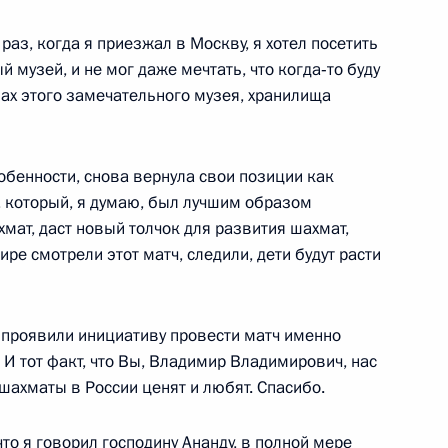
раз, когда я приезжал в Москву, я хотел посетить
 музей, и не мог даже мечтать, что когда‑то буду
нах этого замечательного музея, хранилища
19
25м
обенности, снова вернула свои позиции как
, который, я думаю, был лучшим образом
мат, даст новый толчок для развития шахмат,
26
ре смотрели этот матч, следили, дети будут расти
е проявили инициативу провести матч именно
 И тот факт, что Вы, Владимир Владимирович, нас
 шахматы в России ценят и любят. Спасибо.
праздничного концерта,
венного музея
 что я говорил господину Ананду, в полной мере