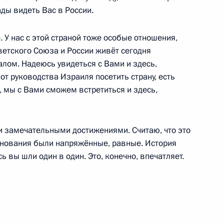
.С.Пушкина
ады видеть Вас в России.
. У нас с этой страной тоже особые отношения,
етского Союза и России живёт сегодня
лом. Надеюсь увидеться с Вами и здесь,
 Совета Безопасности
2
от руководства Израиля посетить страну, есть
ь, Ново-Огарёво
ь, мы с Вами сможем встретиться и здесь,
и замечательными достижениями. Считаю, что это
а мира по шахматам
2
внования были напряжённые, равные. История
 Гельфандом
ь вы шли один в один. Это, конечно, впечатляет.
ь, Ново-Огарёво