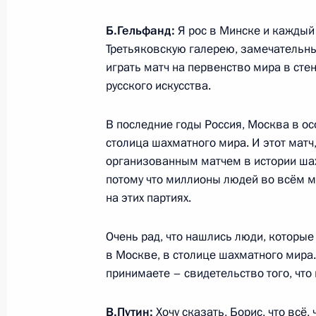
1 июня 2012 года, 23:30
Париж
Б.Гельфанд:
Я рос в Минске и каждый 
Третьяковскую галерею, замечательный
играть матч на первенство мира в сте
Рабочий визит в Германию
русского искусства.
1 июня 2012 года, 17:00
Берлин
В последние годы Россия, Москва в ос
столица шахматного мира. И этот матч
организованным матчем в истории шах
Официальный визит в Белоруссию
потому что миллионы людей во всём ми
1 июня 2012 года, 12:00
на этих партиях.
Очень рад, что нашлись люди, которы
в Москве, в столице шахматного мира.
31 мая 2012 года, четверг
принимаете – свидетельство того, что
Приветствие участникам и гостям 
посвящённого 100-летию Государст
В.Путин:
Хочу сказать, Борис, что всё,