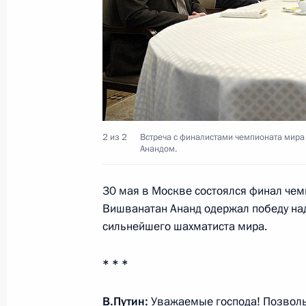
Россия и Китай: новые горизонты с
5 июня 2012 года, 02:00
4 июня 2012 года, понедельник
2 из 2
Встреча с финалистами чемпионата мира
Анандом.
Визит в Узбекистан
4 июня 2012 года, 21:45
Ташкент
30 мая в Москве состоялся финал чем
Вишванатан Ананд одержал победу на
сильнейшего шахматиста мира.
Открыта аккредитация журналистов
саммита АТЭС – 2012»
* * *
4 июня 2012 года, 19:15
В.Путин:
Уважаемые господа! Позволь