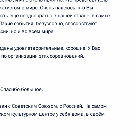
атистом в мире. Очень надеюсь, что Вы
грать ещё неоднократно в нашей стране, в самых
уэлом Баррозу и Херманом
4
 Такие события, безусловно, способствуют
сии, но и во всём мире.
зданы удовлетворительные, хорошие. У Вас
 по организации этих соревнований.
ие участникам и гостям XXIII
аля «Кинотавр»
: Спасибо большое.
язан с Советским Союзом, с Россией. На самом
ском культурном центре у себя дома, в своём
ником Главного управления