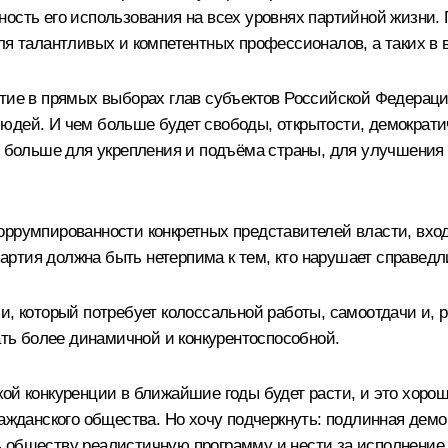
ность его использования на всех уровнях партийной жизни
талантливых и компетентных профессионалов, а таких в в
стие в прямых выборах глав субъектов Российской Федерац
юдей. И чем больше будет свободы, открытости, демократи
ть больше для укрепления и подъёма страны, для улучшения
коррумпированности конкретных представителей власти, вх
ртия должна быть нетерпима к тем, кто нарушает справедли
и, который потребует колоссальной работы, самоотдачи и, р
тать более динамичной и конкурентоспособной.
ой конкуренции в ближайшие годы будет расти, и это хорош
ражданского общества. Но хочу подчеркнуть: подлинная демо
 обществу реалистичную программу и нести за исполнение 