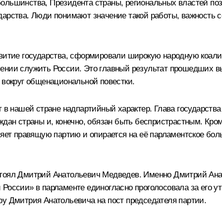
большинства, Президента страны, региональных властей п
дарства. Люди понимают значение такой работы, важность с
звитие государства, сформировали широкую народную коали
лении служить России. Это главный результат прошедших в
 вокруг общенациональной повестки.
т в нашей стране надпартийный характер. Глава государств
ждан страны и, конечно, обязан быть беспристрастным. Кр
вляет правящую партию и опирается на её парламентское б
стоял Дмитрий Анатольевич Медведев. Именно Дмитрий Ана
 России» в парламенте единогласно проголосовала за его 
ру Дмитрия Анатольевича на пост председателя партии.