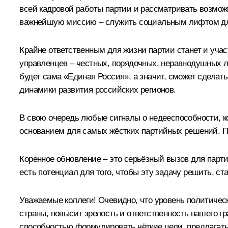
всей кадровой работы партии и рассматривать возмож
важнейшую миссию – служить социальным лифтом для 
Крайне ответственным для жизни партии станет и уча
управленцев – честных, порядочных, неравнодушных л
будет сама «Единая Россия», а значит, сможет сдела
динамики развития российских регионов.
В свою очередь любые сигналы о недееспособности, 
основанием для самых жёстких партийных решений. Па
Коренное обновление – это серьёзный вызов для парти
есть потенциал для того, чтобы эту задачу решить, с
Уважаемые коллеги! Очевидно, что уровень политическ
страны, повысит зрелость и ответственность нашего г
способностью формулировать чёткие цели, предлагать