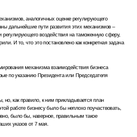
еханизмов, аналогичных оценке регулирующего
ованы дальнейшие пути развития этих механизмов –
ки регулирующего воздействия на таможенную сферу,
или. И то, что это постановлено как конкретная задача
ормирования механизма взаимодействия бизнеса
орые по указанию Президента или Председателя
, но, как правило, к ним прикладывается план
 этой работе бизнесу было бы неплохо поучаствовать,
овно, было бы, наверное, правильным такое
ших указов от 7 мая.