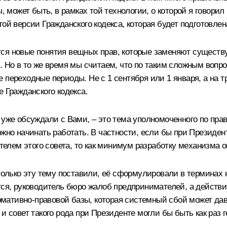
ы, может быть, в рамках той технологии, о которой я говор
ой версии Гражданского кодекса, которая будет подготовлен
ся новые понятия вещных прав, которые заменяют существу
. Но в то же время мы считаем, что по таким сложным вопр
 переходные периоды. Не с 1 сентября или 1 января, а на т
 Гражданского кодекса.
 уже обсуждали с Вами, – это тема уполномоченного по пр
ожно начинать работать. В частности, если бы при Президен
лем этого совета, то как минимум разработку механизма 
к только эту тему поставили, её сформулировали в термина
ится, руководитель бюро жалоб предпринимателей, а действ
мативно-правовой базы, которая системный сбой может дав
и совет такого рода при Президенте могли бы быть как раз 