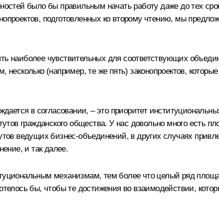
нностей было бы правильным начать работу даже до тех срок
онопроектов, подготовленных ко второму чтению, мы предло
ять наиболее чувствительных для соответствующих объедин
, несколько (например, те же пять) законопроектов, котор
нуждается в согласовании, – это приоритет институциональн
итутов гражданского общества. У нас довольно много есть пл
тутов ведущих бизнес-объединений, в других случаях привл
нение, и так далее.
итуциональным механизмам, тем более что целый ряд площ
Хотелось бы, чтобы те достижения во взаимодействии, котор