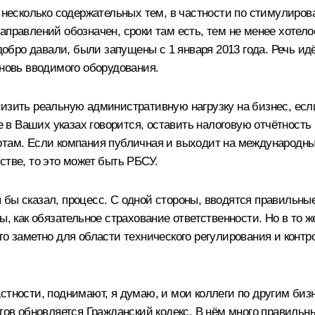
в, несколько содержательных тем, в частности по стимули
правлений обозначен, сроки там есть, тем не менее хотелос
бро давали, были запущены с 1 января 2013 года. Речь идё
вновь вводимого оборудования.
низить реальную административную нагрузку на бизнес, ес
же в Ваших указах говорится, оставить налоговую отчётност
ртам. Если компания публичная и выходит на международны
стве, то это может быть РБСУ.
бы сказал, процесс. С одной стороны, вводятся правильные
ы, как обязательное страхование ответственности. Но в то
то заметно для области технического регулирования и контр
стности, поднимают, я думаю, и мои коллеги по другим биз
нтов обновляется Гражданский кодекс. В нём много правильн