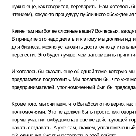
нужно ещё, как говорится, переварить. Нам хотелось б
чтением), какую‑то процедуру публичного обсуждения т
Какие там наиболее сложные вещи? Во‑первых, вводят
В принципе это надо делать и к этому мы должны идти
для бизнеса, можно установить достаточно длительные
перенести. Это будет лучше, чем затормозить принятие
И хотелось бы сказать ещё об одной теме, которую мы
предлагается подготовить. Мы полагали бы, что уже м
предпринимателей, уполномоченный был бы председате
Кроме того, мы считаем, что Вы абсолютно верно, ка
полномочиями. Это не должен быть просто, как говор
нормы участия омбудсмена в оценке действующей нор
начать создавать. А уже сам, скажем, уполномоченный 
объединения будут участвовать в этой работе.