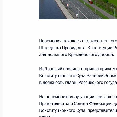
Состоялись телефонные разговоры
президентами Франции Франсуа О
8 мая 2012 года, 22:45
Церемония началась с торжественного
Посещение базы спортивных сборн
Штандарта Президента, Конституции Р
8 мая 2012 года, 20:30
Московская область
зал Большого Кремлёвского дворца.
Избранный президент принёс присягу 
Телефонный разговор с Президент
Конституционного Суда Валерий Зорьк
Фернандес де Киршнер
в должность главы Российского госуда
8 мая 2012 года, 19:35
На церемонию инаугурации приглашены
Правительства и Совета Федерации, д
Конституционного Суда, представител
Владимир Путин подписал Указ о 