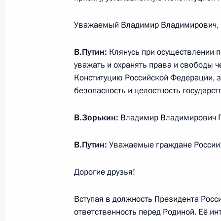
и модернизации ОПК
Уважаемый Владимир Владимирович, п
7 мая 2012 года, 17:20
В.Путин:
Клянусь при осуществлении 
уважать и охранять права и свободы 
Конституцию Российской Федерации, з
Показа
безопасность и целостность государств
В.Зорькин:
Владимир Владимирович Пу
В.Путин:
Уважаемые граждане России
Встреча с военнослужащими Во
Дорогие друзья!
26 июля 2026 года
Вступая в должность Президента Рос
ответственность перед Родиной. Её ин