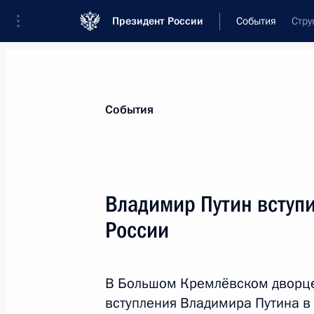
Президент России
События
Стру
Президент
Администрация
Государст
Новости
Стенограммы
Поездки
Те
События
Показа
Владимир Путин вступи
России
Встреча с семьями десантников, по
9 мая 2012 года, 17:00
Москва, Кремль
В Большом Кремлёвском дворце
вступления Владимира Путина в