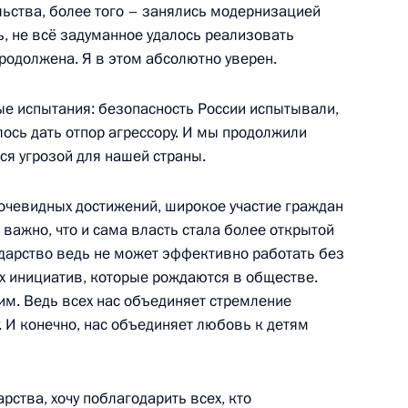
гала-матче любительской
ьства, более того – занялись модернизацией
ь, не всё задуманное удалось реализовать
продолжена. Я в этом абсолютно уверен.
е испытания: безопасность России испытывали,
лось дать отпор агрессору. И мы продолжили
димира Путина
2
ся угрозой для нашей страны.
очевидных достижений, широкое участие граждан
важно, что и сама власть стала более открытой
сударство ведь не может эффективно работать без
ству продолжать работу
ех инициатив, которые рождаются в обществе.
а министров
им. Ведь всех нас объединяет стремление
у. И конечно, нас объединяет любовь к детям
ации демографической
рства, хочу поблагодарить всех, кто