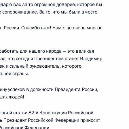
дарю вас за то огромное доверие, которое вы
 сопереживание. За то, что мы были вместе.
ан России. Спасибо вам! Нам ещё очень многое
ции внешнеполитического
работать для нашего народа – это великая
 рад, что сегодня Президентом станет Владимир
к и сильный руководитель, которого
ашей страны.
ршенствовании военной
ну успехов в должности Президента России,
аших людей!
ервой статьи 82-й Конституции Российской
ь Президент Российской Федерации приносит
 Российской Федерации.
ов развития Вооружённых Сил