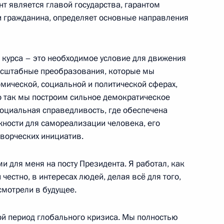
нт является главой государства, гарантом
 и гражданина, определяет основные направления
ено почётное звание «Город
 курса – это необходимое условие для движения
масштабные преобразования, которые мы
мической, социальной и политической сферах,
о так мы построим сильное демократическое
 социальная справедливость, где обеспечена
жности для самореализации человека, его
Победы в Великой
творческих инициатив.
 для меня на посту Президента. Я работал, как
 честно, в интересах людей, делая всё для того,
смотрели в будущее.
ой период глобального кризиса. Мы полностью
12