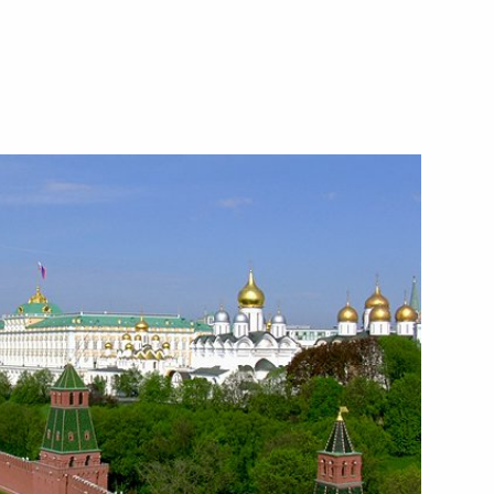
й годовщины Великой Победы
1
кой – пациенткой центра
16
вщины Великой Победы
23
7м