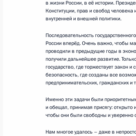
в жизни России, в её истории. Президе
8 мая 2012 года, 12:30
Москва
Конституции, прав и свобод человека
внутренней и внешней политики.
Можайску и Малоярославцу присво
Последовательность государственного
воинской славы»
России вперёд. Очень важно, чтобы 
8 мая 2012 года, 09:10
проводили в предыдущие годы в эконо
получили дальнейшее развитие. Тольк
государство, где торжествует закон и
безопасность, где созданы все возмо
Поздравление с 67-й годовщиной 
предпринимательских, гражданских и 
Отечественной войне
8 мая 2012 года, 09:00
Именно эти задачи были приоритетными
и обещал, принимая присягу: открыто и
чтобы они были свободны и уверенно 
7 мая 2012 года, понедельник
Нам многое удалось – даже в непрост