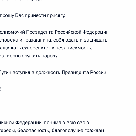
рошу Вас принести присягу.
полномочий Президента Российской Федерации
человека и гражданина, соблюдать и защищать
ащищать суверенитет и независимость,
ть предыдущие материалы
а, верно служить народу.
тин вступил в должность Президента России.
!
енно-Морского Флота
сийской Федерации, понимаю всю свою
тересы, безопасность, благополучие граждан