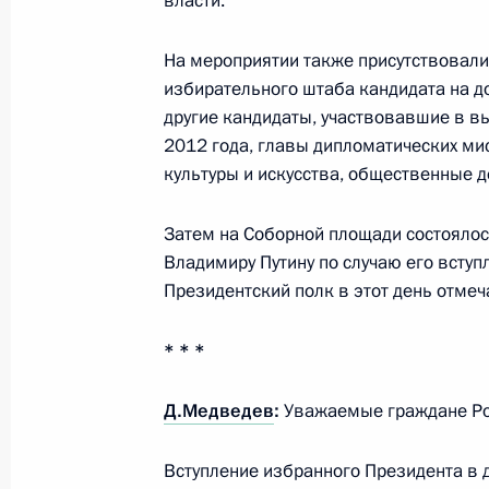
власти.
Медведева Председателем Правите
8 мая 2012 года, 17:30
На мероприятии также присутствовали
избирательного штаба кандидата на д
другие кандидаты, участвовавшие в 
2012 года, главы дипломатических мис
Пленарное заседание Государстве
культуры и искусства, общественные д
8 мая 2012 года, 16:00
Москва
Затем на Соборной площади состоялос
Владимиру Путину по случаю его вступ
Президентский полк в этот день отмеч
Встреча с Председателем Централ
Владимиром Чуровым
* * *
8 мая 2012 года, 13:30
Московская область
Д.Медведев
:
Уважаемые граждане Рос
Владимир Путин возложил венок к 
Вступление избранного Президента в д