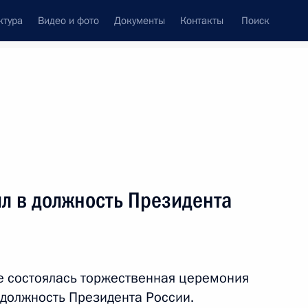
ктура
Видео и фото
Документы
Контакты
Поиск
венный Совет
Совет Безопасности
Комиссии и советы
леграммы
Сведения о Президенте
май, 2012
ть следующие материалы
л в должность Президента
гибших в 2000 году в Чечне
5
 состоялась торжественная церемония
 должность Президента России.