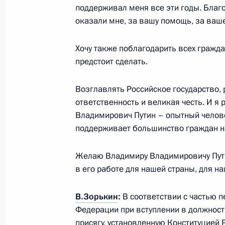
политики
поддерживал меня все эти годы. Благо
оказали мне, за вашу помощь, за ваше
7 мая 2012 года, 18:40
Хочу также поблагодарить всех гражд
предстоит сделать.
Подписан Указ о мерах по реализа
курса
Возглавлять Российское государство, 
7 мая 2012 года, 18:20
ответственность и великая честь. И я
Владимирович Путин – опытный челове
поддерживает большинство граждан н
Подписан Указ о дальнейшем сове
Желаю Владимиру Владимировичу Пути
службы
в его работе для нашей страны, для н
7 мая 2012 года, 17:50
В.Зорькин
:
В соответствии с частью п
Федерации при вступлении в должност
присягу, установленную Конституцией
Подписан Указ о реализации план