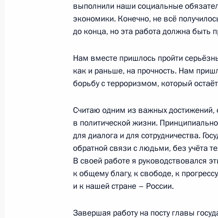
Владимир Путин принял участие в 
выполнили наши социальные обязател
хоккейной лиги
экономики. Конечно, не всё получилос
до конца, но эта работа должна быть 
7 мая 2012 года, 23:45
Москва
Нам вместе пришлось пройти серьёзны
как и раньше, на прочность. Нам приш
Приём по случаю инаугурации Вла
борьбу с терроризмом, который остаёт
7 мая 2012 года, 19:30
Москва
Считаю одним из важных достижений, 
в политической жизни. Принципиально 
для диалога и для сотрудничества. Го
Владимир Путин поручил Правитель
обратной связи с людьми, без учёта т
до сформирования нового кабинет
В своей работе я руководствовался эт
7 мая 2012 года, 19:00
к общему благу, к свободе, к прогресс
и к нашей стране – России.
Подписан Указ о мерах по реализ
Завершая работу на посту главы госуда