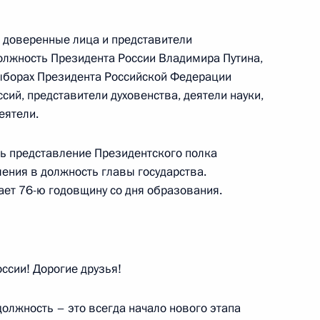
льства
 доверенные лица и представители
олжность Президента России Владимира Путина,
выборах Президента Российской Федерации
сий, представители духовенства, деятели науки,
нной Думы
6
16м
еятели.
ь представление Президентского полка
ления в должность главы государства.
ает 76-ю годовщину со дня образования.
ьной избирательной комиссии
1
, Ново-Огарёво
сии! Дорогие друзья!
Могиле Неизвестного Солдата
8
олжность – это всегда начало нового этапа