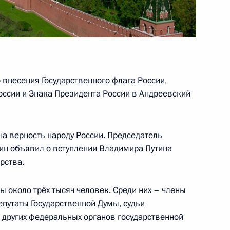
 с избранным и действующим
лландом и Николя Саркози
 внесения Государственного флага России,
ых команд России по дзюдо
7
оссии и Знака Президента России в Андреевский
, Звенигород
на верность народу России. Председатель
ом Аргентины Кристиной
ин объявил о вступлении Владимира Путина
рства.
 около трёх тысяч человек. Среди них – члены
епутаты Государственной Думы, судьи
и других федеральных органов государственной
назначении Дмитрия