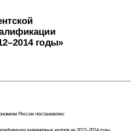
ентской
валификации
12–2014 годы»
кономики России постановляю:
алификации инженерных кадров на 2012–2014 годы.