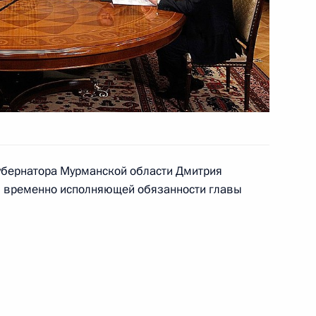
ой Александра Пороховщикова
му и всея Руси Кириллу
губернатора Мурманской области Дмитрия
славных христиан, всех
6
н временно исполняющей обязанности главы
у, с Воскресением Христовым