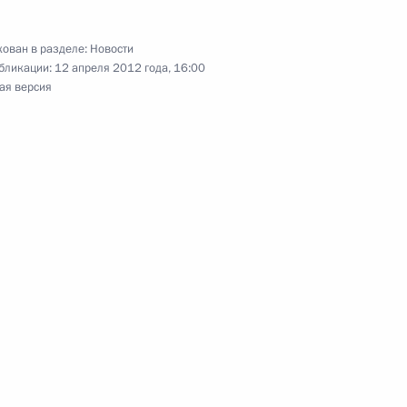
ован в разделе:
Новости
 Совета Безопасности
1
бликации:
12 апреля 2012 года, 16:00
сть, Горки
ая версия
ранения
2
сть, Горки
овгородской области Сергеем
1
сть, Горки