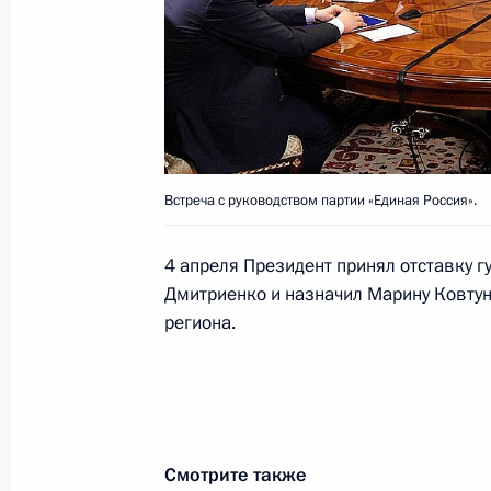
Соболезнования в связи с кончин
15 апреля 2012 года, 16:00
Поздравление Патриарху Московско
15 апреля 2012 года, 10:00
Встреча с руководством партии «Единая Россия».
4 апреля Президент принял отставку 
Дмитрий Медведев поздравил право
Дмитриенко и назначил Марину Ковту
граждан России, празднующих Пасх
региона.
15 апреля 2012 года, 00:30
14 апреля 2012 года, суббота
Смотрите также