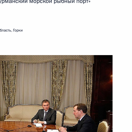
урманский морской рыбный порт»
тарстана Рустамом
2
бласть, Горки
сть, Горки
тов на освещение
одовщине Победы в Великой
одов