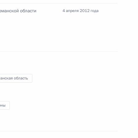
 Армении Агвана Овсепяна
рманской области
4 апреля 2012 года
лзы орденом «За заслуги
анская область
оны
атора Костромской области