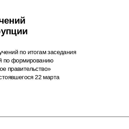
чений
рупции
учений по итогам
заседания
ий по формированию
ое правительство»
остоявшегося 22 марта