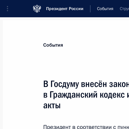
Президент России
События
Стру
Президент
Администрация
Государст
Новости
Стенограммы
Поездки
Те
События
Показа
В Госдуму внесён зако
в Гражданский кодекс 
Подписан закон о ратификации пр
изменений в российско-итальянск
акты
о налогообложении
3 апреля 2012 года, 10:00
Президент в соответствии с пунк