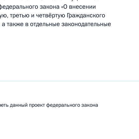
 федерального закона «О внесении
ую, третью и четвёртую Гражданского
 а также в отдельные законодательные
 изменениях в Гражданский
ые акты
анизацию профессиональной
реть данный проект федерального закона
одекс