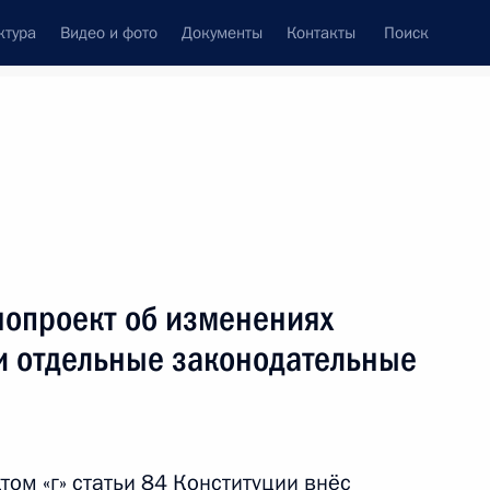
ктура
Видео и фото
Документы
Контакты
Поиск
венный Совет
Совет Безопасности
Комиссии и советы
леграммы
Сведения о Президенте
апрель, 2012
ть следующие материалы
нопроект об изменениях
и отдельные законодательные
отокола о внесении
ую конвенцию
том «г» статьи 84 Конституции внёс