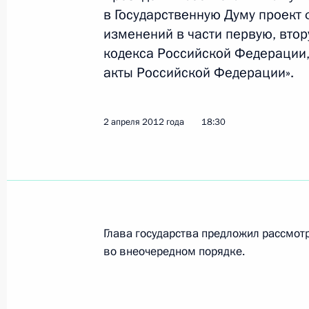
в Государственную Думу проект
изменений в части первую, втор
2 апреля 2012 года, понедельник
кодекса Российской Федерации,
В Госдуму внесён законопроект об
акты Российской Федерации».
кодекс и отдельные законодательн
2 апреля 2012 года, 18:30
2 апреля 2012 года
18:30
Подписан закон, уточняющий орг
подготовки для осуждённых
2 апреля 2012 года, 17:00
Глава государства предложил рассмот
во внеочередном порядке.
Внесено изменение в Жилищный к
2 апреля 2012 года, 16:50