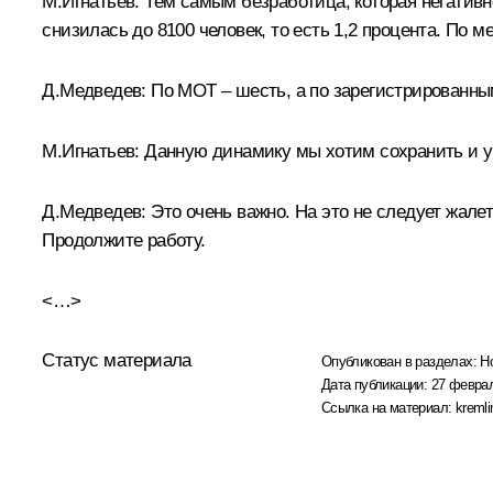
М.Игнатьев:
Тем самым безработица, которая негативн
снизилась до 8100 человек, то есть 1,2 процента. По 
Д.Медведев:
По МОТ – шесть, а по зарегистрированным
М.Игнатьев:
Данную динамику мы хотим сохранить и у
Д.Медведев:
Это очень важно. На это не следует жалет
Продолжите работу.
<…>
Статус материала
Опубликован в разделах:
Н
Дата публикации:
27 феврал
Ссылка на материал:
kremli