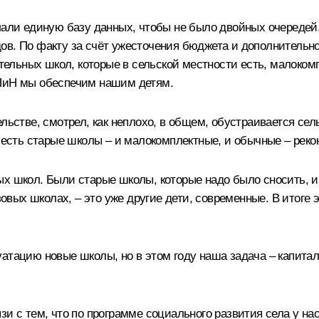
али единую базу данных, чтобы не было двойных очередей. 
в. По факту за счёт ужесточения бюджета и дополнительной
льных школ, которые в сельской местности есть, малокомпл
нПиН мы обеспечим нашим детям.
льстве, смотрел, как неплохо, в общем, обустраивается сел
о есть старые школы – и малокомплектные, и обычные – реко
х школ. Были старые школы, которые надо было сносить, и 
зовых школах, – это уже другие дети, современные. В итоге э
уатацию новые школы, но в этом году наша задача – капит
зи с тем, что по программе социального развития села у на