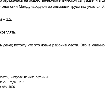
о отражалась на общественно-политической ситуации и в це
методологии Международной организации труда получается 6,
 – 1,2.
креплять.
ь денег, потому что это новые рабочие места. Это, в конечн
овости
,
Выступления и стенограммы
я 2012 года, 16:15
n.ru/d/14606