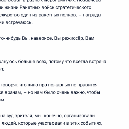
и жизни Ракетных войск стратегического
Алмазбеком Атамбаевым
3
ежурство один из ракетных полков, – награды
ми встречаюсь.
ласть, Горки
то‑нибудь Вы, наверное. Вы режиссёр, Вам
алужской области Анатолием
1
волнуюсь больше всех, потому что всегда встреча
ласть, Горки
т.
говорят, что кино про пожарных не нравится
ся врачам, – но нам было очень важно, чтобы
ым.
а Джалялю Талабани
аль-Малики
на суд зрителя, мы, конечно, организовали
людей, которые участвовали в этих событиях,