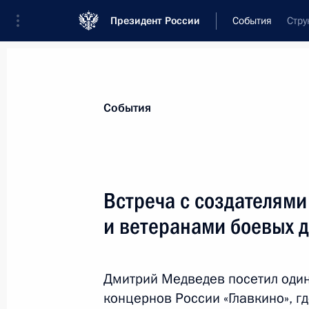
Президент России
События
Стру
Президент
Администрация
Государст
Новости
Стенограммы
Поездки
Те
События
Показа
Встреча с создателями
и ветеранами боевых 
Внесены изменения в Закон об об
29 февраля 2012 года, 10:20
Дмитрий Медведев посетил оди
концернов России «Главкино», г