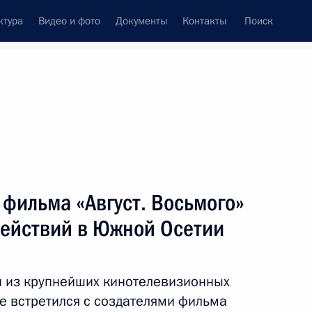
ктура
Видео и фото
Документы
Контакты
Поиск
венный Совет
Совет Безопасности
Комиссии и советы
леграммы
Сведения о Президенте
февраль, 2012
ть следующие материалы
 фильма «Август. Восьмого»
действий в Южной Осетии
разовании
н из крупнейших кинотелевизионных
де встретился с создателями фильма