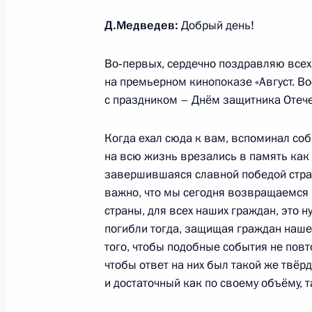
Д.Медведев:
Добрый день!
Президент информирован о мерах
Во‑первых, сердечно поздравляю всех
пострадавшим при обрушении дома
на премьерном кинопоказе «Август. Во
с праздником – Днём защитника Отече
27 февраля 2012 года, 15:45
Когда ехал сюда к вам, вспоминал собы
на всю жизнь врезались в память как 
Посещение чебоксарской гимнази
завершившаяся славной победой стран
важно, что мы сегодня возвращаемся 
27 февраля 2012 года, 15:00
Чебоксары
страны, для всех наших граждан, это 
погибли тогда, защищая граждан нашей
того, чтобы подобные события не повто
Посещение научно-производственн
чтобы ответ на них был такой же твё
27 февраля 2012 года, 14:30
Чебоксары
и достаточный как по своему объёму, т