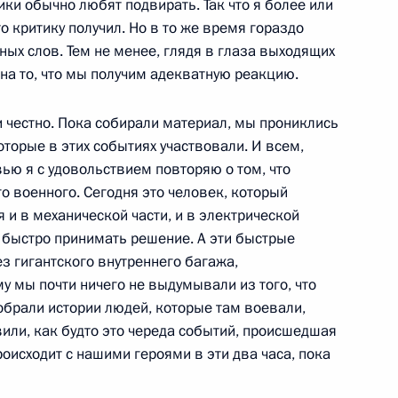
ики обычно любят подвирать. Так что я более или
о критику получил. Но в то же время гораздо
ых слов. Тем не менее, глядя в глаза выходящих
ом Объединённых Арабских
 на то, что мы получим адекватную реакцию.
ь Нахайяном
и честно. Пока собирали материал, мы прониклись
торые в этих событиях участвовали. И всем,
ью я с удовольствием повторяю о том, что
о военного. Сегодня это человек, который
уст. Восьмого» и ветеранами
4
4м
и в механической части, и в электрической
ен быстро принимать решение. А эти быстрые
ласть, село Ильинское
з гигантского внутреннего багажа,
му мы почти ничего не выдумывали из того, что
обрали истории людей, которые там воевали,
вили, как будто это череда событий, происшедшая
од воинской славы» вручены
9
17м
оисходит с нашими героями в эти два часа, пока
ва, Таганрога