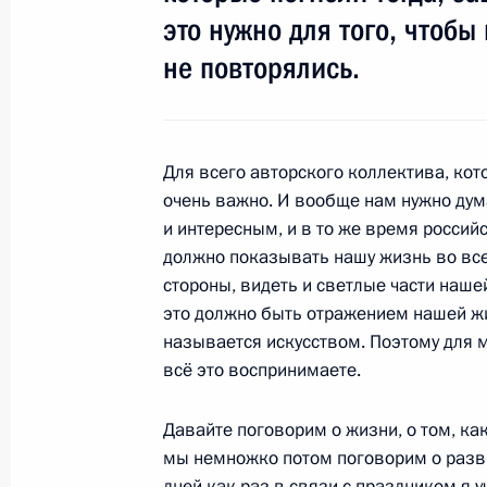
Телефонный разговор с Президент
это нужно для того, чтоб
Рахмоном
не повторялись.
25 февраля 2012 года, 16:20
Для всего авторского коллектива, кот
24 февраля 2012 года, пятница
очень важно. И вообще нам нужно дум
и интересным, и в то же время россий
Совместное заявление президенто
должно показывать нашу жизнь во всех
и Республики Беларусь
стороны, видеть и светлые части наш
24 февраля 2012 года, 17:00
это должно быть отражением нашей жизн
называется искусством. Поэтому для 
всё это воспринимаете.
Совещание с постоянными членами
Давайте поговорим о жизни, о том, как
24 февраля 2012 года, 16:20
Московская об
мы немножко потом поговорим о разв
дней как раз в связи с праздником я 