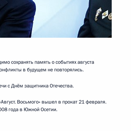
атора Приморья Сергея
димо сохранять память о событиях августа
к
онфликты в будущем не повторялись.
о вопросам поддержки
3
12м
ечи с Днём защитника Отечества.
вгуст. Восьмого» вышел в прокат 21 февраля.
008 года в Южной Осетии.
и Михаилом Игнатьевым
1