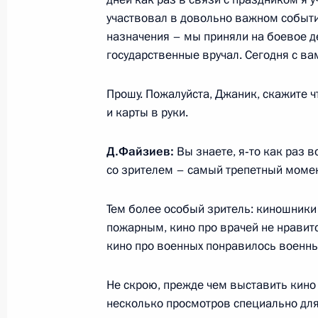
участвовал в довольно важном событи
Встреча с Президентом Киргизии 
назначения – мы приняли на боевое д
государственные вручал. Сегодня с ва
24 февраля 2012 года, 14:20
Московская об
Прошу. Пожалуйста, Джаник, скажите ч
и карты в руки.
Рабочая встреча с губернатором К
Артамоновым
Д.Файзиев:
Вы знаете, я‑то как раз 
24 февраля 2012 года, 13:45
Московская об
со зрителем – самый трепетный момен
Тем более особый зритель: киношники 
пожарным, кино про врачей не нравит
23 февраля 2012 года, четверг
кино про военных понравилось военн
Соболезнования Президенту Ирак
и Премьер-министру страны Нури 
Не скрою, прежде чем выставить кино 
несколько просмотров специально для 
23 февраля 2012 года, 19:20