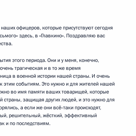
, принимаемых для помощи
 наших офицеров, которые присутствуют сегодня
 в Астрахани
сьмого» здесь, в «Главкино». Поздравляю вас
ства.
тия этого периода. Они и у меня, конечно,
очень трагическая и в то же время
и №5
5
ица в военной истории нашей страны. И очень
к этим событиям. Это нужно и для жителей нашей
нужно во имя памяти ваших товарищей, которые
 страны, защищая других людей, и это нужно для
рялись, а если же они всё‑таки происходят,
ого предприятия «ЭКРА»
5
рдый, решительный, жёсткий, эффективный
ак и по последствиям.