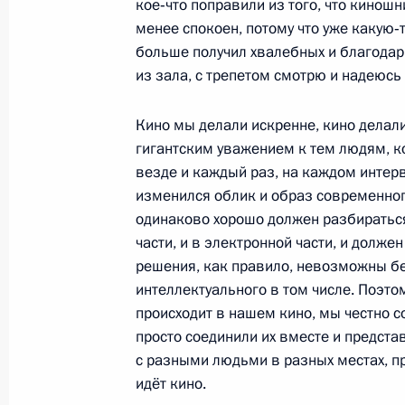
кое‑что поправили из того, что киношн
менее спокоен, потому что уже какую‑т
больше получил хвалебных и благодарн
Телефонный разговор с Президент
из зала, с трепетом смотрю и надеюсь
Эмиратов Халифой бен Заидом Ал
23 февраля 2012 года, 19:00
Кино мы делали искренне, кино делал
гигантским уважением к тем людям, ко
везде и каждый раз, на каждом интерв
изменился облик и образ современног
Встреча с создателями фильма «Авг
одинаково хорошо должен разбираться 
боевых действий в Южной Осетии
части, и в электронной части, и долж
23 февраля 2012 года, 17:00
Московская об
решения, как правило, невозможны бе
интеллектуального в том числе. Поэто
происходит в нашем кино, мы честно с
просто соединили их вместе и предста
Грамоты о присвоении звания «Гор
с разными людьми в разных местах, пр
представителям Коврова, Ломоносо
идёт кино.
и Петропавловска-Камчатского