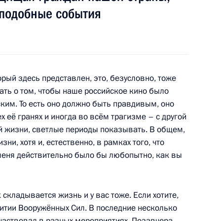
ом Таджикистана Эмомали
ы подобные события
орый здесь представлен, это, безусловно, тоже
ать о том, чтобы наше российское кино было
ским. То есть оно должно быть правдивым, оно
в Российской Федерации
 её гранях и иногда во всём трагизме – с другой
ей жизни, светлые периоды показывать. В общем,
и, хотя и, естественно, в рамках того, что
меня действительно было бы любопытно, как вы
 Совета Безопасности
1
 складывается жизнь и у вас тоже. Если хотите,
ласть, Горки
итии Вооружённых Сил. В последние несколько
участвовал в разных мероприятиях. Позавчера