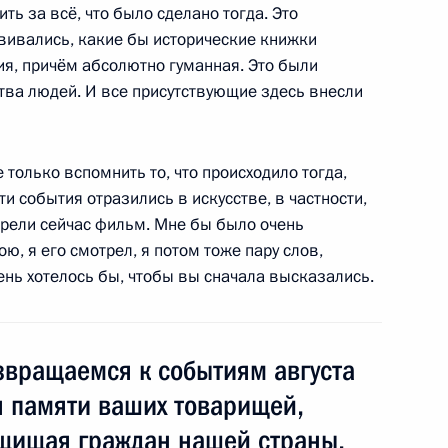
ть за всё, что было сделано тогда. Это
звивались, какие бы исторические книжки
е
ия, причём абсолютно гуманная. Это были
 Хади по случаю избрания
тва людей. И все присутствующие здесь внесли
публики
е только вспомнить то, что происходило тогда,
ти события отразились в искусстве, в частности,
трели сейчас фильм. Мне бы было очень
ю, я его смотрел, я потом тоже пару слов,
чень хотелось бы, чтобы вы сначала высказались.
ру Шолбана Кара-оола для
 – Председателя
звращаемся к событиям августа
я памяти ваших товарищей,
ащищая граждан нашей страны,