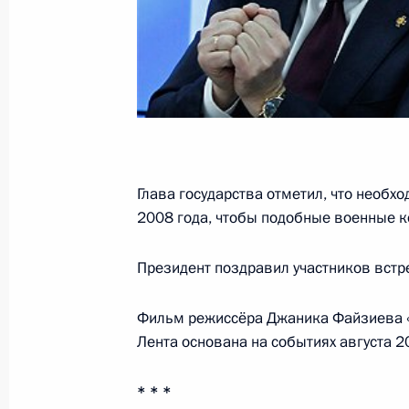
Президент принял отставку губерн
Дарькина
28 февраля 2012 года, 14:15
Глава государства отметил, что необхо
27 февраля 2012 года, понедельни
2008 года, чтобы подобные военные к
Заседание президиума Госсовета п
талантливых детей и молодёжи
Президент поздравил участников встр
27 февраля 2012 года, 17:30
Чебоксары
Фильм режиссёра Джаника Файзиева «А
Лента основана на событиях августа 2
Рабочая встреча с Главой Чуваши
* * *
27 февраля 2012 года, 16:15
Чебоксары