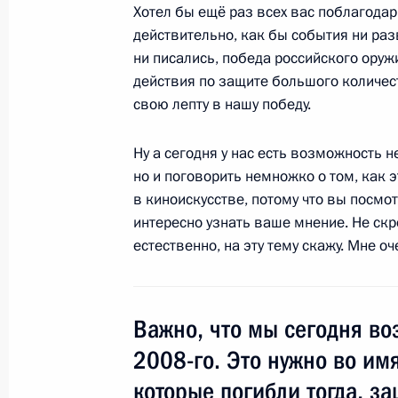
Хотел бы ещё раз всех вас поблагодари
действительно, как бы события ни ра
26 февраля 2012 года, воскресень
ни писались, победа российского оруж
Поздравление Абдо Раббо Мансуру
действия по защите большого количес
на пост Президента Йеменской Рес
свою лепту в нашу победу.
26 февраля 2012 года, 12:00
Ну а сегодня у нас есть возможность н
но и поговорить немножко о том, как э
в киноискусстве, потому что вы посмо
25 февраля 2012 года, суббота
интересно узнать ваше мнение. Не скро
естественно, на эту тему скажу. Мне о
Дмитрий Медведев внёс кандидату
наделения его полномочиями Главы
Правительства Республики Тыва
Важно, что мы сегодня во
25 февраля 2012 года, 19:00
2008-го. Это нужно во им
которые погибли тогда, з