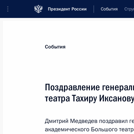
Президент России
События
Стру
Президент
Администрация
Государст
Новости
Стенограммы
Поездки
Те
События
Показа
Поздравление генерал
театра Тахиру Иксанов
Встреча с председателем Комитет
Максом Бокусом
20 февраля 2012 года, 15:00
Дмитрий Медведев поздравил ге
академического Большого театр