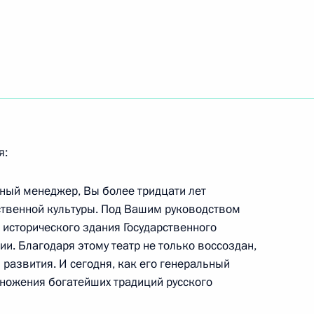
езидентом Киргизии
е
я:
и Данило Тюрку
ный менеджер, Вы более тридцати лет
ственной культуры. Под Вашим руководством
исторического здания Государственного
и. Благодаря этому театр не только воссоздан,
развития. И сегодня, как его генеральный
х спецоперации на границе
множения богатейших традиций русского