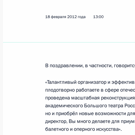
Дмитрий Медведев встретится с Пр
18 февраля 2012 года
13:00
Алмазбеком Атамбаевым
20 февраля 2012 года, 12:00
19 февраля 2012 года, воскресень
В поздравлении, в частности, говоритс
Поздравление Президенту Словени
19 февраля 2012 года, 12:00
«Талантливый организатор и эффектив
плодотворно работаете в сфере отече
проведена масштабная реконструкция 
академического Большого театра Росси
18 февраля 2012 года, суббота
но и приобрёл новые возможности для 
Президенту доложили о результата
директор, Вы много делаете для приу
Чечни и Дагестана
балетного и оперного искусства».