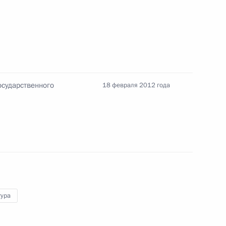
ору Большого театра Тахиру
осударственного
18 февраля 2012 года
российско-чилийский договор
тура