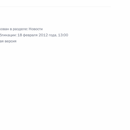
 Совета Безопасности
ован в разделе:
Новости
бликации:
18 февраля 2012 года, 13:00
 иностранным гражданам
13
7м
ая версия
ласть, Горки
ой национальной