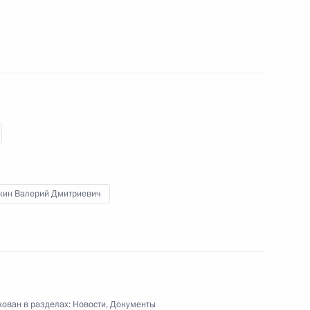
нерал-полковника полиции
 в работе расширенной
6
18м
кин Валерий Дмитриевич
анкт-Петербурга Георгием
1
ован в разделах:
Новости
,
Документы