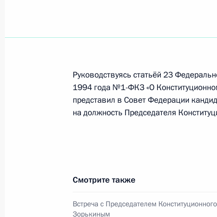
Президент представил кандидатуру
назначения на должность Председа
10 февраля 2012 года, 17:00
Руководствуясь статьёй 23 Федеральн
1994 года №1-ФКЗ «О Конституционно
представил в Совет Федерации канди
Совещание с постоянными членами
на должность Председателя Конституц
10 февраля 2012 года, 15:45
Московская об
Встреча с Председателем Конститу
Смотрите также
Зорькиным
10 февраля 2012 года, 15:00
Московская об
Встреча с Председателем Конституционног
Зорькиным