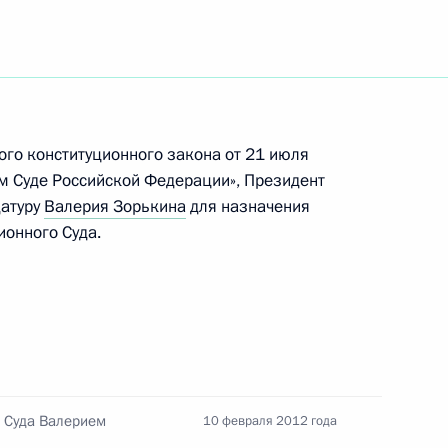
 Валерия Зорькина для
теля Конституционного Суда
ого конституционного закона от 21 июля
м Суде Российской Федерации», Президент
датуру
Валерия Зорькина
для назначения
 Совета Безопасности
ионного Суда.
3
ласть, Горки
ционного Суда Валерием
1
ласть, Горки
о Суда Валерием
10 февраля 2012 года