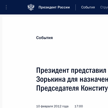
Президент России
События
Стру
Президент
Администрация
Государст
Новости
Стенограммы
Поездки
Те
События
Показа
Президент представил
Зорькина для назначен
10 февраля 2012 года, пятница
Председателя Констит
Поздравление Президенту Бенина п
Председателя Африканского союза
10 февраля 2012 года, 17:15
10 февраля 2012 года
17:00