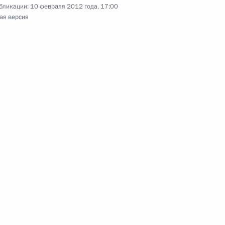
бликации:
10 февраля 2012 года, 17:00
сть, Горки
ая версия
и Александром Волковым
1
сть, Горки
тва иностранных дел
4
18м
сть, Горки
ом Франции Николя Саркози