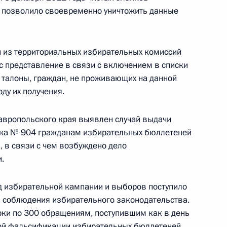
то позволило своевременно уничтожить данные
о разведывательного
3
5м
й из территориальных избирательных комиссий
 представление в связи с включением в списки
талоны, граждан, не проживающих на данной
ду их получения.
авропольского края выявлен случай выдачи
арикова
тка № 904 гражданам избирательных бюллетеней
, в связи с чем возбуждено дело
.
д избирательной кампании и выборов поступило
росам
5
4м
 соблюдения избирательного законодательства.
сть, Горки
ки по 300 обращениям, поступившим как в день
ной фальсификации избирательных бюллетеней