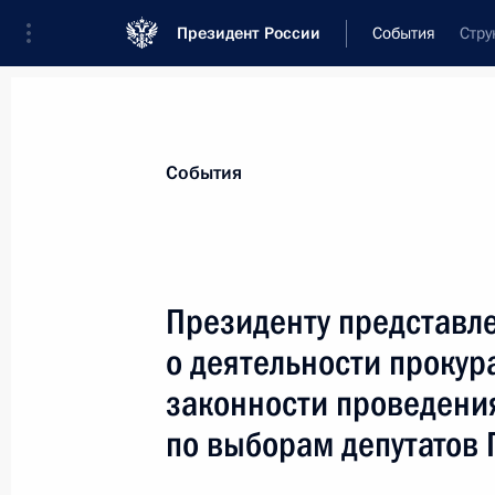
Президент России
События
Стру
Президент
Администрация
Государст
Новости
Стенограммы
Поездки
Те
События
Показа
Президенту представл
о деятельности прокур
Встреча со студентами факультета 
законности проведени
25 января 2012 года, 15:30
Москва
по выборам депутатов 