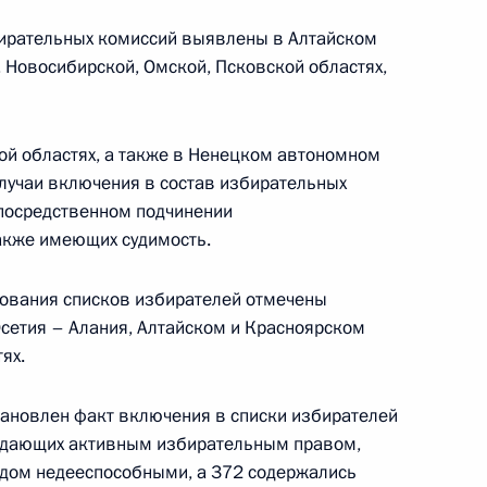
ирательных комиссий выявлены в Алтайском
кого формирования из Судана
, Новосибирской, Омской, Псковской областях,
ой областях, а также в Ненецком автономном
лучаи включения в состав избирательных
епосредственном подчинении
также имеющих судимость.
ом Республики Беларусь
1
ования списков избирателей отмечены
Поляна
Осетия – Алания, Алтайском и Красноярском
ях.
ии Гудлаку Джонатану
становлен факт включения в списки избирателей
ладающих активным избирательным правом,
удом недееспособными, а 372 содержались