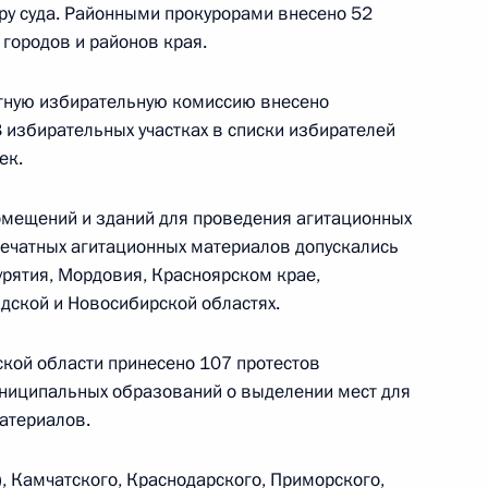
ру суда. Районными прокурорами внесено 52
городов и районов края.
жана и Армении
8
стную избирательную комиссию внесено
33 избирательных участках в списки избирателей
ек.
ана Ильхамом Алиевым
4
омещений и зданий для проведения агитационных
ечатных агитационных материалов допускались
урятия, Мордовия, Красноярском крае,
адской и Новосибирской областях.
льным представителем
ской области принесено 107 протестов
униципальных образований о выделении мест для
атериалов.
, Камчатского, Краснодарского, Приморского,