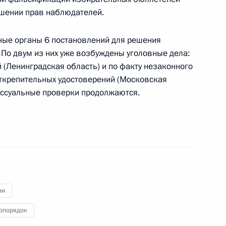
ушении прав наблюдателей.
ом Президента
ные органы 6 постановлений для решения
 По двум из них уже возбуждены уголовные дела:
 (Ленинградская область) и по факту незаконного
открепительных удостоверений (Московская
ессуальные проверки продолжаются.
омитета России
4
4м
 встреча президентов России,
ии
опорядок