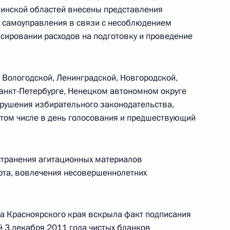
ержем Саргсяном
линской областей внесены представления
2
 самоуправления в связи с несоблюдением
сировании расходов на подготовку и проведение
 Вологодской, Ленинградской, Новгородской,
Санкт-Петербурге, Ненецком автономном округе
ациональной администрации
3
арушения избирательного законодательства,
 том числе в день голосования и предшествующий
сть, Горки
странения агитационных материалов
рта, вовлечения несовершеннолетних
кину с юбилеем
а Красноярского края вскрыла факт подписания
й 3 декабря 2011 года чистых бланков