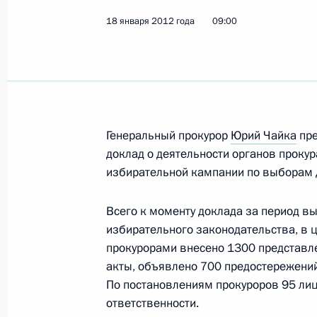
24 января 2012 года, вторник
18 января 2012 года
09:00
Президент провёл заседание Коми
и технологическому развитию экон
24 января 2012 года, 17:30
Московская обла
Генеральный прокурор
Юрий Чайка
пре
На российско-абхазской границе п
доклад о деятельности органов проку
пешеходный мост
избирательной кампании по выборам д
24 января 2012 года, 12:30
Всего к моменту доклада за период в
избирательного законодательства, в ц
прокурорами внесено 1300 представл
Поздравление актрисе, народной 
акты, объявлено 700 предостережений
Савельевой
По постановлениям прокуроров 95 ли
24 января 2012 года, 11:45
ответственности.