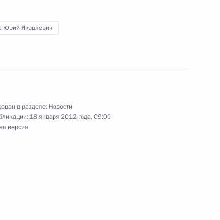
чный доклад о деятельности
нности проведения
а Юрий Яковлевич
ам депутатов Госдумы
ован в разделе:
Новости
бликации:
18 января 2012 года, 09:00
ая версия
гоградской области Анатолия
 Тарьей Халонен
4