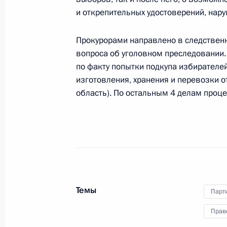
и открепительных удостоверений, нар
Михаил Абызов назначен советник
Прокурорами направлено в следствен
18 января 2012 года, 15:15
вопроса об уголовном преследовании.
по факту попытки подкупа избирателей
изготовления, хранения и перевозки 
область). По остальным 4 делам проц
Вручение знамени Следственного к
18 января 2012 года, 14:00
Москва, Кремль
23 января состоится трёхсторонняя
Армении и Азербайджана
Темы
18 января 2012 года, 11:00
Парт
Прав