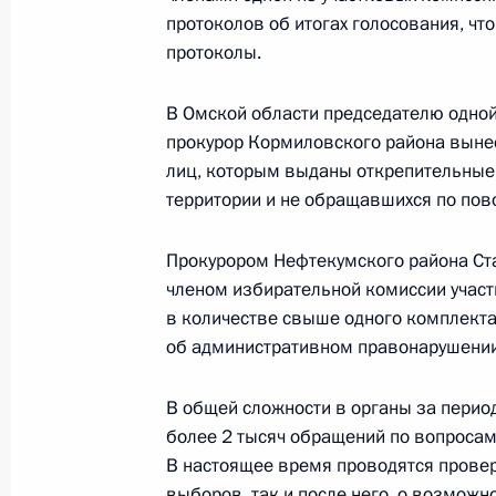
протоколов об итогах голосования, ч
протоколы.
Посещение штаб-квартиры Главног
управления
В Омской области председателю одно
19 января 2012 года, 15:00
Москва
прокурор Кормиловского района вынес
лиц, которым выданы открепительные 
территории и не обращавшихся по пово
18 января 2012 года, среда
Прокурором Нефтекумского района Ст
Соболезования родным Евгения Ж
членом избирательной комиссии учас
в количестве свыше одного комплекта
18 января 2012 года, 17:00
об административном правонарушении
В общей сложности в органы за перио
Совещание по экономическим воп
более 2 тысяч обращений по вопросам
18 января 2012 года, 15:30
Московская обла
В настоящее время проводятся провер
выборов, так и после него, о возмож