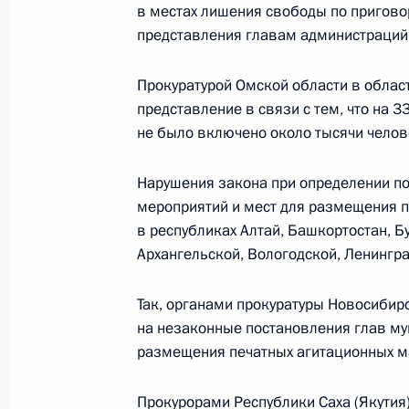
в местах лишения свободы по пригово
представления главам администраций 
Встреча с президентами Азербайд
Прокуратурой Омской области в обла
23 января 2012 года, 14:00
Сочи
представление в связи с тем, что на 
не было включено около тысячи челов
Встреча с Президентом Азербайдж
Нарушения закона при определении п
23 января 2012 года, 13:00
Сочи
мероприятий и мест для размещения п
в республиках Алтай, Башкортостан, Б
Архангельской, Вологодской, Ленингр
Михаил Богданов назначен специа
Так, органами прокуратуры Новосибир
Президента по Ближнему Востоку
на незаконные постановления глав м
23 января 2012 года, 12:00
размещения печатных агитационных м
Прокурорами Республики Саха (Якутия)