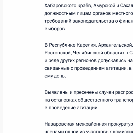
Встреча с Президентом Армении С
Хабаровского краёв, Амурской и Саха
должностным лицам органов местного
23 января 2012 года, 11:45
Сочи
требований законодательства о финан
выборов.
20 января 2012 года, пятница
В Республике Карелия, Архангельской,
Ростовской, Челябинской областях, г.
Встреча с Главой Палестинской н
и ряде других регионов допускались н
Махмудом Аббасом
связанные с проведением агитации, в
20 января 2012 года, 13:45
Московская обла
ему день.
Выявлены и пресечены случаи распро
на остановках общественного транспо
19 января 2012 года, четверг
в проведение агитации.
Поздравление актёру Михаилу Нож
Назаровская межрайонная прокуратур
19 января 2012 года, 18:20
членами одной из участковых комисси