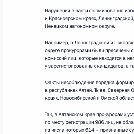
Нарушения в части формирования изб
Указ об отзыве российского воинс
и Красноярском краях, Ленинградской
Ненецком автономном округе.
24 января 2012 года, 10:00
Например, в Ленинградской и Псковск
округе прокурорами были пресечены с
23 января 2012 года, понедельник
комиссий лиц, которые находятся в н
у зарегистрированных кандидатов, а 
Неформальная встреча с Президент
Александром Лукашенко
Факты несоблюдения порядка формир
23 января 2012 года, 22:00
Сочи, Красная 
в республиках Алтай, Тыва, Северная 
краях, Новосибирской и Омской област
Соболезнования Президенту Нигер
Так, в Алтайском крае прокурорами у
по месту регистрации 986 лиц, не об
23 января 2012 года, 20:00
из числа которых 614 – признанные с