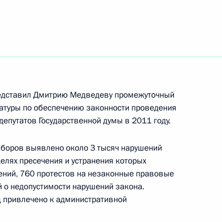
ссии по модернизации
3
10м
омики России
сть, Горки
дставил Дмитрию Медведеву промежуточный
остроен новый автомобильно-
5
ратуры по обеспечению законности проведения
епутатов Государственной думы в 2011 году.
ыборов выявлено около 3 тысяч нарушений
елях пресечения и устранения которых
ений, 760 протестов на незаконные правовые
артистке РСФСР Людмиле
 о недопустимости нарушений закона.
ц привлечено к административной