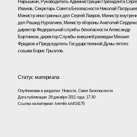
Нарышкин
, Руководитель Администрации Президента
Серг
Иванов
, Секретарь Совета Безопасности
Николай Патруше
Министр иностранных дел
Сергей Лавров
, Министр внутрен
дел
Рашид Нургалиев
, Министр обороны
Анатолий Сердюк
директор Федеральной службы безопасности
Александр
Бортников
, директор Службы внешней разведки
Михаил
Фрадков
и Председатель Государственной Думы пятого
созыва
Борис Грызлов
.
Статус материала
Опубликован в разделах:
Новости
,
Совет Безопасности
Дата публикации:
28 декабря 2011 года, 17:30
Ссылка на материал:
kremlin.ru/d/14175