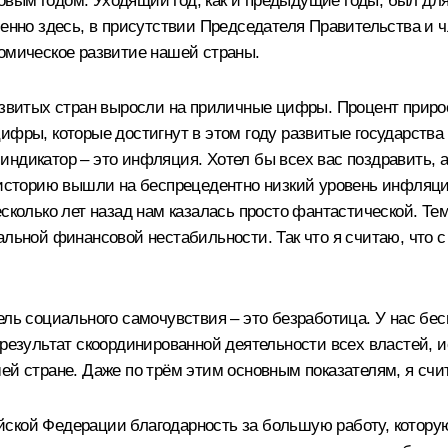
овым годом. Уходящий год, как и предыдущие годы, был д
именно здесь, в присутствии Председателя Правительства и
номическое развитие нашей страны.
азвитых стран выросли на приличные цифры. Процент прирос
цифры, которые достигнут в этом году развитые государств
индикатор – это инфляция. Хотел бы всех вас поздравить, 
 историю вышли на беспрецедентно низкий уровень инфляции
сколько лет назад нам казалась просто фантастической. Тем
льной финансовой нестабильности. Так что я считаю, что с
ель социального самочувствия – это безработица. У нас бе
 результат скоординированной деятельности всех властей, 
ей стране. Даже по трём этим основным показателям, я сч
ской Федерации благодарность за большую работу, которую