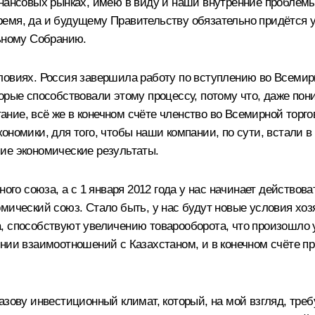
нансовых рынках, имею в виду и наши внутренние проблемы
емя, да и будущему Правительству обязательно придётся у
льному Собранию.
ловиях. Россия завершила работу по вступлению во Всемир
орые способствовали этому процессу, потому что, даже пони
ытание, всё же в конечном счёте членство во Всемирной тор
ономики, для того, чтобы наши компании, по сути, встали в
ие экономические результаты.
ного союза, а с 1 января 2012 года у нас начинает действов
омический союз. Стало быть, у нас будут новые условия хо
, способствуют увеличению товарооборота, что произошло у
инии взаимоотношений с Казахстаном, и в конечном счёте 
азову инвестиционный климат, который, на мой взгляд, треб