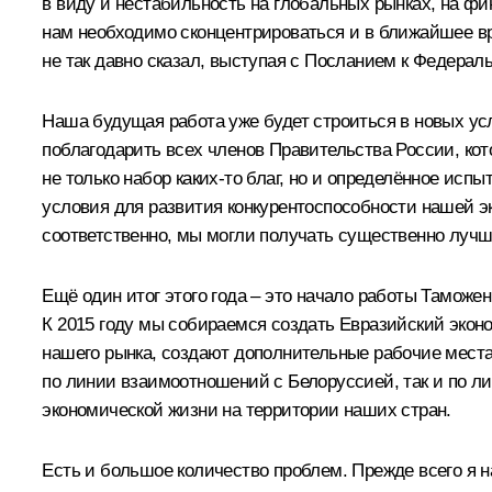
в виду и нестабильность на глобальных рынках, на фи
нам необходимо сконцентрироваться и в ближайшее вр
не так давно сказал, выступая с Посланием к Федера
Наша будущая работа уже будет строиться в новых ус
поблагодарить всех членов Правительства России, кот
не только набор каких‑то благ, но и определённое исп
условия для развития конкурентоспособности нашей эк
соответственно, мы могли получать существенно лучш
Ещё один итог этого года – это начало работы Таможен
К 2015 году мы собираемся создать Евразийский экон
нашего рынка, создают дополнительные рабочие места
по линии взаимоотношений с Белоруссией, так и по л
экономической жизни на территории наших стран.
Есть и большое количество проблем. Прежде всего я н