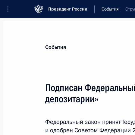
Президент России
События
Стру
Президент
Администрация
Государст
Новости
Стенограммы
Поездки
Те
События
Показа
Подписан Федеральный
депозитарии»
Подписан закон о бухгалтерском уч
9 декабря 2011 года, 14:15
Федеральный закон принят Госу
и одобрен Советом Федерации 2