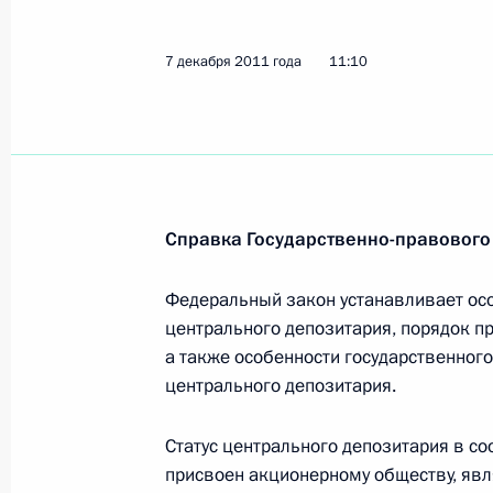
Внесены изменения в закон о вал
и валютном контроле
7 декабря 2011 года
11:10
9 декабря 2011 года, 14:00
Внесены изменения в закон о роз
9 декабря 2011 года, 12:20
Справка Государственно-правового
Федеральный закон устанавливает осо
19–20 декабря в Москве состоятся 
центрального депозитария, порядок пр
в рамках ряда многосторонних ин
а также особенности государственного
9 декабря 2011 года, 12:00
центрального депозитария.
Статус центрального депозитария в с
присвоен акционерному обществу, яв
Изменения в законодательстве, к