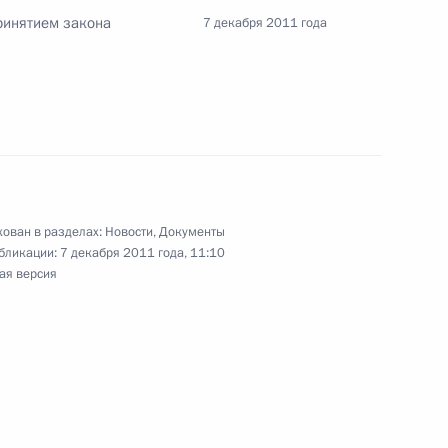
ринятием закона
7 декабря 2011 года
тических партиях
нения, направленные
говоров о выдаче
го преследования
ован в разделах:
Новости
,
Документы
бликации:
7 декабря 2011 года, 11:10
ая версия
ических и служебных