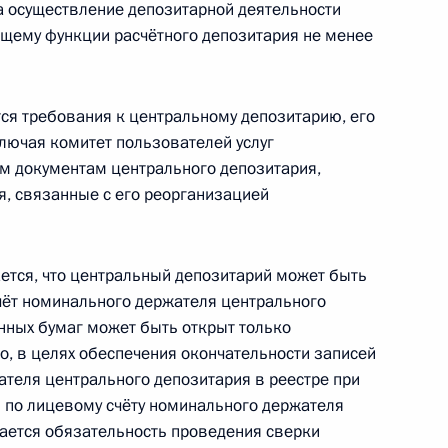
 осуществление депозитарной деятельности
ное имущество
щему функции расчётного депозитария не менее
я требования к центральному депозитарию, его
лючая комитет пользователей услуг
ения в связи с созданием
им документам центрального депозитария,
я, связанные с его реорганизацией
тся, что центральный депозитарий может быть
 обеспечение реализации
 счёт номинального держателя центрального
иссии
нных бумаг может быть открыт только
о, в целях обеспечения окончательности записей
ателя центрального депозитария в реестре при
 по лицевому счёту номинального держателя
ается обязательность проведения сверки