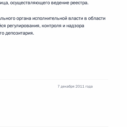
седания Международного
лица, осуществляющего ведение реестра.
нию и развитию
ра
ьного органа исполнительной власти в области
ся регулирования, контроля и надзора
го депозитария.
18
7 декабря 2011 года
ведёт переговоры с Премьер-
нгхом