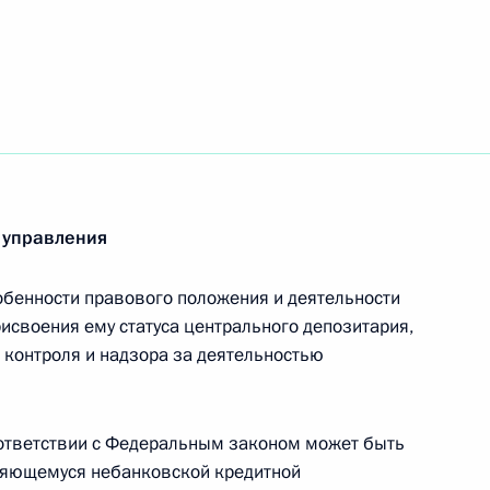
ютном регулировании
ничных рынках
 управления
бенности правового положения и деятельности
встречи глав государств
исвоения ему статуса центрального депозитария,
теграционных объединений
 контроля и надзора за деятельностью
оответствии с Федеральным законом может быть
ляющемуся небанковской кредитной
асающиеся порядка