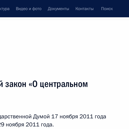
ктура
Видео и фото
Документы
Контакты
Поиск
венный Совет
Совет Безопасности
Комиссии и советы
леграммы
Сведения о Президенте
декабрь, 2011
ть следующие материалы
 закон «О центральном
ёте
дарственной Думой 17 ноября 2011 года
9 ноября 2011 года.