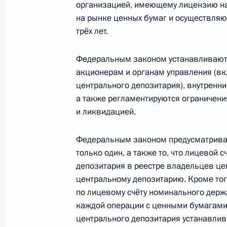
организацией, имеющему лицензию на
обращения взыскания на заложен
на рынке ценных бумаг и осуществляю
9 декабря 2011 года, 11:50
трёх лет.
Федеральным законом устанавливаютс
акционерам и органам управления (вк
В законодательство внесены измен
центрального депозитария), внутренн
Суда по интеллектуальным правам
а также регламентируются ограничени
9 декабря 2011 года, 11:40
и ликвидацией.
Федеральным законом предусматривае
Подписан закон, направленный на
только один, а также то, что лицевой
международных договоров о реадм
депозитария в реестре владельцев це
центральному депозитарию. Кроме тог
9 декабря 2011 года, 11:30
по лицевому счёту номинального держ
каждой операции с ценными бумагами
центрального депозитария устанавлив