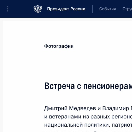
Президент России
События
Стру
Видеозаписи
Фотографии
Аудиозапи
Все материалы
Поездки
Совещания, 
Фотографии
Показа
Встреча с пенсионера
Съезд партии «Единая
Дмитрий Медведев и Владимир П
Россия»
и ветеранами из разных регион
национальной политики, патрио