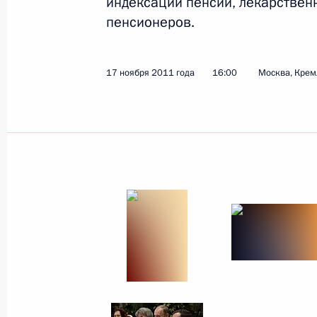
индексации пенсий, лекарствен
пенсионеров.
27 ноября 2011 года
6 фото
17 ноября 2011 года
16:00
Москва, Крем
В России отмечают День
народного единства