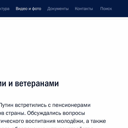
ктура
Видео и фото
Документы
Контакты
Поиск
си
встречи
Церемонии
ноябрь, 2011
ть следующие материалы
ми и ветеранами
Встреча с пенсионерами
утин встретились с пенсионерами
и ветеранами
ов страны. Обсуждались вопросы
тического воспитания молодёжи, а также