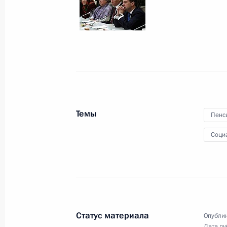
4 ноября 2011 года
11 фото
Темы
Пенс
Соци
Встреча с молодыми
учёными, инноваторами
и предпринимателями
Статус материала
Опублик
Дата пу