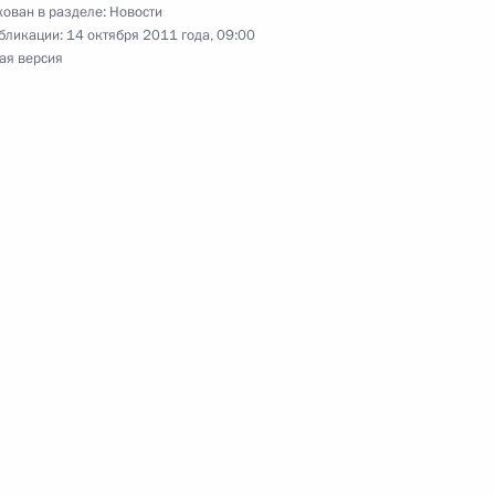
ован в разделе:
Новости
дерации
бликации:
14 октября 2011 года, 09:00
4
9м
ая версия
асть, Горки
ам и гостям Всемирной
оронниками
:
7