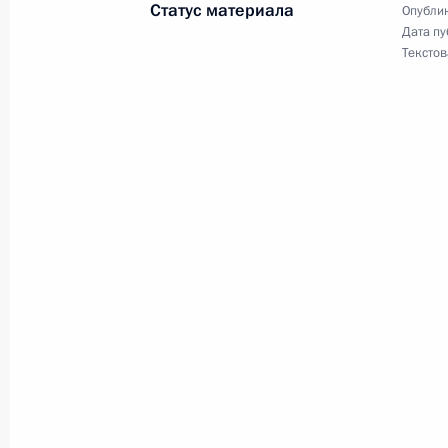
Статус материала
Опублик
Встреча с руководством Совета Фе
Дата пу
Текстов
17 октября 2011 года, 14:30
Московская обл
Приветственное послание участник
конференции соотечественников
17 октября 2011 года, 10:50
15 октября 2011 года, суббота
Встреча Дмитрия Медведева со ст
15 октября 2011 года, 16:30
Москва