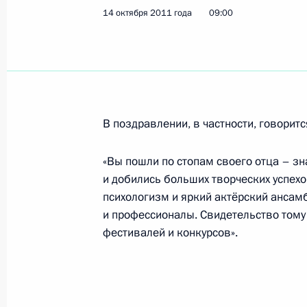
14 октября 2011 года
09:00
19 октября 2011 года, среда
Дмитрий Медведев встретился с пр
комитета сторонников
19 октября 2011 года, 18:00
Московская обл
В поздравлении, в частности, говоритс
18 октября 2011 года, вторник
«Вы пошли по стопам своего отца – зн
и добились больших творческих успех
Второй российско-украинский меж
психологизм и яркий актёрский ансамбл
форум
и профессионалы. Свидетельство том
18 октября 2011 года, 18:30
Украина
фестивалей и конкурсов».
Дмитрий Медведев присутствовал н