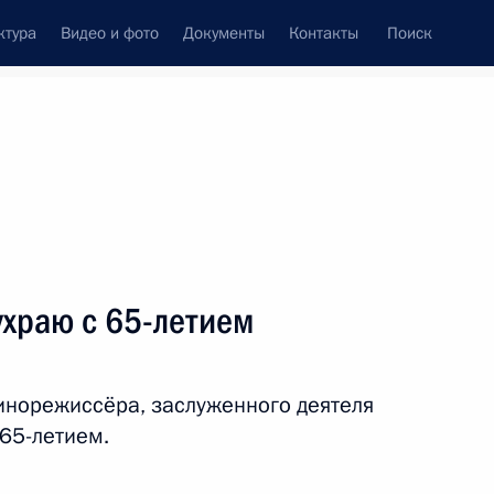
ктура
Видео и фото
Документы
Контакты
Поиск
венный Совет
Совет Безопасности
Комиссии и советы
леграммы
Сведения о Президенте
октябрь, 2011
ть следующие материалы
ухраю с 65-летием
отокола о внесении
ой безопасности
норежиссёра, заслуженного деятеля
 65-летием.