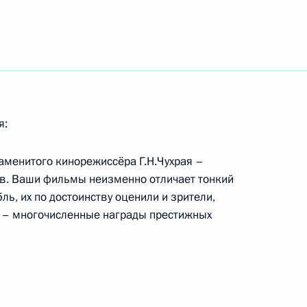
едставителями Общественного
:
7
асть, Горки
я:
аменитого кинорежиссёра Г.Н.Чухрая –
ов. Ваши фильмы неизменно отличает тонкий
региональный экономический
7
ь, их по достоинству оценили и зрители,
у – многочисленные награды престижных
а регистрации
7
2м