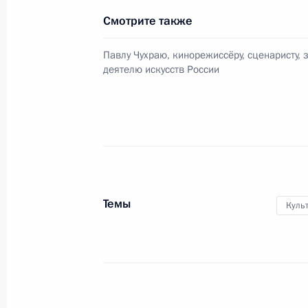
избирательного списка кандидатов
Смотрите также
18 октября 2011 года, 11:30
Москва
Павлу Чухраю, кинорежиссёру, сценаристу,
деятелю искусств России
Поздравительное послание Презид
Алиеву
18 октября 2011 года, 09:00
17 октября 2011 года, понедельни
Темы
Куль
Дмитрий Медведев примет в Кремл
Саргсяна
17 октября 2011 года, 18:00