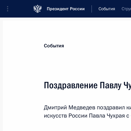
Президент России
События
Стру
Президент
Администрация
Государст
Новости
Стенограммы
Поездки
Те
События
Показа
Поздравление Павлу Ч
Подписан закон о ратификации Пр
изменения в Договор о коллективн
Дмитрий Медведев поздравил ки
20 октября 2011 года, 09:30
искусств России Павла Чухрая с