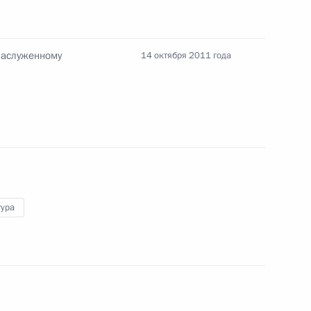
 «Единой России»
 заслуженному
14 октября 2011 года
енту Азербайджана Ильхаму
к
тура
е Президента Армении Сержа